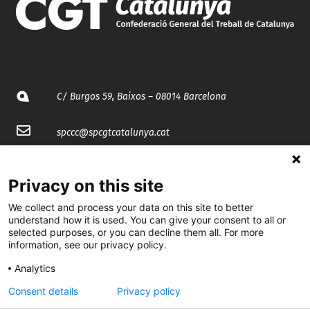
C/ Burgos 59, Baixos – 08014 Barcelona
spccc@
spcgtcatalunya.cat
935 120 481
Privacy on this site
We collect and process your data on this site to better
@CGTCatalunya
understand how it is used. You can give your consent to all or
selected purposes, or you can decline them all. For more
cgtcatalunya
information, see our privacy policy.
CGTCatalunya
Analytics
cgtcatalunya
Consent details
Privacy policy