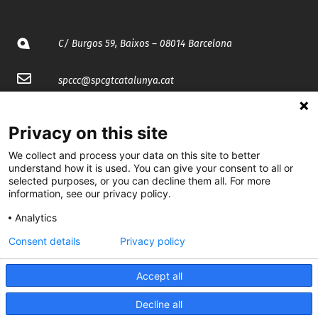
C/ Burgos 59, Baixos – 08014 Barcelona
spccc@
spcgtcatalunya.cat
935 120 481
Privacy on this site
We collect and process your data on this site to better
@CGTCatalunya
understand how it is used. You can give your consent to all or
selected purposes, or you can decline them all. For more
cgtcatalunya
information, see our privacy policy.
CGTCatalunya
Analytics
cgtcatalunya
Consent details
Privacy policy
Accept all
Desenvolupat per
Decline all