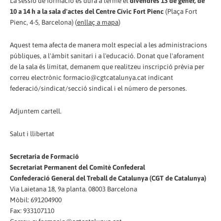
La sessió de formació es durà a terme el
divendres 13 de gener, de
10 a 14 h a la sala d'actes del Centre Cívic Fort Pienc
(Plaça Fort
Pienc, 4-5, Barcelona) (
enllaç a mapa
)
Aquest tema afecta de manera molt especial a les administracions
públiques, a l'àmbit sanitari i a l'educació. Donat que l'aforament
de la sala és limitat, demanem que realitzeu inscripció prèvia per
correu electrònic formacio@cgtcatalunya.cat indicant
federació/sindicat/secció sindical i el número de persones.
Adjuntem cartell.
Salut i llibertat
Secretaria de Formació
Secretariat Permanent del Comitè Confederal
Confederació General del Treball de Catalunya (CGT de Catalunya)
Via Laietana 18, 9a planta. 08003 Barcelona
Mòbil: 691204900
Fax: 933107110