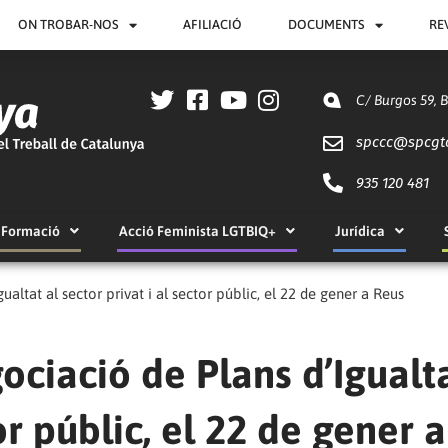
ON TROBAR-NOS
AFILIACIÓ
DOCUMENTS
RE
C/ Burgos 59, 
spccc@
spcgt
935 120 481
Formació
Acció Feminista LGTBIQ+
Jurídica
altat al sector privat i al sector públic, el 22 de gener a Reus
ociació de Plans d’Igualta
or públic, el 22 de gener a