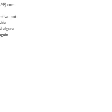
AAPP) com
ctiva- pot
vida
rà alguna
uguin