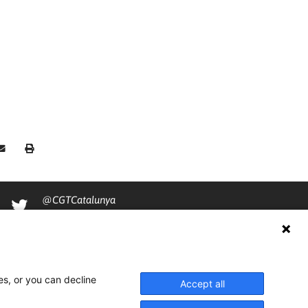
@CGTCatalunya
cgtcatalunya
CGTCatalunya
cgtcatalunya
es, or you can decline
Accept all