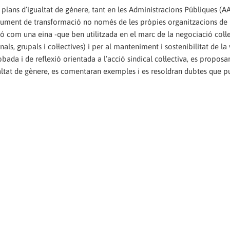
s plans d’igualtat de gènere, tant en les Administracions Públiques (
trument de transformació no només de les pròpies organitzacions de
ó com una eina -que ben utilitzada en el marc de la negociació col·le
s, grupals i col·lectives) i per al manteniment i sostenibilitat de la 
ada i de reflexió orientada a l’acció sindical col·lectiva, es proposa
altat de gènere, es comentaran exemples i es resoldran dubtes que p