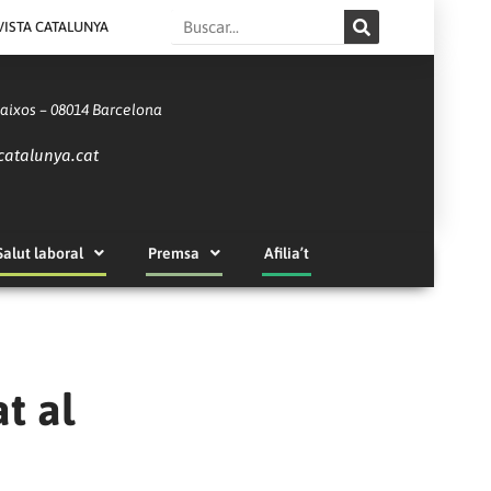
Search
VISTA CATALUNYA
Baixos – 08014 Barcelona
catalunya.cat
Salut laboral
Premsa
Afilia’t
t al