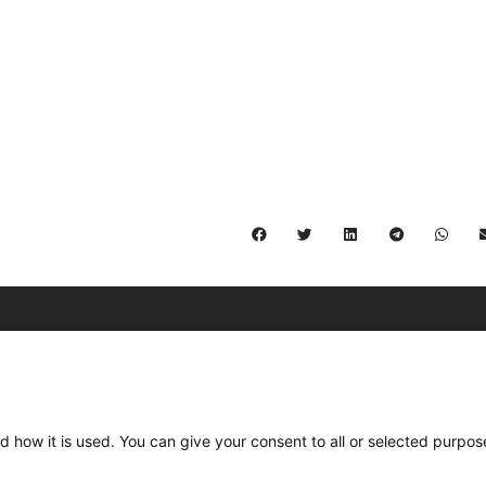
C/ Burgos 59, Baixos – 08014 Barcelona
spccc@
spcgtcatalunya.cat
d how it is used. You can give your consent to all or selected purpos
935 120 481