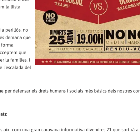
 la llista
a perillós, no
més demana que
e forma
 acceptem que
r la famílies. I
e l’escalada del
e per defensar els drets humans i socials més bàsics dels nostres c
ats:
ns aixi com una gran caravana informativa divendres 21 que sortirà a 