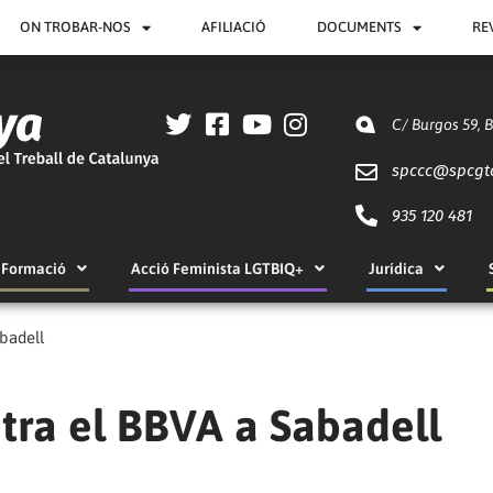
ON TROBAR-NOS
AFILIACIÓ
DOCUMENTS
RE
C/ Burgos 59, 
spccc@
spcgt
935 120 481
Formació
Acció Feminista LGTBIQ+
Jurídica
badell
tra el BBVA a Sabadell