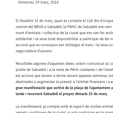
Dimecres, 19 març, 2014
El dissabte 15 de març, quan es complia el 12è dia d’ocupa
central del BBVA a Sabadell, la PAHC de Sabadell ens vam
munt d’entitats i col·lectius de la ciutat que ens van fer arri
solidaritat i la seva total disponibilitat a participar de les 
accions que es convoquin per doblegar el banc i la seva c
negociadora d’usurers.
Recollides algunes d’aquestes idees, volem comunicar al co
poble de Sabadell i a la resta de PAHs catalanes i de l’esta
les accions que durem a terme durant aquesta setmana, tot
destinades a augmentar la pressió a l’entitat financera i a
c
gran manifestació que sortirà de la plaça de l’ajuntament a 
tarda i recorrerà Sabadell el proper dimarts 25 de març.
La manifestació ja compta amb el suport de moltes entitats
veïnals i polítiques de la ciutat, si vols participar en la ma