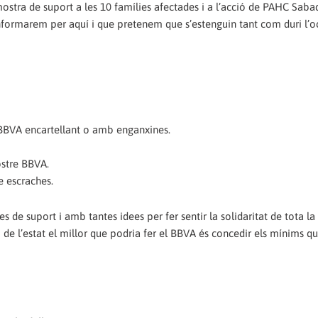
mostra de suport a les 10 famílies afectades i a l’acció de PAHC Saba
informarem per aquí i que pretenem que s’estenguin tant com duri l’
l BBVA encartellant o amb enganxines.
ostre BBVA.
e escraches.
 de suport i amb tantes idees per fer sentir la solidaritat de tota l
 de l’estat el millor que podria fer el BBVA és concedir els mínims q