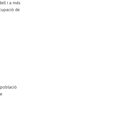
dell i a més
ocupació de
a població
ue