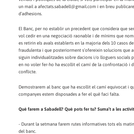
un mail a afectats.sabadell@gmail.com i en breu publicarem
d’adhesions.
El Banc, per no establir un precedent que considera que seri
vol cedir en una negociació raonable i de mínims que no
es retirin els avals establerts en la majoria dels 10 casos d
fraudulenta i que posteriorment s’ofereixin solucions que
siguin individualitzades sobre dacions i/o lloguers socials pe
en no voler fer-ho ha escollit el camí de la confrontació i d
conflicte.
Demostrarem al banc que ha escollit el camí equivocat i qu
companyes estem disposades a fer el què faci falta.
Què farem a Sabadell? Què pots fer tu? Suma’t a les activit
- Durant la setmana farem rutes informatives tots els mati
del banc.