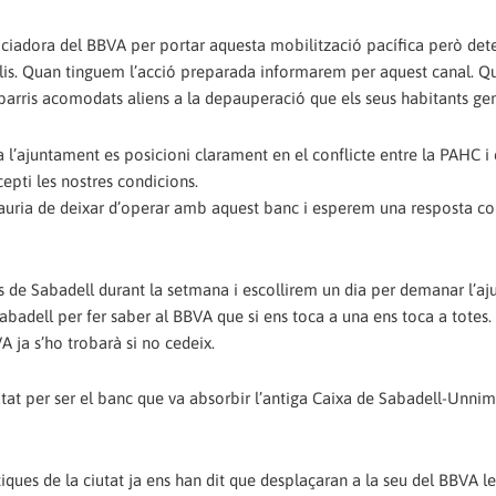
ciadora del BBVA per portar aquesta mobilització pacífica però de
s. Quan tinguem l’acció preparada informarem per aquest canal. Qu
us barris acomodats aliens a la depauperació que els seus habitants ge
l’ajuntament es posicioni clarament en el conflicte entre la PAHC i
epti les nostres condicions.
auria de deixar d’operar amb aquest banc i esperem una resposta co
is de Sabadell durant la setmana i escollirem un dia per demanar l’aj
 Sabadell per fer saber al BBVA que si ens toca a una ens toca a totes.
A ja s’ho trobarà si no cedeix.
utat per ser el banc que va absorbir l’antiga Caixa de Sabadell-Unni
tiques de la ciutat ja ens han dit que desplaçaran a la seu del BBVA l