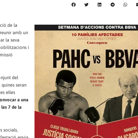
ció de la
 reunir amb un
bar la seva
mobilitzacions i
omissió
njunt del
t quines seran
es elles
onvocar a una
les 7 de la
 socials,
nifestació envia