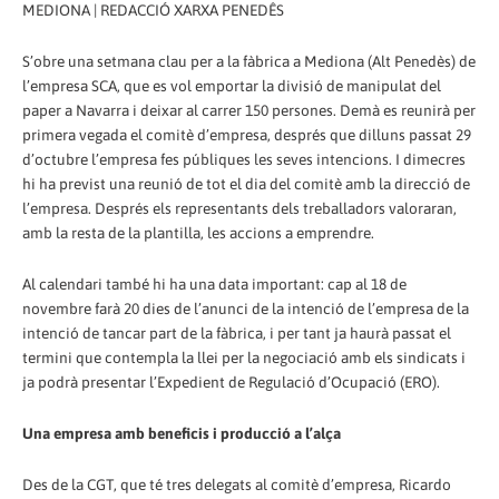
MEDIONA | REDACCIÓ XARXA PENEDÊS
S’obre una setmana clau per a la fàbrica a Mediona (Alt Penedès) de
l’empresa SCA, que es vol emportar la divisió de manipulat del
paper a Navarra i deixar al carrer 150 persones. Demà es reunirà per
primera vegada el comitè d’empresa, després que dilluns passat 29
d’octubre l’empresa fes públiques les seves intencions. I dimecres
hi ha previst una reunió de tot el dia del comitè amb la direcció de
l’empresa. Després els representants dels treballadors valoraran,
amb la resta de la plantilla, les accions a emprendre.
Al calendari també hi ha una data important: cap al 18 de
novembre farà 20 dies de l’anunci de la intenció de l’empresa de la
intenció de tancar part de la fàbrica, i per tant ja haurà passat el
termini que contempla la llei per la negociació amb els sindicats i
ja podrà presentar l’Expedient de Regulació d’Ocupació (ERO).
Una empresa amb beneficis i producció a l’alça
Des de la CGT, que té tres delegats al comitè d’empresa, Ricardo