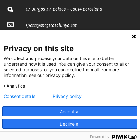
C/ Burgos 59, Baixos – 08014 Barcelona
spccc@
spcgtcatalunya.cat
935 120 481
Privacy on this site
We collect and process your data on this site to better
@CGTCatalunya
understand how it is used. You can give your consent to all or
selected purposes, or you can decline them all. For more
cgtcatalunya
information, see our privacy policy.
CGTCatalunya
Analytics
cgtcatalunya
Consent details
Privacy policy
Accept all
Desenvolupat per
Decline all
Powered by