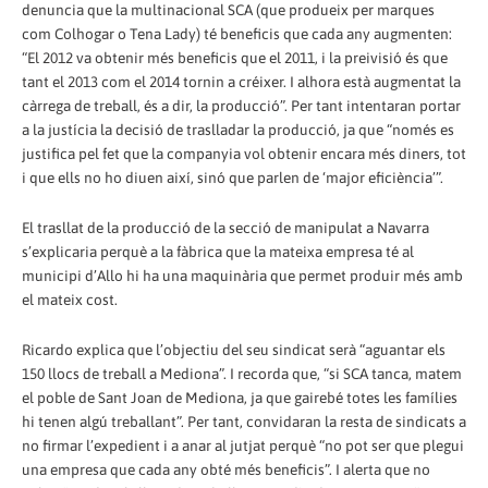
denuncia que la multinacional SCA (que produeix per marques
com Colhogar o Tena Lady) té beneficis que cada any augmenten:
“El 2012 va obtenir més beneficis que el 2011, i la preivisió és que
tant el 2013 com el 2014 tornin a créixer. I alhora està augmentat la
càrrega de treball, és a dir, la producció”. Per tant intentaran portar
a la justícia la decisió de traslladar la producció, ja que “només es
justifica pel fet que la companyia vol obtenir encara més diners, tot
i que ells no ho diuen així, sinó que parlen de ‘major eficiència’”.
El trasllat de la producció de la secció de manipulat a Navarra
s’explicaria perquè a la fàbrica que la mateixa empresa té al
municipi d’Allo hi ha una maquinària que permet produir més amb
el mateix cost.
Ricardo explica que l’objectiu del seu sindicat serà “aguantar els
150 llocs de treball a Mediona”. I recorda que, “si SCA tanca, matem
el poble de Sant Joan de Mediona, ja que gairebé totes les famílies
hi tenen algú treballant”. Per tant, convidaran la resta de sindicats a
no firmar l’expedient i a anar al jutjat perquè “no pot ser que plegui
una empresa que cada any obté més beneficis”. I alerta que no