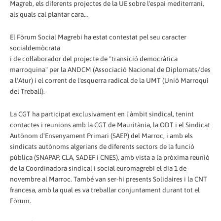
Magreb, els diferents projectes de la UE sobre l'espai mediterrani,
als quals cal plantar cara…
El Fòrum Social Magrebi ha estat contestat pel seu caracter
socialdemòcrata
i de col·laborador del projecte de "transició democràtica
marroquina" per la ANDCM (Associació Nacional de Diplomats/des
a l'Atur) i el corrent de l'esquerra radical de la UMT (Unió Marroquí
del Treball).
La CGT ha participat exclusivament en l'àmbit sindical, tenint
contactes i reunions amb la CGT de Mauritània, la ODT i el Sindicat
Autònom d'Ensenyament Primari (SAEP) del Marroc, i amb els
sindicats autònoms algerians de diferents sectors de la funció
pública (SNAPAP, CLA, SADEF i CNES), amb vista a la pròxima reunió
de la Coordinadora sindical i social euromagrebí el dia 1 de
novembre al Marroc. També van ser-hi presents Solidaires i la CNT
francesa, amb la qual es va treballar conjuntament durant tot el
Fòrum.