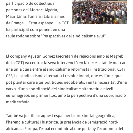
participació de col·lectius i
persones del Marroc, Algèria,
Mauritània, Tunisia i Líbia, a més
de França i l'Estat espanyol. La CGT
ha participat com ponent en una
taula rodona sobre "Perspectives del sindicalisme avui"
El company Agustín Gómez (secretari de relacions amb el Magreb
de la CGT) va centrar la seva intervenció en la necessitat de marcar
una línia clara entre el sindicalisme reformista i institucional, CSI i
CES, i el sindicalisme alternatiu i revolucionari, que és l'únic que
pot plantar cara a les polítiques neoliberals, i en la necessitat d'una
xarxa, d'una coordinació del sindicalisme alternatiu a nivell
euromagrebí, en primer lloc, amb la perspectiva d'una coordinació
mediterrània.
També va justificar aquest espai per la proximitat geogràfica,
l'herència cultural i històrica, la presència de l'emigració nord-
africana a Europa, l'espai econòmic al que pertany l'economia del