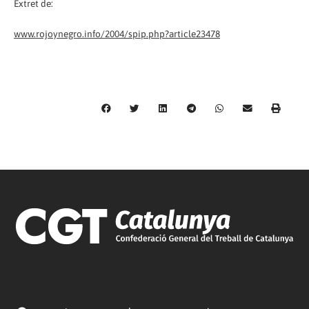
Extret de:
www.rojoynegro.info/2004/spip.php?article23478