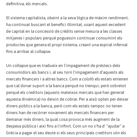
definitiva, els mercats.
El sistema capitalista, obeint a la seva lògica de màxim rendiment,
ha continuat buscant el benefici il·limitat, usant aquest excedent
de capital en la concessió de crèdits sense mesura a les classes
mitjanes i populars perquè poguessin continuar consumint els
productes que genera el propi sistema, creant una espiral infernal
fins a arribar al col·lapse.
Un col·lapse que es tradueix en l'impagament de préstecs dels
consumidors als bancs i, al seu torn l'impagament d'aquests als
mercats financers i a altres bancs. Com a colofó els estats entenen
que cal donar suport a la banca perquè no trenqui, però sobretot
perquè els creditors (aquests mateixos mercats que han generat
aquesta dinàmica) no deixin de cobrar. Per a això opten per deixar
diners públics a la banca, però com els estats tampoc no tenen
diners han de recórrer novament als mercats financers per
demanar més diners, la qual cosa provoca més augment de la
despesa pública i així fins a l'infinit. Com un no s'ha d' "ajudar" a
Grècia a pagar el seu deute si els seus principals creditors són els