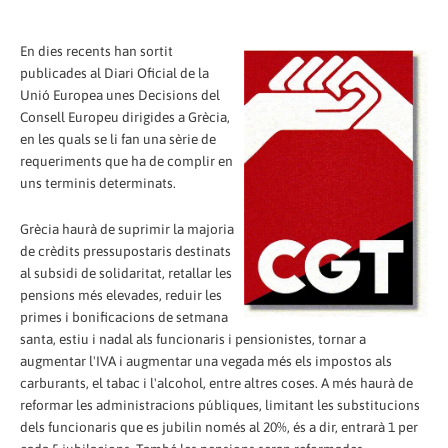
En dies recents han sortit
publicades al Diari Oficial de la
Unió Europea unes Decisions del
Consell Europeu dirigides a Grècia,
en les quals se li fan una sèrie de
requeriments que ha de complir en
uns terminis determinats.
Grècia haurà de suprimir la majoria
de crèdits pressupostaris destinats
al subsidi de solidaritat, retallar les
pensions més elevades, reduir les
primes i bonificacions de setmana
santa, estiu i nadal als funcionaris i pensionistes, tornar a
augmentar l'IVA i augmentar una vegada més els impostos als
carburants, el tabac i l'alcohol, entre altres coses. A més haurà de
reformar les administracions públiques, limitant les substitucions
dels funcionaris que es jubilin només al 20%, és a dir, entrarà 1 per