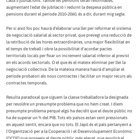
cada 5 jubilacions. També les pensions seran reformades,
augmentant l'edat de jubilació i reduint la despesa pública en
pensions durant el període 2010-2060, és a dir, durant mig segle.
Per si això fos poc haurà d'elaborar una llei per reformar el sistema
de negociació salarial al sector privat, que prevegi una reducció de
la retribució de les hores extraordinàries, una major flexibilitat en
el temps de treball i obre la possibilitat d'acordar pactes
territorials locals per fixar un increment salarial inferior al previst
en els acords sectorials. O el que és el mateix eliminar per llei la
negociació col·lectiva. De la mateixa manera haurà d'ampliar el
període probatori als nous contractes i facilitar un major recurs als
contractes temporals.
Resulta paradoxal que siguem la classe treballadora la designada
per resoldre un presumpte problema que no hem creat. I diem
presumpte problema perquè algú ha decidit que el deute públic no
ha de superar un % del PIB. Tots els països estan sent pressionats
en aquest sentit, encara que no tots. El Japó és el país pertanyent a
l'Organització per a la Cooperació i el Desenvolupament Econòmic
(OCDE) que posseeix el deute públic més elevat, que assolirà el