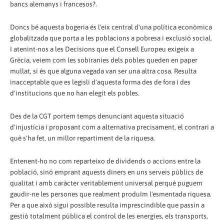
bancs alemanys i francesos?.
Doncs bé aquesta bogeria és l'eix central d'una política econòmica
globalitzada que porta a les poblacions a pobresa i exclusió social.
I atenint-nos a les Decisions que el Consell Europeu exigeix a
Grècia, veiem com les sobiranies dels pobles queden en paper
mullat, si és que alguna vegada van ser una altra cosa. Resulta
inacceptable que es legisli d'aquesta forma des de fora i des
d'institucions que no han elegit els pobles.
Des de la CGT portem temps denunciant aquesta situació
d'injustícia i proposant com a alternativa precisament, el contrari a
què s'ha fet, un millor repartiment de la riquesa.
Entenent-ho no com reparteixo de dividends o accions entre la
població, sinó emprant aquests diners en uns serveis públics de
qualitat i amb caràcter veritablement universal perquè puguem
gaudir-ne les persones que realment produïm l'esmentada riquesa.
Per a que això sigui possible resulta imprescindible que passin a
gestió totalment pública el control de les energies, els transports,