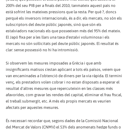
200% del seu PIB per a finals del 2010, tanmateix aquest país no
està sofrint les mateixes pressions que la resta. Per què ?, doncs
perquè els inversors internacionals, és a dir, els mercats, no són els
subscriptors del deute públic japonès, sinó que són els
estalviadors nacionals els que posseeixen més del 95% del mateix.
El Japó fixa per a les llars una taxa d'estalvi voluminosa i els
mercats no són sol·licitats pel deute públic japonès. El resultat és
clar: sense possessió no hi ha intromissió.
Si observem les mesures imposades a Grècia i que amb
insignificants matisos s'estan aplicant a tots els països, veiem que
van encaminades a l'obtenció de diners per la via ràpida. El termini
venç, els prestadors volen cobrar i no estan disposats a esperar el
resultat d'altres mesures que repercuteixin en les classes més
afavorides, com gravar les rendes del capital, eliminar el frau fiscal,
el treball submergit, etc. A més els propis mercats es veurien
afectats per aquestes mesures.
És necessari recordar que, segons dades de la Comissió Nacional
del Mercat de Valors (CNMV) el 53% dels anomenats hedge funds o