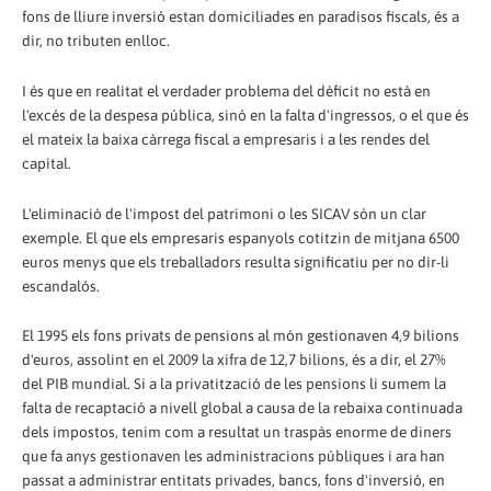
fons de lliure inversió estan domiciliades en paradisos fiscals, és a
dir, no tributen enlloc.
I és que en realitat el verdader problema del dèficit no està en
l'excés de la despesa pública, sinó en la falta d'ingressos, o el que és
el mateix la baixa càrrega fiscal a empresaris i a les rendes del
capital.
L'eliminació de l'impost del patrimoni o les SICAV són un clar
exemple. El que els empresaris espanyols cotitzin de mitjana 6500
euros menys que els treballadors resulta significatiu per no dir-li
escandalós.
El 1995 els fons privats de pensions al món gestionaven 4,9 bilions
d'euros, assolint en el 2009 la xifra de 12,7 bilions, és a dir, el 27%
del PIB mundial. Si a la privatització de les pensions li sumem la
falta de recaptació a nivell global a causa de la rebaixa continuada
dels impostos, tenim com a resultat un traspàs enorme de diners
que fa anys gestionaven les administracions públiques i ara han
passat a administrar entitats privades, bancs, fons d'inversió, en