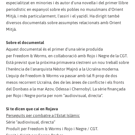
especialitzat en minories i és autor d'una novel·la i del primer llibre
periodístic en espanyol sobre els pobles no musulmans d'Orient
Mitjà, i més particularment, l'assiri i el yazidí. Ha dirigit també
diversos documentals sobre assumptes relacionats amb Orient
Mitjà.
Sobre el documental
Aquest documental és el primer d'una sèrie produïda
per Freedom & Worms, en col·laboració amb Rojo i Negre de la CGT.
Està previst que la pròxima primavera s'estreni un nou treball sobre
l'herència de l'anarquista Néstor Majnó a la Ucraïna moderna.
L'equip de Freedom & Worms va passar amb tal fi prop de dos
mesos recorrent Ucraïna, des de les àrees de conflicte i els fronts
del Donbass a la mar Azov, Odessa i Chernobyl. La sèrie finançada
per Rojo i Negre porta per nom “audiovisual, directa”.
Si te dicen que caí en Rojava
Perseguits per combatre a l'Estat Islàmic
Sèrie “audiovisual, directa”
Produït per Freedom & Worms i Rojo i Negre / CGT.