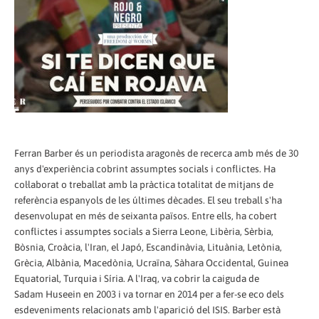
Ferran Barber és un periodista aragonès de recerca amb més de 30
anys d'experiència cobrint assumptes socials i conflictes. Ha
col·laborat o treballat amb la pràctica totalitat de mitjans de
referència espanyols de les últimes dècades. El seu treball s'ha
desenvolupat en més de seixanta països. Entre ells, ha cobert
conflictes i assumptes socials a Sierra Leone, Libèria, Sèrbia,
Bòsnia, Croàcia, l'Iran, el Japó, Escandinàvia, Lituània, Letònia,
Grècia, Albània, Macedònia, Ucraïna, Sàhara Occidental, Guinea
Equatorial, Turquia i Síria. A l'Iraq, va cobrir la caiguda de
Sadam Huseein en 2003 i va tornar en 2014 per a fer-se eco dels
esdeveniments relacionats amb l'aparició del ISIS. Barber està