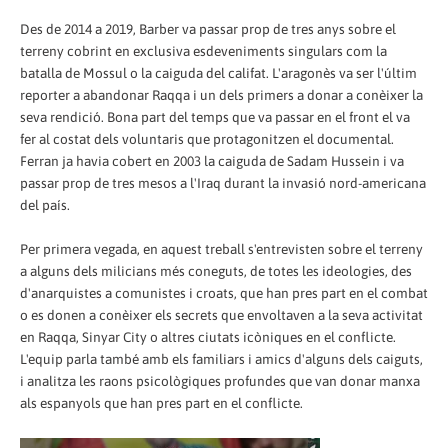
Des de 2014 a 2019, Barber va passar prop de tres anys sobre el
terreny cobrint en exclusiva esdeveniments singulars com la
batalla de Mossul o la caiguda del califat. L'aragonès va ser l'últim
reporter a abandonar Raqqa i un dels primers a donar a conèixer la
seva rendició. Bona part del temps que va passar en el front el va
fer al costat dels voluntaris que protagonitzen el documental.
Ferran ja havia cobert en 2003 la caiguda de Sadam Hussein i va
passar prop de tres mesos a l'Iraq durant la invasió nord-americana
del país.
Per primera vegada, en aquest treball s'entrevisten sobre el terreny
a alguns dels milicians més coneguts, de totes les ideologies, des
d'anarquistes a comunistes i croats, que han pres part en el combat
o es donen a conèixer els secrets que envoltaven a la seva activitat
en Raqqa, Sinyar City o altres ciutats icòniques en el conflicte.
L'equip parla també amb els familiars i amics d'alguns dels caiguts,
i analitza les raons psicològiques profundes que van donar manxa
als espanyols que han pres part en el conflicte.