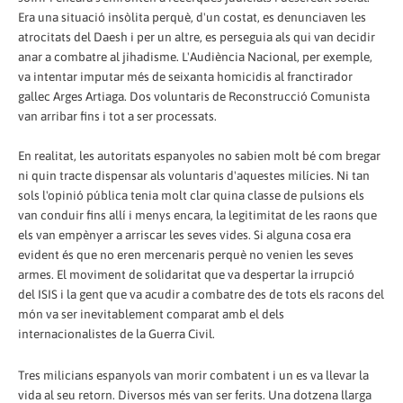
Era una situació insòlita perquè, d'un costat, es denunciaven les
atrocitats del Daesh i per un altre, es perseguia als qui van decidir
anar a combatre al jihadisme. L'Audiència Nacional, per exemple,
va intentar imputar més de seixanta homicidis al franctirador
gallec Arges Artiaga. Dos voluntaris de Reconstrucció Comunista
van arribar fins i tot a ser processats.
En realitat, les autoritats espanyoles no sabien molt bé com bregar
ni quin tracte dispensar als voluntaris d'aquestes milícies. Ni tan
sols l'opinió pública tenia molt clar quina classe de pulsions els
van conduir fins allí i menys encara, la legitimitat de les raons que
els van empènyer a arriscar les seves vides. Si alguna cosa era
evident és que no eren mercenaris perquè no venien les seves
armes. El moviment de solidaritat que va despertar la irrupció
del ISIS i la gent que va acudir a combatre des de tots els racons del
món va ser inevitablement comparat amb el dels
internacionalistes de la Guerra Civil.
Tres milicians espanyols van morir combatent i un es va llevar la
vida al seu retorn. Diversos més van ser ferits. Una dotzena llarga