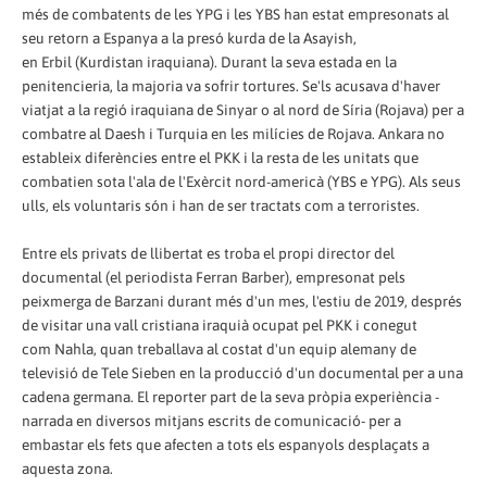
més de combatents de les YPG i les YBS han estat empresonats al
seu retorn a Espanya a la presó kurda de la Asayish,
en Erbil (Kurdistan iraquiana). Durant la seva estada en la
penitencieria, la majoria va sofrir tortures. Se'ls acusava d'haver
viatjat a la regió iraquiana de Sinyar o al nord de Síria (Rojava) per a
combatre al Daesh i Turquia en les milícies de Rojava. Ankara no
estableix diferències entre el PKK i la resta de les unitats que
combatien sota l'ala de l'Exèrcit nord-americà (YBS e YPG). Als seus
ulls, els voluntaris són i han de ser tractats com a terroristes.
Entre els privats de llibertat es troba el propi director del
documental (el periodista Ferran Barber), empresonat pels
peixmerga de Barzani durant més d'un mes, l'estiu de 2019, després
de visitar una vall cristiana iraquià ocupat pel PKK i conegut
com Nahla, quan treballava al costat d'un equip alemany de
televisió de Tele Sieben en la producció d'un documental per a una
cadena germana. El reporter part de la seva pròpia experiència -
narrada en diversos mitjans escrits de comunicació- per a
embastar els fets que afecten a tots els espanyols desplaçats a
aquesta zona.