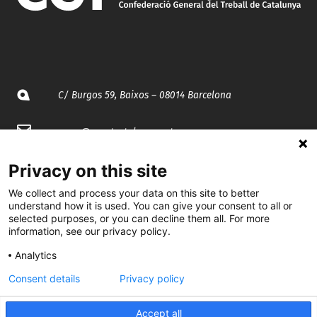
C/ Burgos 59, Baixos – 08014 Barcelona
spccc@
spcgtcatalunya.cat
935 120 481
Privacy on this site
We collect and process your data on this site to better
understand how it is used. You can give your consent to all or
@CGTCatalunya
selected purposes, or you can decline them all. For more
information, see our privacy policy.
cgtcatalunya
Analytics
CGTCatalunya
Consent details
Privacy policy
cgtcatalunya
Accept all