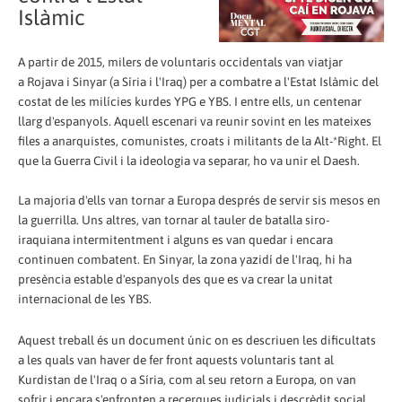
Islàmic
A partir de 2015, milers de voluntaris occidentals van viatjar
a Rojava i Sinyar (a Síria i l'Iraq) per a combatre a l'Estat Islàmic del
costat de les milícies kurdes YPG e YBS. I entre ells, un centenar
llarg d'espanyols. Aquell escenari va reunir sovint en les mateixes
files a anarquistes, comunistes, croats i militants de la Alt-*Right. El
que la Guerra Civil i la ideologia va separar, ho va unir el Daesh.
La majoria d'ells van tornar a Europa després de servir sis mesos en
la guerrilla. Uns altres, van tornar al tauler de batalla siro-
iraquiana intermitentment i alguns es van quedar i encara
continuen combatent. En Sinyar, la zona yazidí de l'Iraq, hi ha
presència estable d'espanyols des que es va crear la unitat
internacional de les YBS.
Aquest treball és un document únic on es descriuen les dificultats
a les quals van haver de fer front aquests voluntaris tant al
Kurdistan de l'Iraq o a Síria, com al seu retorn a Europa, on van
sofrir i encara s'enfronten a recerques judicials i descrèdit social.