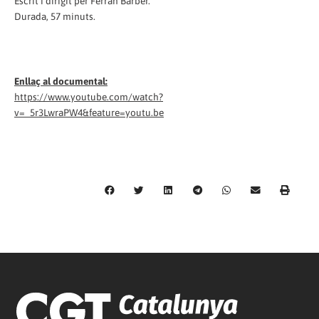
Escrit i dirigit per Ferran Barber.
Durada, 57 minuts.
Enllaç al documental:
https://www.youtube.com/watch?
v=_5r3LwraPW4&feature=youtu.be