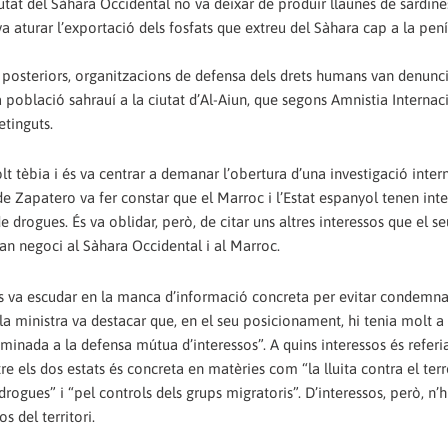
tat del Sàhara Occidental no va deixar de produir llaunes de sardines
 aturar l’exportació dels fosfats que extreu del Sàhara cap a la pen
s posteriors, organitzacions de defensa dels drets humans van denuncia
 població sahrauí a la ciutat d’Al-Aiun, que segons Amnistia Internac
etinguts.
t tèbia i és va centrar a demanar l’obertura d’una investigació inter
rn de Zapatero va fer constar que el Marroc i l’Estat espanyol tenen int
de drogues. És va oblidar, però, de citar uns altres interessos que el s
an negoci al Sàhara Occidental i al Marroc.
 és va escudar en la manca d’informació concreta per evitar condemnar
a ministra va destacar que, en el seu posicionament, hi tenia molt a 
inada a la defensa mútua d’interessos”. A quins interessos és referi
re els dos estats és concreta en matèries com “la lluita contra el ter
 drogues” i “pel controls dels grups migratoris”. D’interessos, però, n’h
s del territori.