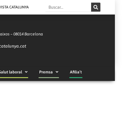
Search
VISTA CATALUNYA
Baixos – 08014 Barcelona
catalunya.cat
Salut laboral
Premsa
Afilia’t