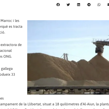
 Marroc i les
erquè es tracta
ció.
 extractora de
nacional
les ONG.
 gallega
rodueix 33
nes
 Campament de la Llibertat, situat a 18 quilòmetres d’Al-Aiun, la plant