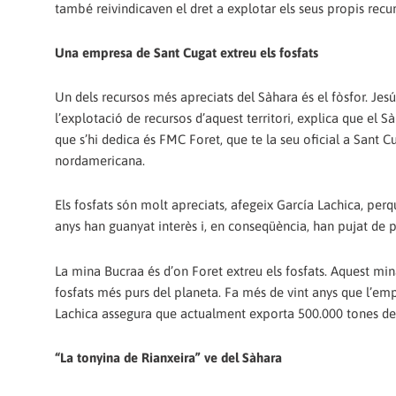
també reivindicaven el dret a explotar els seus propis recur
Una empresa de Sant Cugat extreu els fosfats
Un dels recursos més apreciats del Sàhara és el fòsfor. Jes
l’explotació de recursos d’aquest territori, explica que el 
que s’hi dedica és FMC Foret, que te la seu oficial a Sant 
nordamericana.
Els fosfats són molt apreciats, afegeix García Lachica, perquè
anys han guanyat interès i, en conseqüència, han pujat de p
La mina Bucraa és d’on Foret extreu els fosfats. Aquest min
fosfats més purs del planeta. Fa més de vint anys que l’emp
Lachica assegura que actualment exporta 500.000 tones de 
“La tonyina de Rianxeira” ve del Sàhara