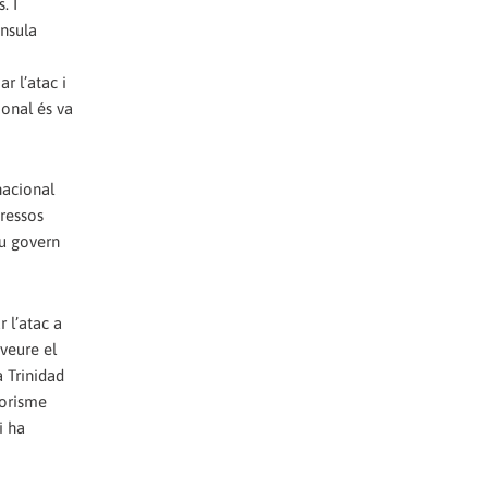
. I
ínsula
r l’atac i
ional és va
nacional
eressos
eu govern
 l’atac a
veure el
a Trinidad
rorisme
i ha