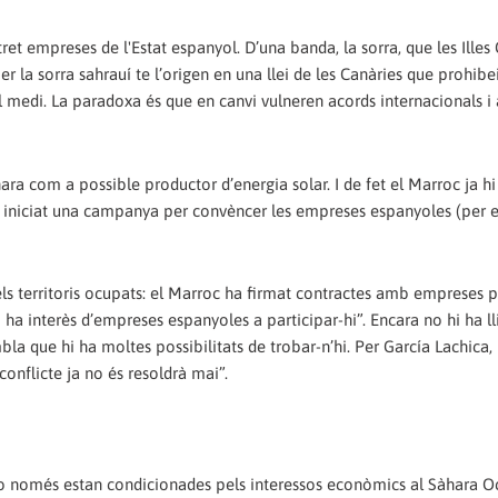
tret empreses de l'Estat espanyol. D’una banda, la sorra, que les Illes
 per la sorra sahrauí te l’origen en una llei de les Canàries que prohibe
 el medi. La paradoxa és que en canvi vulneren acords internacionals i 
hara com a possible productor d’energia solar. I de fet el Marroc ja hi
n iniciat una campanya per convèncer les empreses espanyoles (per 
ls territoris ocupats: el Marroc ha firmat contractes amb empreses 
 ha interès d’empreses espanyoles a participar-hi”. Encara no hi ha ll
bla que hi ha moltes possibilitats de trobar-n’hi. Per García Lachica, 
 conflicte ja no és resoldrà mai”.
 no només estan condicionades pels interessos econòmics al Sàhara Oc