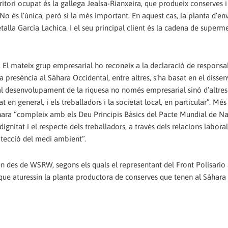
ritori ocupat és la gallega Jealsa-Rianxeira, que produeix conserves i
No és l’única, però sí la més important. En aquest cas, la planta d’en
talla García Lachica. I el seu principal client és la cadena de superm
 El mateix grup empresarial ho reconeix a la declaració de responsab
la presència al Sàhara Occidental, entre altres, s’ha basat en el dissen
 al desenvolupament de la riquesa no només empresarial sinó d’altres
en general, i els treballadors i la societat local, en particular”. Més 
àhara “compleix amb els Deu Principis Bàsics del Pacte Mundial de N
nitat i el respecte dels treballadors, a través dels relacions laborals,
otecció del medi ambient”.
n des de WSRW, segons els quals el representant del Front Polisario a
que aturessin la planta productora de conserves que tenen al Sàhara