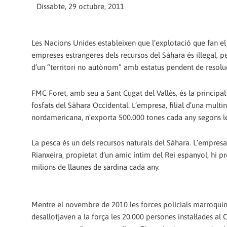
Dissabte, 29 octubre, 2011
Les Nacions Unides estableixen que l’explotació que fan el
empreses estrangeres dels recursos del Sàhara és il·legal, p
d’un “territori no autònom” amb estatus pendent de resolu
FMC Foret, amb seu a Sant Cugat del Vallès, és la principal
fosfats del Sàhara Occidental. L’empresa, filial d’una multi
nordamericana, n’exporta 500.000 tones cada any segons 
La pesca és un dels recursos naturals del Sàhara. L’empresa
Rianxeira, propietat d’un amic íntim del Rei espanyol, hi p
milions de llaunes de sardina cada any.
Mentre el novembre de 2010 les forces policials marroqui
desallotjaven a la força les 20.000 persones instal·lades al