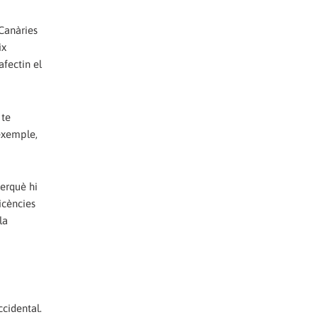
 Canàries
ix
afectin el
 te
exemple,
perquè hi
icències
la
cidental.