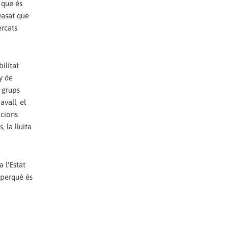
 que és
vasat que
ercats
ilitat
y de
 grups
avall, el
acions
 la lluita
 l'Estat
 perquè és