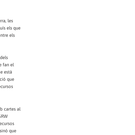
ra, les
auís els que
ntre els
dels
e fan el
ue està
ació que
ecursos
b cartes al
WSRW
recursos
 sinó que