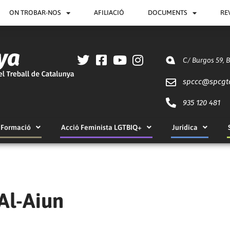
ON TROBAR-NOS
AFILIACIÓ
DOCUMENTS
RE
C/ Burgos 59, 
spccc@
spcgt
935 120 481
Formació
Acció Feminista LGTBIQ+
Jurídica
Al-Aiun