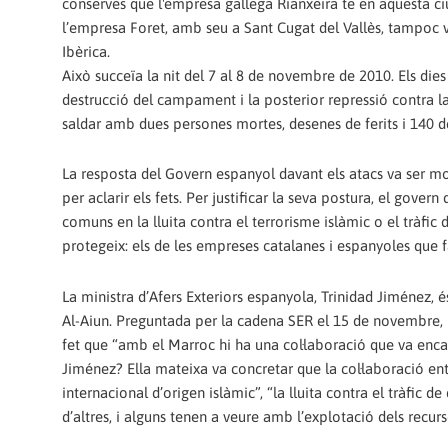
conserves que l'empresa gallega Rianxeira te en aquesta ciu
l’empresa Foret, amb seu a Sant Cugat del Vallès, tampoc va
Ibèrica.
Això succeïa la nit del 7 al 8 de novembre de 2010. Els die
destrucció del campament i la posterior repressió contra la
saldar amb dues persones mortes, desenes de ferits i 140 d
La resposta del Govern espanyol davant els atacs va ser mol
per aclarir els fets. Per justificar la seva postura, el gove
comuns en la lluita contra el terrorisme islàmic o el tràfic 
protegeix: els de les empreses catalanes i espanyoles que f
La ministra d’Afers Exteriors espanyola, Trinidad Jiménez,
Al-Aiun. Preguntada per la cadena SER el 15 de novembre, l
fet que “amb el Marroc hi ha una col·laboració que va encam
Jiménez? Ella mateixa va concretar que la col·laboració ent
internacional d’origen islàmic”, “la lluita contra el tràfic de
d’altres, i alguns tenen a veure amb l’explotació dels recurso