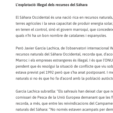
L’explotació il·legal dels recursos del Sàhara
El Sàhara Occidental és una nació rica en recursos naturals
terres agrícoles i la seva capacitat de produir energia solar,
en tenen el control, sinó el govern marroquí, que concedeix
quals n’hi ha un bon nombre de catalanes i espanyoles.
Però Javier García Lachica, de l'observatori internacional 
recursos naturals del Sàhara Occidental, recorda que, d’ac
Marroc i els empreses estrangeres és il·legal. I és que l’ON
pendent que és resolgui la situació de conflicte que viu sob
estava previst pel 1992 però que s’ha anat postposant. I ment
naturals si no és que ho fa d’acord amb la població autòcto
García Lachica subratlla: “Els sahrauís han deixat clar que
comissari de Pesca de la Unió Europea demanant que les fl
recorda, a més, que entre les reivindicacions del Campament
naturals del Sàhara: “No només estaven acampats per deman