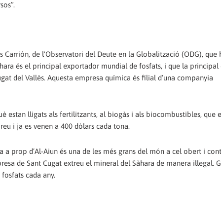
sos”.
ús Carrión, de l'Observatori del Deute en la Globalització (ODG), que 
Sàhara és el principal exportador mundial de fosfats, i que la principa
Cugat del Vallès. Aquesta empresa química és filial d’una companyia
 estan lligats als fertilitzants, al biogàs i als biocombustibles, que e
reu i ja es venen a 400 dòlars cada tona.
a a prop d’Al-Aiun és una de les més grans del món a cel obert i con
resa de Sant Cugat extreu el mineral del Sàhara de manera il·legal. G
fosfats cada any.