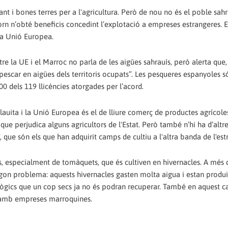
t i bones terres per a l'agricultura. Però de nou no és el poble sahr
torn n’obté beneficis concedint l’explotació a empreses estrangeres. 
la Unió Europea.
tre la UE i el Marroc no parla de les aigües sahrauís, però alerta qu
 pescar en aigües dels territoris ocupats”. Les pesqueres espanyoles s
0 dels 119 llicències atorgades per l’acord.
auita i la Unió Europea és el de lliure comerç de productes agrícole
que perjudica alguns agricultors de l'Estat. Però també n’hi ha d’altr
que són els que han adquirit camps de cultiu a l'altra banda de l'estr
s, especialment de tomàquets, que és cultiven en hivernacles. A més 
egon problema: aquests hivernacles gasten molta aigua i estan produi
lògics que un cop secs ja no és podran recuperar. També en aquest ca
 amb empreses marroquines.