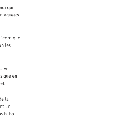
auí qui
En aquests
e, “com que
ón les
s. En
es que en
et.
de la
nt un
s hi ha