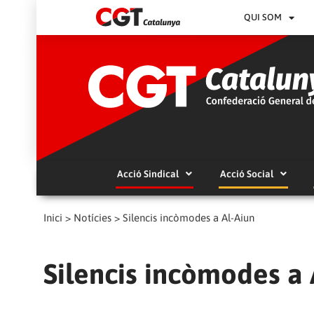
QUI SOM
Acció Sindical
Acció Social
Inici
>
Notícies
>
Silencis incòmodes a Al-Aiun
Silencis incòmodes a 