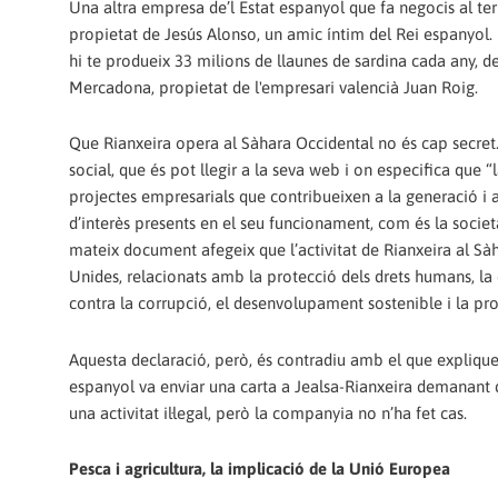
Una altra empresa de’l Estat espanyol que fa negocis al ter
propietat de Jesús Alonso, un amic íntim del Rei espanyol. 
hi te produeix 33 milions de llaunes de sardina cada any, de
Mercadona, propietat de l'empresari valencià Juan Roig.
Que Rianxeira opera al Sàhara Occidental no és cap secret.
social, que és pot llegir a la seva web i on especifica que “
projectes empresarials que contribueixen a la generació i
d’interès presents en el seu funcionament, com és la societat 
mateix document afegeix que l’activitat de Rianxeira al S
Unides, relacionats amb la protecció dels drets humans, la dig
contra la corrupció, el desenvolupament sostenible i la pr
Aquesta declaració, però, és contradiu amb el que explique
espanyol va enviar una carta a Jealsa-Rianxeira demanant 
una activitat il·legal, però la companyia no n’ha fet cas.
Pesca i agricultura, la implicació de la Unió Europea