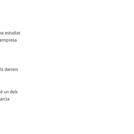
ha estudiat
l empresa
ls darrers
té un dels
arcía