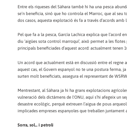
Entre els riqueses del Sàhara també hi ha una pesca abundan
se’n beneficia, sinó que ho controla el Marroc, que al seu 
dos casos, aquesta explotació és fa a través d’acords amb 
Pel que fa a la pesca, García Lachica explica que l’acord en
diu ‘aigües sota control marroquí’, això permet a les flotes
principals beneficiades d’aquest acord: actualment tenen 10
Un acord que actualment està en discussió entre el regne al
aquest cas, el Govern espanyol no te una postura ferma, ja 
surten molt beneficiats, assegura el representant de WSRW, 
Mentrestant, al Sàhara ja hi ha grans explotacions agrícole
vulneració dels dictàmens de l'ONU, aquí s’hi afegeix un s
desastre ecològic, perquè extreuen l’aigua de pous arqueo
implicades empreses espanyoles que treballen juntament
Sorra, sol... i petroli