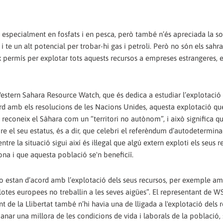
, especialment en fosfats i en pesca, però també n’és apreciada la sor
 i te un alt potencial per trobar-hi gas i petroli. Però no són els sahr
 permís per explotar tots aquests recursos a empreses estrangeres, e
Western Sahara Resource Watch, que és dedica a estudiar l’explotació 
ord amb els resolucions de les Nacions Unides, aquesta explotació qu
U reconeix el Sàhara com un “territori no autònom”, i això significa q
re el seu estatus, és a dir, que celebri el referèndum d’autodetermin
re la situació sigui així és il·legal que algú extern exploti els seus r
na i que aquesta població se'n beneficiï.
 no estan d’acord amb l’explotació dels seus recursos, per exemple am
otes europees no treballin a les seves aigües”. El representant de 
 de la Llibertat també n’hi havia una de lligada a l'explotació dels 
ar una millora de les condicions de vida i laborals de la població,