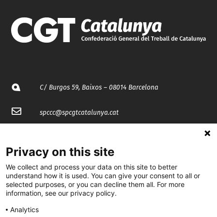
C/ Burgos 59, Baixos – 08014 Barcelona
spccc@
spcgtcatalunya.cat
935 120 481
Privacy on this site
@CGTCatalunya
We collect and process your data on this site to better
understand how it is used. You can give your consent to all or
selected purposes, or you can decline them all. For more
cgtcatalunya
information, see our privacy policy.
CGTCatalunya
Analytics