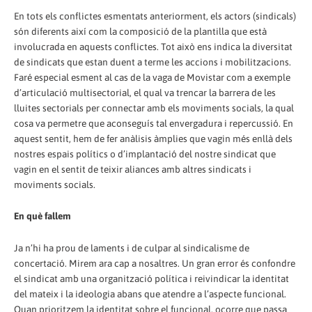
En tots els conflictes esmentats anteriorment, els actors (sindicals)
són diferents així com la composició de la plantilla que està
involucrada en aquests conflictes. Tot això ens indica la diversitat
de sindicats que estan duent a terme les accions i mobilitzacions.
Faré especial esment al cas de la vaga de Movistar com a exemple
d’articulació multisectorial, el qual va trencar la barrera de les
lluites sectorials per connectar amb els moviments socials, la qual
cosa va permetre que aconseguís tal envergadura i repercussió. En
aquest sentit, hem de fer anàlisis àmplies que vagin més enllà dels
nostres espais polítics o d’implantació del nostre sindicat que
vagin en el sentit de teixir aliances amb altres sindicats i
moviments socials.
En què fallem
Ja n’hi ha prou de laments i de culpar al sindicalisme de
concertació. Mirem ara cap a nosaltres. Un gran error és confondre
el sindicat amb una organització política i reivindicar la identitat
del mateix i la ideologia abans que atendre a l’aspecte funcional.
Quan prioritzem la identitat sobre el funcional, ocorre que passa