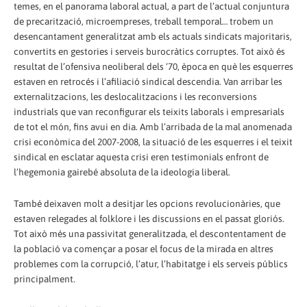
temes, en el panorama laboral actual, a part de l’actual conjuntura
de precarització, microempreses, treball temporal… trobem un
desencantament generalitzat amb els actuals sindicats majoritaris,
convertits en gestories i serveis burocràtics corruptes. Tot això és
resultat de l’ofensiva neoliberal dels ‘70, època en què les esquerres
estaven en retrocés i l’afiliació sindical descendia. Van arribar les
externalitzacions, les deslocalitzacions i les reconversions
industrials que van reconfigurar els teixits laborals i empresarials
de tot el món, fins avui en dia. Amb l’arribada de la mal anomenada
crisi econòmica del 2007-2008, la situació de les esquerres i el teixit
sindical en esclatar aquesta crisi eren testimonials enfront de
l’hegemonia gairebé absoluta de la ideologia liberal.
També deixaven molt a desitjar les opcions revolucionàries, que
estaven relegades al folklore i les discussions en el passat gloriós.
Tot això més una passivitat generalitzada, el descontentament de
la població va començar a posar el focus de la mirada en altres
problemes com la corrupció, l’atur, l’habitatge i els serveis públics
principalment.