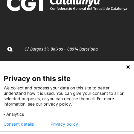
C/ Burgos 59, Baixos – 08014 Barcelona
spccc@
spcgtcatalunya.cat
Privacy on this site
935 120 481
We collect and process your data on this site to better
understand how it is used. You can give your consent to all or
@CGTCatalunya
selected purposes, or you can decline them all. For more
information, see our privacy policy.
cgtcatalunya
Analytics
CGTCatalunya
Consent details
Privacy policy
cgtcatalunya