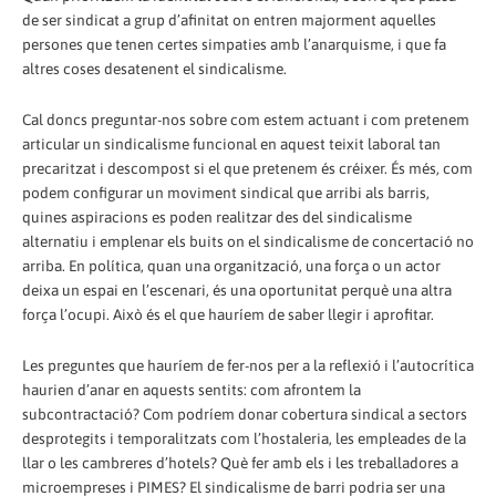
de ser sindicat a grup d’afinitat on entren majorment aquelles
persones que tenen certes simpaties amb l’anarquisme, i que fa
altres coses desatenent el sindicalisme.
Cal doncs preguntar-nos sobre com estem actuant i com pretenem
articular un sindicalisme funcional en aquest teixit laboral tan
precaritzat i descompost si el que pretenem és créixer. És més, com
podem configurar un moviment sindical que arribi als barris,
quines aspiracions es poden realitzar des del sindicalisme
alternatiu i emplenar els buits on el sindicalisme de concertació no
arriba. En política, quan una organització, una força o un actor
deixa un espai en l’escenari, és una oportunitat perquè una altra
força l’ocupi. Això és el que hauríem de saber llegir i aprofitar.
Les preguntes que hauríem de fer-nos per a la reflexió i l’autocrítica
haurien d’anar en aquests sentits: com afrontem la
subcontractació? Com podríem donar cobertura sindical a sectors
desprotegits i temporalitzats com l’hostaleria, les empleades de la
llar o les cambreres d’hotels? Què fer amb els i les treballadores a
microempreses i PIMES? El sindicalisme de barri podria ser una