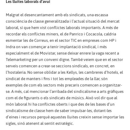
Les lluites laborals d’avui
Malgrat el desencantament amb els sindicats, una escassa
consciència de classe generalitzada i l’actual situació del mercat
laboral, sí que hem vist conflictes laborals importants. A més de
recordar els conflictes miners, el de Panrico i Cocacola, caldria
esmentar les de Correus, en el sector TIC en empreses com HP i
Indra on van començar a tenir implantació sindical, i més
especialment el de Movistar, sense deixar enrere la vaga recent a
Telemarketing per un conveni digne. També veiem que en el sector
serveis comencen a crear-se seccions sindicals, en concret, en
l’hostaleria. No sense oblidar a les Kellys, les cambreres d’hotels, el
sindicat de manters i fins i tot les empleades de la llar, són
exemples de com els sectors més precaris comencen a organitzar-
se. A més, cal mencionar l’arribada del sindicalisme a arts gràfiques
com el de figurants o els sindicats de músics. Això vol dir que al
món laboral hi ha conflictes oberts i que des de les bases d’un
sindicalisme de classe hem de saber impulsar-les, dotant-les
d’eines i recursos perquè aquestes lluites creixin sense importar les
sigles, sinó atenent al sentit estratègic.