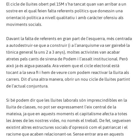
El cicle de lluites obert pel 15M s’ha tancat quan van arribar a un
sostre en el qual feien falta referents polítics que donessin una
orientació política a nivell qualitatiu i amb caràcter ofensiu als
moviments socials.
Davant la falta de referents en gran part de l’esquerra, més centrada
a autodestruir-se que a construir (i a l’anarquisme va ser gairebé la
tònica general fa uns 2 a 3 anys), moltes activistes van acabar
atretes pels cants de sirena de Podem i l’assalt institucional. Però
això ja és aigua passada. Ara veiem que el cicle electoral està
tocant a la seva fi i hem de veure com podem reactivar la lluita als
carrers. Dit d’una altra manera, obrir un nou cicle de lluites partint
de l’actual conjuntura.
Si bé podem dir que les lluites laborals són imprescindibles en la
lluita de classes, no pot ser expressament l’eix central de la
mateixa, ja que en aquests moments el capitalisme afecta a totes
les àrees de les nostres vides, no només el treball. De fet, segueixen
existint altres estructures socials d’opressió com el patriarcat i el
racisme que acaben relacionant-se. Sense entrar ara en aquests