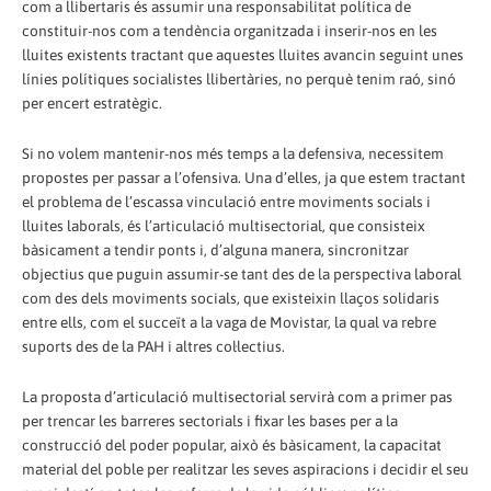
com a llibertaris és assumir una responsabilitat política de
constituir-nos com a tendència organitzada i inserir-nos en les
lluites existents tractant que aquestes lluites avancin seguint unes
línies polítiques socialistes llibertàries, no perquè tenim raó, sinó
per encert estratègic.
Si no volem mantenir-nos més temps a la defensiva, necessitem
propostes per passar a l’ofensiva. Una d’elles, ja que estem tractant
el problema de l’escassa vinculació entre moviments socials i
lluites laborals, és l’articulació multisectorial, que consisteix
bàsicament a tendir ponts i, d’alguna manera, sincronitzar
objectius que puguin assumir-se tant des de la perspectiva laboral
com des dels moviments socials, que existeixin llaços solidaris
entre ells, com el succeït a la vaga de Movistar, la qual va rebre
suports des de la PAH i altres col·lectius.
La proposta d’articulació multisectorial servirà com a primer pas
per trencar les barreres sectorials i fixar les bases per a la
construcció del poder popular, això és bàsicament, la capacitat
material del poble per realitzar les seves aspiracions i decidir el seu