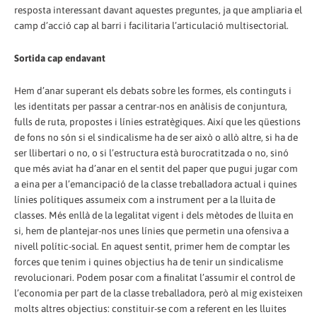
resposta interessant davant aquestes preguntes, ja que ampliaria el
camp d’acció cap al barri i facilitaria l’articulació multisectorial.
Sortida cap endavant
Hem d’anar superant els debats sobre les formes, els continguts i
les identitats per passar a centrar-nos en anàlisis de conjuntura,
fulls de ruta, propostes i línies estratègiques. Així que les qüestions
de fons no són si el sindicalisme ha de ser això o allò altre, si ha de
ser llibertari o no, o si l’estructura està burocratitzada o no, sinó
que més aviat ha d’anar en el sentit del paper que pugui jugar com
a eina per a l’emancipació de la classe treballadora actual i quines
línies polítiques assumeix com a instrument per a la lluita de
classes. Més enllà de la legalitat vigent i dels mètodes de lluita en
si, hem de plantejar-nos unes línies que permetin una ofensiva a
nivell polític-social. En aquest sentit, primer hem de comptar les
forces que tenim i quines objectius ha de tenir un sindicalisme
revolucionari. Podem posar com a finalitat l’assumir el control de
l’economia per part de la classe treballadora, però al mig existeixen
molts altres objectius: constituir-se com a referent en les lluites