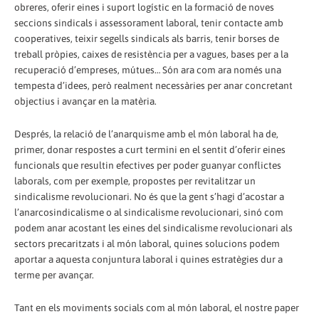
obreres, oferir eines i suport logístic en la formació de noves
seccions sindicals i assessorament laboral, tenir contacte amb
cooperatives, teixir segells sindicals als barris, tenir borses de
treball pròpies, caixes de resistència per a vagues, bases per a la
recuperació d’empreses, mútues… Són ara com ara només una
tempesta d’idees, però realment necessàries per anar concretant
objectius i avançar en la matèria.
Després, la relació de l’anarquisme amb el món laboral ha de,
primer, donar respostes a curt termini en el sentit d’oferir eines
funcionals que resultin efectives per poder guanyar conflictes
laborals, com per exemple, propostes per revitalitzar un
sindicalisme revolucionari. No és que la gent s’hagi d’acostar a
l’anarcosindicalisme o al sindicalisme revolucionari, sinó com
podem anar acostant les eines del sindicalisme revolucionari als
sectors precaritzats i al món laboral, quines solucions podem
aportar a aquesta conjuntura laboral i quines estratègies dur a
terme per avançar.
Tant en els moviments socials com al món laboral, el nostre paper