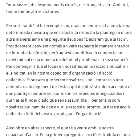
“mordasses”, de desnonaments exprés, d’estrangeria, etc. Amb tot,
tenim també altres victòries.
Per sort, també hi ha exemples on, quan un empresari anuncia una
determinada mesura que ens afecta, la resposta la plantegem d’una
altra manera: amb una pregunta del tipus “Deixarem que la faci?”.
Pràcticament canviem només un verb respecte la manera anterior
de formular la qüestió, però aquesta modificació comporta un
canvi radical en la manera de definir el problema i la seva solució.
Per començar, situa el focus en nosaltres, en la secció sindical, en
el sindicat, en la nostra capacitat d’organització i d’acció
col·lectiva. Esbossem que serem nosaltres, i no l’empresa o una
administració depenent de l’estat, qui decidirà si volem acceptar el
que planteja l’empresari, quins són els aspectes innegociables i
quin és el llindar d’allò que seria assumible. I, per tant, si som
nosaltres qui hem de construir la resposta, promou la nostra acció
col·lectiva fruit del nostre propi grau d’organització.
Això obre un altre aspecte, el que té a veure amb la nostra
capacitat d’acció. En la primera pregunta, l’acció es traduïa en una