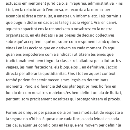
actuació eminentment jurídica o, si m’apureu, administrativa. Fins
i tot, en la relació amb l’empresa, es recorria a la norma, per
exemple el dret a consulta, a emetre un informe, etc. i als terminis
que puguin dictar en cada cas la legislació vigent. Ara, en canvi,
aquesta capacitat ens la reconeixem a nosaltres: en la nostra
organització, en els debats i a les preses de decisió col·lectives,
sobre què acceptem i què no, sobre com responem i amb quines
eines i en les accions que en derivem en cada moment. És aquí
quan ens empoderem com a sindicat i utilitzem les eines que
tradicionalment hem tingut la classe treballadora per a lluitar: les
vagues, les manifestacions, els bloquejos,… en definitiva, l’acció
directa per alterar la quotidianitat. Fins i tot en aquest context
també podem fer servir mecanismes legals en determinats
moments. Però, a diferència del cas plantejat primer, ho fem en
funció de com nosaltres mateixos/es hem definit un pla de lluita i,
per tant, som precisament nosaltres qui protagonitzem el procés.
Fórmules úniques per passar de la primera modalitat de resposta a
la segona no n’hi ha. Suposo que cada lloc, a cada feina i en cada
cas cal avaluar les condicions en les que ens movem per definir la