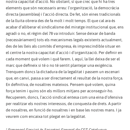
nostra capacitat d’acció. No obstant, sí que crec que hi ha tres
elements que són necessaris arreu: l’organització, la democràcia
directa (assemblea) i l’acció directa. De fet, són eines tradicionals
de la lluita obrera des de fa molt i molt temps. El que cal ara és
acabar d’alliberar el sindicalisme del miratge institucional que, ens
agradi o no, el règim del 78 va introduir. Sense deixar de banda
(necessàriament) tots els mecanismes legals existents actualment,
des de les lleis als comitès d’empresa, és imprescindible situar en
el centre la nostra capacitat d’acció i d’organització. Per definir en
cada moment què volem i què farem. I, aquí, la llei deixa de ser el
marc que defineix si té o no té sentit plantejar una exigència.
Trenquem doncs la dictadura de la legalitat i passem un escenari
que, en canvi, passa a ser directament el resultat de la nostra força.
En definitiva, de nosaltres mateixos. Pensem què volem, quina
força tenim i quins són els millors mitjans per aconseguir-ho.
Recuperem, doncs, l’acció sindical entesa com una eina d’ofensiva
per realitzar els nostres interessos, de conquesta de drets. A partir
de nosaltres, en funció de nosaltres i en base les nostres mans. I ja
veurem com encaixa tot plegat en la legalitat.
* Ermengol Gassiot és Secretari General de CGT Catalunya