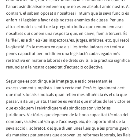
l’anarcosindicalisme entenem que no és en absolut amic nostre. Al
contrari, el sabem oposat a nosaltres i intuïm que la seva funció és
enfortir i legislar a favor dels nostres enemics de classe. Per una
altra, el mateix sentit de la pregunta indica que renunciem a ser
nosaltres qui donem una resposta que, en canvi, fiem a tercers. És
la “llei”, és a dir, els/les inspectors/es, jutges, àrbitres, etc. qui resol
la qüestió. En la mesura en que els i les treballadores no tenim a
penes capacitat per incidir en una legislació cada vegada més
restrictiva en matèria laboral i de drets civils, a la pràctica significa
renunciar a la nostra capacitat d’actuació col·lectiva.
Segur que es pot dir que la imatge que estic presentant és
excessivament simplista, i amb certa raó. Però és igualment cert
que molts locals sindicals quan reben més afluència és el dia que
passa visita un jurista. I també és veritat que moltes de les victòries
que expliquem i reivindiquem els sindicats són victòries
jurídiques. Victòries que depenen de la bona capacitat tècnica del
company/a advocat/da que l’aconsegueix, de l’oportunitat de la
seva acció i, sobretot, del que diuen unes lleis que les promulguen
els mateixos parlaments que aproven les reformes laborals, les lleis