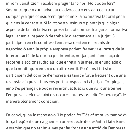
mirem, l’analitzem i acabem preguntant-nos “Ho poden fer?”.
Sovint truquem a un advocat o advocada o ens adrecem a un
company/a que considerem que coneix la normativa laboral per a
que ens la contestin. Si la resposta insinua o planteja que algun
aspecte de la iniciativa empresarial pot contradir alguna normativa
legal, anem a inspecció de treballo directament a un jutjat. Si
participem en els comitès d’empresa o estem en espais de
negociació amb la pròpia empresa podem fer servir el recurs de la
interpretació de la norma per intentar, mitjançant l’amenaça de
recórrer a accions judicials, que enretirin la mesura enunciada o
que la modifiquin en un o un altre sentit. Però fins i tot si no
participem del comitè d’empresa, és també força freqüent que una
resposta d’aquest tipus ens porti a inspecció i al jutjat. Tot plegat,
amb l’esperança de poder revertir l’actuació que vol dur a terme
l’empresa i defensar així els nostres interessos. I dic “esperança” de
manera plenament conscient.
En canvi, quan la resposta a “Ho poden fer?” és afirmativa, també és
força freqüent que caiguem en una espècie de desànim i fatalisme.
Assumim que no tenim eines per fer front a una acció de l’empresa