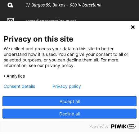
C/ Burgos 59, Baixos – 08014 Barcelona
spccc@
spcgtcatalunya.cat
935 120 481
Privacy on this site
We collect and process your data on this site to better
understand how it is used. You can give your consent to all or
@CGTCatalunya
selected purposes, or you can decline them all. For more
information, see our privacy policy.
cgtcatalunya
Analytics
CGTCatalunya
Consent details
Privacy policy
cgtcatalunya
Accept all
Decline all
Desenvolupat per
Powered by