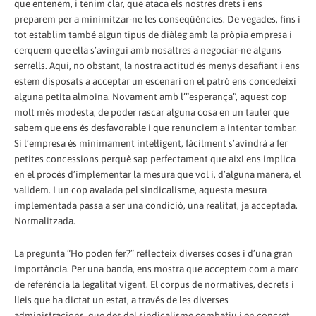
que entenem, i tenim clar, que ataca els nostres drets i ens
preparem per a minimitzar-ne les conseqüències. De vegades, fins i
tot establim també algun tipus de diàleg amb la pròpia empresa i
cerquem que ella s’avingui amb nosaltres a negociar-ne alguns
serrells. Aquí, no obstant, la nostra actitud és menys desafiant i ens
estem disposats a acceptar un escenari on el patró ens concedeixi
alguna petita almoina. Novament amb l’”esperança”, aquest cop
molt més modesta, de poder rascar alguna cosa en un tauler que
sabem que ens és desfavorable i que renunciem a intentar tombar.
Si l’empresa és mínimament intel·ligent, fàcilment s’avindrà a fer
petites concessions perquè sap perfectament que així ens implica
en el procés d’implementar la mesura que vol i, d’alguna manera, el
validem. I un cop avalada pel sindicalisme, aquesta mesura
implementada passa a ser una condició, una realitat, ja acceptada.
Normalitzada.
La pregunta “Ho poden fer?” reflecteix diverses coses i d’una gran
importància. Per una banda, ens mostra que acceptem com a marc
de referència la legalitat vigent. El corpus de normatives, decrets i
lleis que ha dictat un estat, a través de les diverses
administracions, que des del sindicalisme combatiu i en concret