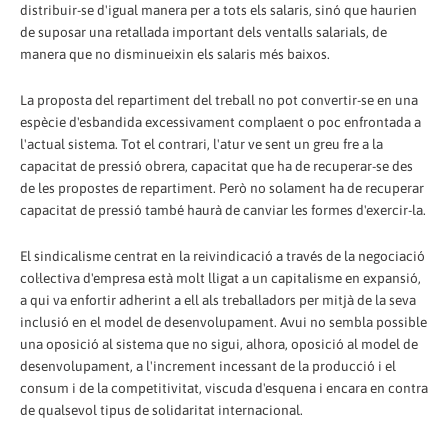
distribuir-se d'igual manera per a tots els salaris, sinó que haurien
de suposar una retallada important dels ventalls salarials, de
manera que no disminueixin els salaris més baixos.
La proposta del repartiment del treball no pot convertir-se en una
espècie d'esbandida excessivament complaent o poc enfrontada a
l'actual sistema. Tot el contrari, l'atur ve sent un greu fre a la
capacitat de pressió obrera, capacitat que ha de recuperar-se des
de les propostes de repartiment. Però no solament ha de recuperar
capacitat de pressió també haurà de canviar les formes d'exercir-la.
El sindicalisme centrat en la reivindicació a través de la negociació
col·lectiva d'empresa està molt lligat a un capitalisme en expansió,
a qui va enfortir adherint a ell als treballadors per mitjà de la seva
inclusió en el model de desenvolupament. Avui no sembla possible
una oposició al sistema que no sigui, alhora, oposició al model de
desenvolupament, a l'increment incessant de la producció i el
consum i de la competitivitat, viscuda d'esquena i encara en contra
de qualsevol tipus de solidaritat internacional.