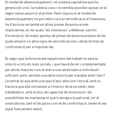
El model de desenvolupament i el sistema capitalista que ho
genera són una i la mateixa cosa i no sembla possible oposar-se al
segon sense oposició al primer. Però l'oposició al model de
desenvolupament no pot reduir-se a la reivindicació d'interessos,
ha d'ancorar-se també en altres preses de postura més
implicatives, en les quals “els interessos” a defensar canviïn
d'orientació, de major aposta, de preses de postura pròpies de les
quals emanin un altre tipus de reivindicacions i altres formes de
confrontació per a impulsar-les.
És segur que la fórmula del repartiment del treball no serà la
solució a tots els mals socials, i que haurà de ser complementada
per altres mesures com el dret a una renda bàsica individual i
suficient, però, existeix una altra solució per a acabar amb l'atur?
La veritat és que amb una taxa d'atur alta com l'actual, amb la
fractura que ella introdueix a l'interior de la societat i dels
treballadors, amb el plus de capacitat de dominació i de
possibilitats de manipulació que li atorga a la patronal, tot el
sindicalisme, tant el de pacte com el de confrontació, tenen el seu
espai francament reduït.