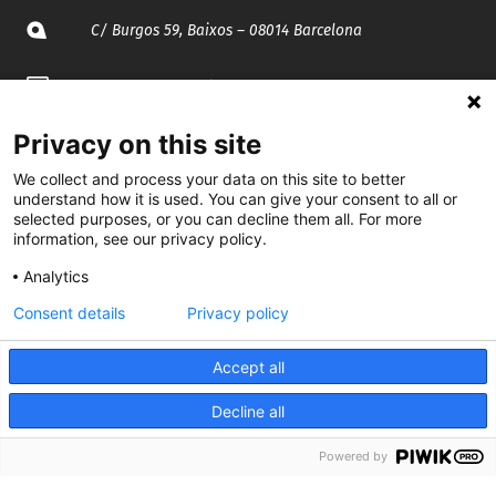
C/ Burgos 59, Baixos – 08014 Barcelona
spccc@
spcgtcatalunya.cat
935 120 481
Privacy on this site
We collect and process your data on this site to better
understand how it is used. You can give your consent to all or
@CGTCatalunya
selected purposes, or you can decline them all. For more
information, see our privacy policy.
cgtcatalunya
Analytics
CGTCatalunya
Consent details
Privacy policy
cgtcatalunya
Accept all
Decline all
Desenvolupat per
Powered by