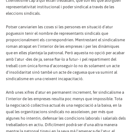
clientelisme cap a qui estan treballant, que són els que atorguen
representativitat institucional i poder sindical a través de les
eleccions sindicals.
Potser canviarien les coses si les persones en situació d'atur
poguessin tenir el nombre de representants sindicals que
proporcionalment els correspondrien. Mentrestant el sindicalisme
roman atrapat en l'interior de les empreses i per les dinàmiques
que en elles planteja la patronal. Però aquesta no opció per acabar
amb l'atur -des de ja, sense fiar-lo a futur- i pel repartiment del
treball com única forma d'aconseguir-lo no és solament un acte
d'insolidaritat sinó també un acte de ceguesa que va sumint al
sindicalisme en una creixent incapacitació.
Amb unes xifres d'atur en permanent increment, fer sindicalisme a
l'interior de les empreses resulta poc menys que impossible. Tota
la negociació col·lectiva actual és una negociació a la baixa, en la
qual les organitzacions sindicals no assoleixen, per més que
algunes ho intentin, defensar les condicions laborals i salarials dels
treballadors en actiu. Difícilment podrà ser d'una altra manera
mentre la patronal tingui en la seva mà l'amenaça de l'atur, el