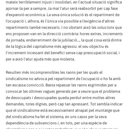
mateix terriblement injust i insolidari, en l'actual situació significa
ajornar-la per a sempre. Ja mai l'atur serà reabsorbit per cap fase
d'expansió econòmica. La seva única solució és el repartiment de
l'ocupació i, alhora, és l'única via possible a l'exigència d'altres
repartiments també necessaris. I no obstant això les solucions que
ens proposen van en la direcció contrària: hores extres, increments
de jornada, endarreriment de la jubilació…, la qual cosa està dintre
de la lògica del capitalisme més agressiu: el seu objectiu és
l'increment incessant del benefici sense cap preocupació social, i
per a això l'atur ajuda més que molesta.
Resulten més incomprensibles les raons per les quals el
sindicalisme no advoca pel repartiment de l'ocupació o ho fa amb
tan escassa convicció. Basta repassar les raons esgrimides per a
convocar les últimes vagues generals per a veure que el problema
de desocupats i desocupades queda perdut entre moltes altres
demandes, totes dignes, però cap tan apressant. Tot sembla indicar
que el sindicalisme està excessivament atrapat pel muntatge que
del sindicalisme ha fet el sistema, en uns casos per la seva
dependència de subvencions i, en tots, per una espècie de