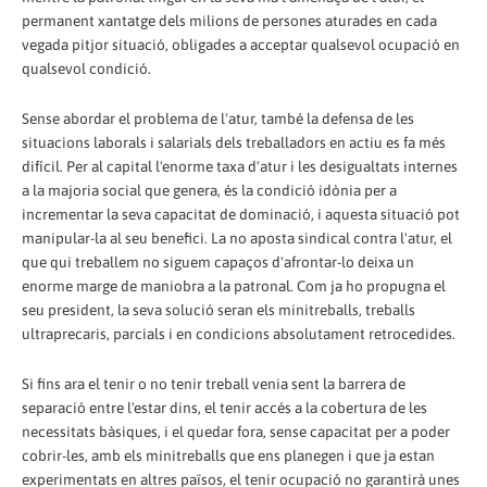
permanent xantatge dels milions de persones aturades en cada
vegada pitjor situació, obligades a acceptar qualsevol ocupació en
qualsevol condició.
Sense abordar el problema de l'atur, també la defensa de les
situacions laborals i salarials dels treballadors en actiu es fa més
difícil. Per al capital l'enorme taxa d'atur i les desigualtats internes
a la majoria social que genera, és la condició idònia per a
incrementar la seva capacitat de dominació, i aquesta situació pot
manipular-la al seu benefici. La no aposta sindical contra l'atur, el
que qui treballem no siguem capaços d'afrontar-lo deixa un
enorme marge de maniobra a la patronal. Com ja ho propugna el
seu president, la seva solució seran els minitreballs, treballs
ultraprecaris, parcials i en condicions absolutament retrocedides.
Si fins ara el tenir o no tenir treball venia sent la barrera de
separació entre l'estar dins, el tenir accés a la cobertura de les
necessitats bàsiques, i el quedar fora, sense capacitat per a poder
cobrir-les, amb els minitreballs que ens planegen i que ja estan
experimentats en altres països, el tenir ocupació no garantirà unes