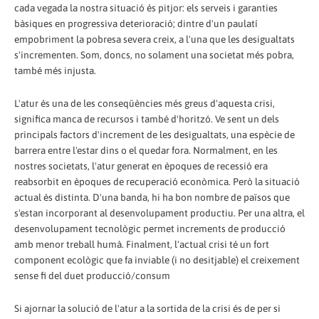
cada vegada la nostra situació és pitjor: els serveis i garanties
bàsiques en progressiva deterioració; dintre d'un paulatí
empobriment la pobresa severa creix, a l'una que les desigualtats
s'incrementen. Som, doncs, no solament una societat més pobra,
també més injusta.
L'atur és una de les conseqüències més greus d'aquesta crisi,
significa manca de recursos i també d'horitzó. Ve sent un dels
principals factors d'increment de les desigualtats, una espècie de
barrera entre l'estar dins o el quedar fora. Normalment, en les
nostres societats, l'atur generat en èpoques de recessió era
reabsorbit en èpoques de recuperació econòmica. Però la situació
actual és distinta. D'una banda, hi ha bon nombre de països que
s'estan incorporant al desenvolupament productiu. Per una altra, el
desenvolupament tecnològic permet increments de producció
amb menor treball humà. Finalment, l'actual crisi té un fort
component ecològic que fa inviable (i no desitjable) el creixement
sense fi del duet producció/consum
Si ajornar la solució de l'atur a la sortida de la crisi és de per si