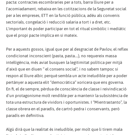
pacta: contractes escombraries per a tots, barra lliure per a
l'acomiadament, rebaixa en les cotitzacions de la Seguretat social
per a les empreses, ETT en la funció pública, adéu als convenis
sectorials, congelació i reducció salaria a tort i a dret, etc.
L'important és poder participar en tot el ritual simbòlic i mediàtic
que el propi pacte implica en si mateix.
Per a aquests gossos, igual que per al desgraciat de Pavlov, el reflex
condicionat inconscient (pasta, pasta….), no requereix massa
intel·ligència, més aviat busquen la legitimitat política per mitjà
d'això que en diuen “ el consens social”, i no sabem tampoc si
respon al lliure albir, perquè sembla un acte ineludible per a poder
pertànyer a aquesta elit “democràtica” xoricera que ens governa.
En fi, el de sempre, pèrdua de consciència de classe i reivindicació
d'un protagonisme molt rendible per a mantenir la subsistència de
tota una estructura de vividors i oportunistes. I “Mientrastanto”, la
classe obrera en el paradís, de cartró pedra i conservants, però
paradís en definitiva.
Algú dirà que la realitat és ineludible, per molt que li tirem mala