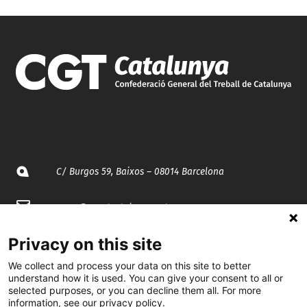
C/ Burgos 59, Baixos – 08014 Barcelona
spccc@
spcgtcatalunya.cat
935 120 481
Privacy on this site
We collect and process your data on this site to better
understand how it is used. You can give your consent to all or
@CGTCatalunya
selected purposes, or you can decline them all. For more
information, see our privacy policy.