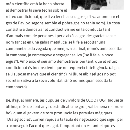
món científic amb la boca oberta
al demostrar la seva teoria sobre el
reflex condicionat, que li va fer ell al seu gos (se’l va anomenar el
gos de Pavlov, segons sembla el pobre gos no tenia nom). La cosa
consistia a demostrar el conductivisme en la conducta tant
d'animals com de persones i per a això, al gos desgraciat sense
nom tancat en una gàbia metàl·lica, se li feia escoltar una
campaneta cada vegada que menjava, al final, només amb escoltar
la campana, ja començava a segregar saliva (“se li feia la boca
aigua”). Amb això el seu amo demostrava, per tant, que el reflex
condicionat és inconscient, que no requereix intel·ligència (al gos
se li suposa menys que al científic), ni lliure albir (el gos no pot
secretar saliva a la seva voluntat, sinó només quan escolta la
campaneta).
Bé, d'igual manera, les cúpules de vividors de CCOO i UGT (aquesta
última, més de cent anys de sindicalisme groc, val la pena recordar-
ho), quan el govern de torn pronuncia les paraules màgiques
“Diàleg social”, corren ràpids a la taula de negociació que sigui, per
a aconseguir l'acord que sigui. L'important no és tant el que es