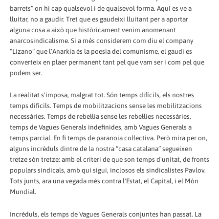
barrets” on hi cap qualsevol i de qualsevol forma. Aquí es ve a
lluitar, no a gaudir. Tret que es gaudeixi lluitant per a aportar
alguna cosa a això que històricament venim anomenant
anarcosindicalisme. Si a més considerem com diu el company
“Lizano” que l’Anarkia és la poesia del comunisme, el gaudi es
converteix en plaer permanent tant pel que vam ser i com pel que
podem ser.
La realitat s'imposa, malgrat tot. Són temps difícils, els nostres
temps difícils. Temps de mobilitzacions sense les mobilitzacions
necessàries. Temps de rebel·lia sense les rebel·lies necessàries,
temps de Vagues Generals indefinides, amb Vagues Generals a
temps parcial. En fi temps de paranoia col·lectiva. Però mira per on,
alguns incrèduls dintre de la nostra “casa catalana” segueixen
tretze són tretze: amb el criteri de que son temps d'unitat, de fronts
populars sindicals, amb qui sigui, inclosos els sindicalistes Pavlov.
Tots junts, ara una vegada més contra l'Estat, el Capital, i el Món
Mundial.
Incrèduls, els temps de Vagues Generals conjuntes han passat. La