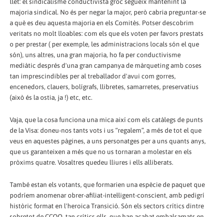
llet: el sindicalisme conductivista groc segueix mantenint la
majoria sindical. No és per negar la major, però cabria preguntar-se
a què es deu aquesta majoria en els Comitès. Potser descobrim
veritats no molt lloables: com els que els voten per favors prestats
o per prestar ( per exemple, les administracions locals són el que
són), uns altres, una gran majoria, ho fa per conductivisme
mediàtic després d'una gran campanya de màrqueting amb coses
tan imprescindibles per al treballador d'avui com gorres,
encenedors, clauers, bolígrafs, llibretes, samarretes, preservatius
(això és la ostia, ja !) etc, etc.
Vaja, que la cosa funciona una mica així com els catàlegs de punts
de la Visa: doneu-nos tants vots i us “regalem”, a més de tot el que
veus en aquestes pàgines, a uns personatges per a uns quants anys,
que us garanteixen a més que no us tornaran a molestar en els
pròxims quatre. Vosaltres quedeu lliures i ells alliberats.
També estan els votants, que formarien una espècie de paquet que
podríem anomenar obrer-afiliat-intel·ligent-conscient, amb pedigrí
històric format en l'heroica Transició. Són els sectors crítics dintre
sobretot de CCOO, tan crítics ells, que han acabat embalsamats en