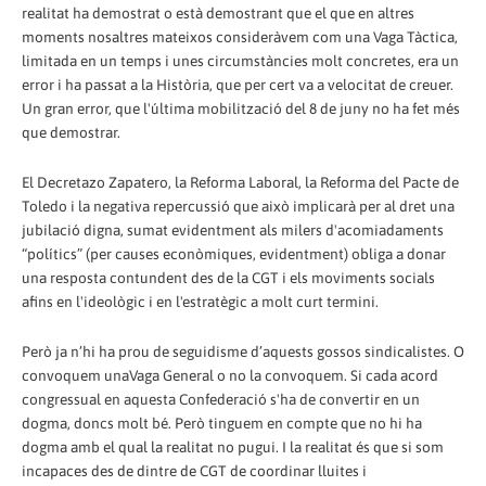
realitat ha demostrat o està demostrant que el que en altres
moments nosaltres mateixos consideràvem com una Vaga Tàctica,
limitada en un temps i unes circumstàncies molt concretes, era un
error i ha passat a la Història, que per cert va a velocitat de creuer.
Un gran error, que l'última mobilització del 8 de juny no ha fet més
que demostrar.
El Decretazo Zapatero, la Reforma Laboral, la Reforma del Pacte de
Toledo i la negativa repercussió que això implicarà per al dret una
jubilació digna, sumat evidentment als milers d'acomiadaments
“polítics” (per causes econòmiques, evidentment) obliga a donar
una resposta contundent des de la CGT i els moviments socials
afins en l'ideològic i en l'estratègic a molt curt termini.
Però ja n’hi ha prou de seguidisme d’aquests gossos sindicalistes. O
convoquem unaVaga General o no la convoquem. Si cada acord
congressual en aquesta Confederació s'ha de convertir en un
dogma, doncs molt bé. Però tinguem en compte que no hi ha
dogma amb el qual la realitat no pugui. I la realitat és que si som
incapaces des de dintre de CGT de coordinar lluites i