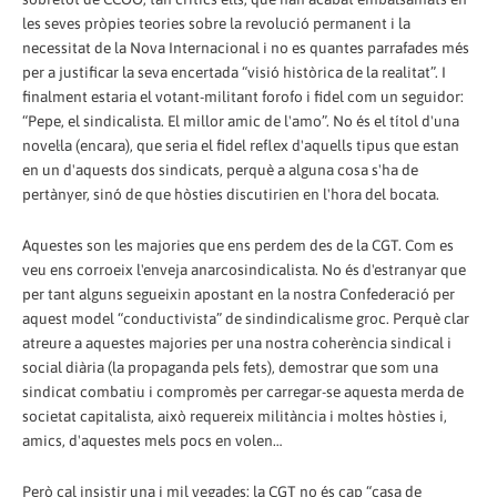
les seves pròpies teories sobre la revolució permanent i la
necessitat de la Nova Internacional i no es quantes parrafades més
per a justificar la seva encertada “visió històrica de la realitat”. I
finalment estaria el votant-militant forofo i fidel com un seguidor:
“Pepe, el sindicalista. El millor amic de l'amo”. No és el títol d'una
novel·la (encara), que seria el fidel reflex d'aquells tipus que estan
en un d'aquests dos sindicats, perquè a alguna cosa s'ha de
pertànyer, sinó de que hòsties discutirien en l'hora del bocata.
Aquestes son les majories que ens perdem des de la CGT. Com es
veu ens corroeix l'enveja anarcosindicalista. No és d'estranyar que
per tant alguns segueixin apostant en la nostra Confederació per
aquest model “conductivista” de sindindicalisme groc. Perquè clar
atreure a aquestes majories per una nostra coherència sindical i
social diària (la propaganda pels fets), demostrar que som una
sindicat combatiu i compromès per carregar-se aquesta merda de
societat capitalista, això requereix militància i moltes hòsties i,
amics, d'aquestes mels pocs en volen…
Però cal insistir una i mil vegades: la CGT no és cap “casa de