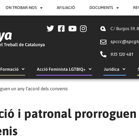
ON TROBAR-NOS
AFILIACIÓ
DOCUMENTS
RE
C/ Burgos 59, 
spccc@
spcgt
935 120 481
Formació
Acció Feminista LGTBIQ+
Jurídica
oguen un any l’acord dels convenis
ció i patronal prorroguen
enis