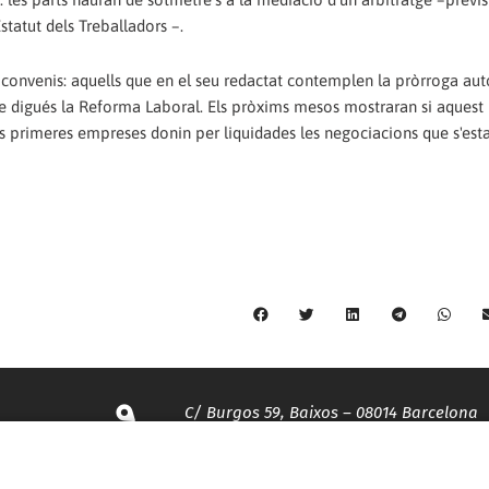
statut dels Treballadors –.
de convenis: aquells que en el seu redactat contemplen la pròrroga au
e digués la Reforma Laboral. Els pròxims mesos mostraran si aquest
s primeres empreses donin per liquidades les negociacions que s'est
C/ Burgos 59, Baixos – 08014 Barcelona
spccc@
spcgtcatalunya.cat