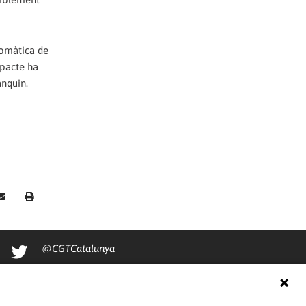
tomàtica de
 pacte ha
anquin.
@CGTCatalunya
cgtcatalunya
CGTCatalunya