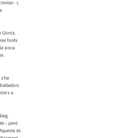
tivitat– i,
a
 Górriz,
res fonts
“la poca
es
 s'ha
eballadors.
tre's a
àleg.
té–, però
 Aquesta és
isiblement