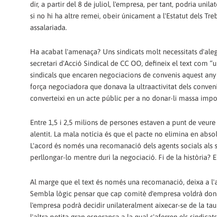
dir, a partir del 8 de juliol, l'empresa, per tant, podria unil
si no hi ha altre remei, obeir únicament a l'Estatut dels Tr
assalariada.
Ha acabat l'amenaça? Uns sindicats molt necessitats d'ale
secretari d'Acció Sindical de CC OO, defineix el text com “
sindicals que encaren negociacions de convenis aquest any 
força negociadora que donava la ultraactivitat dels convenis
converteixi en un acte públic per a no donar-li massa impor
Entre 1,5 i 2,5 milions de persones estaven a punt de veure 
alentit. La mala notícia és que el pacte no elimina en absolu
L'acord és només una recomanació dels agents socials als s
perllongar-lo mentre duri la negociació. Fi de la història? E
Al marge que el text és només una recomanació, deixa a l'ar
Sembla lògic pensar que cap comitè d'empresa voldrà donar
l'empresa podrà decidir unilateralment aixecar-se de la tau
l'altra petita gran esperança a la qual s'aferren els sindica