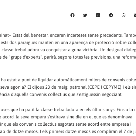
ominat– Estat del benestar, encaren incerteses sense precedents. Tamp
quests dos paraigües mantenien una aparença de protecció sobre col·l
classe treballadora va conquistar alguna victòria. Un desigual diàleg
e "grups d'experts‘’, parirà, segons totes les previsions, una reform
 ha estat a punt de liquidar automàticament milers de convenis col·le
 seva agonia? El dijous 23 de maig, patronal (CEPE I CEPYME) i els si
ncia d'aquells convenis col·lectius que s'estiguessin negociant.
ses que ha patit la classe treballadora en els últims anys. Fins a la
e acord, la seva empara s'estirava sine die en el que es denominava
ir que els convenis col·lectius esgotats sense acord entre empresa i
 cap de dotze mesos. I els primers dotze mesos es compliran el 7 de jul