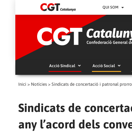
QUI SOM
Acció Sindical
Acció Social
Inici
>
Notícies
>
Sindicats de concertació i patronal prorr
Sindicats de concerta
any l’acord dels conv