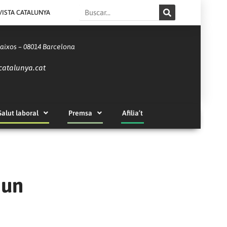
Search
VISTA CATALUNYA
Baixos – 08014 Barcelona
catalunya.cat
Salut laboral
Premsa
Afilia’t
 un