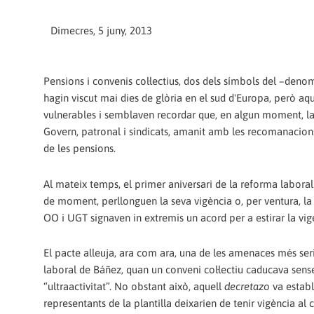
Dimecres, 5 juny, 2013
Pensions i convenis col·lectius, dos dels símbols del –den
hagin viscut mai dies de glòria en el sud d'Europa, però a
vulnerables i semblaven recordar que, en algun moment, la 
Govern, patronal i sindicats, amanit amb les recomanacions d
de les pensions.
Al mateix temps, el primer aniversari de la reforma laboral
de moment, perllonguen la seva vigència o, per ventura, la
OO i UGT signaven in extremis un acord per a estirar la vigè
El pacte alleuja, ara com ara, una de les amenaces més serio
laboral de Báñez, quan un conveni col·lectiu caducava sens
“ultraactivitat”. No obstant això, aquell
decretazo
va establ
representants de la plantilla deixarien de tenir vigència al