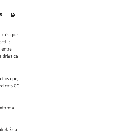
oc és que
ectius
 entre
a dràstica
ctius que,
ndicats CC
 reforma
iol. És a