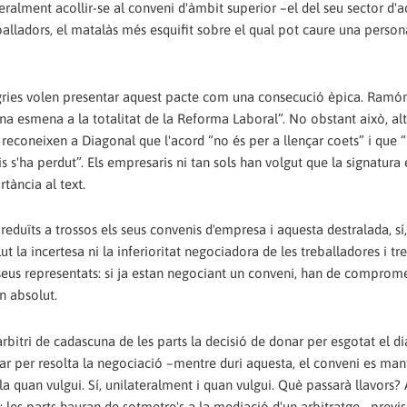
ateralment acollir-se al conveni d'àmbit superior –el del seu sector d'ac
eballadors, el matalàs més esquifit sobre el qual pot caure una person
gries volen presentar aquest pacte com una consecució èpica. Ramón
una esmena a la totalitat de la Reforma Laboral”. No obstant això, alt
reconeixen a Diagonal que l'acord “no és per a llençar coets” i que 
 s'ha perdut”. Els empresaris ni tan sols han volgut que la signatura 
tància al text.
reduïts a trossos els seus convenis d'empresa i aquesta destralada, sí,
t la incertesa ni la inferioritat negociadora de les treballadores i tr
eus representats: si ja estan negociant un conveni, han de comprome
n absolut.
bitri de cadascuna de les parts la decisió de donar per esgotat el di
 per resolta la negociació –mentre duri aquesta, el conveni es man
la quan vulgui. Sí, unilateralment i quan vulgui. Què passarà llavors?
ts: les parts hauran de sotmetre's a la mediació d'un arbitratge –prev