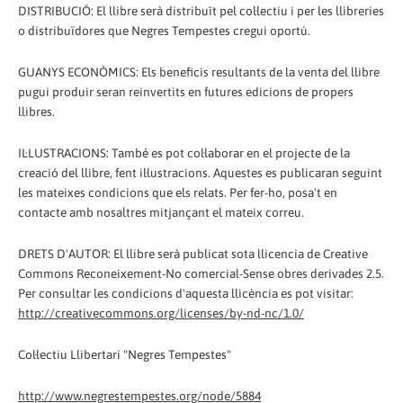
DISTRIBUCIÓ: El llibre serà distribuït pel col·lectiu i per les llibreries
o distribuïdores que Negres Tempestes cregui oportú.
GUANYS ECONÒMICS: Els beneficis resultants de la venta del llibre
pugui produir seran reinvertits en futures edicions de propers
llibres.
IL·LUSTRACIONS: També es pot col·laborar en el projecte de la
creació del llibre, fent il·lustracions. Aquestes es publicaran seguint
les mateixes condicions que els relats. Per fer-ho, posa't en
contacte amb nosaltres mitjançant el mateix correu.
DRETS D'AUTOR: El llibre serà publicat sota llicencia de Creative
Commons Reconeixement-No comercial-Sense obres derivades 2.5.
Per consultar les condicions d'aquesta llicència es pot visitar:
http://creativecommons.org/licenses/by-nd-nc/1.0/
Col·lectiu Llibertari "Negres Tempestes"
http://www.negrestempestes.org/node/5884