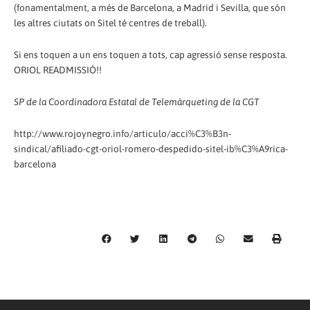
(fonamentalment, a més de Barcelona, a Madrid i Sevilla, que són
les altres ciutats on Sitel té centres de treball).
Si ens toquen a un ens toquen a tots, cap agressió sense resposta.
ORIOL READMISSIÓ!!
SP de la Coordinadora Estatal de Telemàrqueting de la CGT
http://www.rojoynegro.info/articulo/acci%C3%B3n-
sindical/afiliado-cgt-oriol-romero-despedido-sitel-ib%C3%A9rica-
barcelona