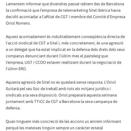
Lamentem informar que divendres passat rebiem des de Barcelona
la confirmació que l'empresa de telemarketing Sitel Ibèrica havia
decidit acomiadar a l'afiliat de CGT i membre del Comitè d'Empresa
Oriol Romero.
Aquest acomiadament és indubtablement conseqüència directa de
l'acció sindical de CGT a Sitel i, més concretament, és una agressió
a un delegat que ha estat implicat en la defensa dels drets dels seus
companys denunciant durant l'últim mes el pasteleig que
l'empresa, UGT i CCOO estaven realitzant durant la negociació de
l'últim ERO.
Aquesta agressió de Sitel no es quedarà sense resposta. L'Oriol
lluitarà pel seu lloc de treball amb tots els mitjans jurídics i
sindicals a la seva disposició. Oriol prepararà aquesta setmana
juntament amb TTiCC de CGT a Barcelona la seva campanya de
defensa.
Quan tinguem més concreció de les accions us anirem informant
perquè les mateixes tinguin sempre un caràcter estatal