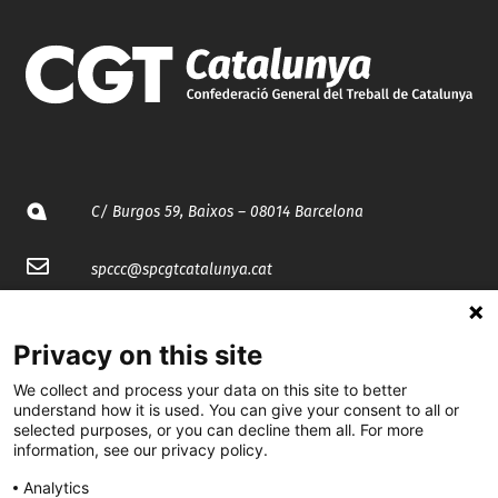
C/ Burgos 59, Baixos – 08014 Barcelona
spccc@
spcgtcatalunya.cat
935 120 481
Privacy on this site
@CGTCatalunya
We collect and process your data on this site to better
understand how it is used. You can give your consent to all or
selected purposes, or you can decline them all. For more
cgtcatalunya
information, see our privacy policy.
CGTCatalunya
Analytics