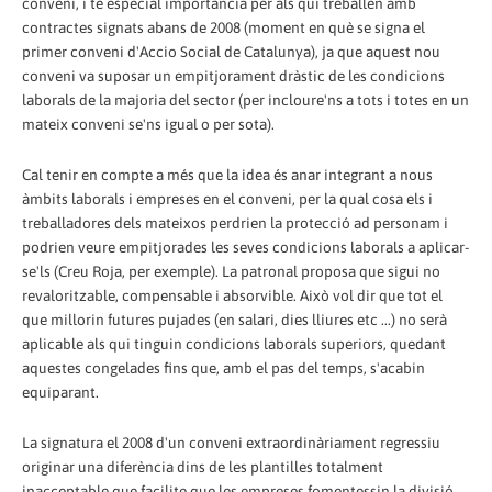
conveni, i té especial importància per als qui treballen amb
contractes signats abans de 2008 (moment en què se signa el
primer conveni d'Accio Social de Catalunya), ja que aquest nou
conveni va suposar un empitjorament dràstic de les condicions
laborals de la majoria del sector (per incloure'ns a tots i totes en un
mateix conveni se'ns igual o per sota).
Cal tenir en compte a més que la idea és anar integrant a nous
àmbits laborals i empreses en el conveni, per la qual cosa els i
treballadores dels mateixos perdrien la protecció ad personam i
podrien veure empitjorades les seves condicions laborals a aplicar-
se'ls (Creu Roja, per exemple). La patronal proposa que sigui no
revaloritzable, compensable i absorvible. Això vol dir que tot el
que millorin futures pujades (en salari, dies lliures etc ...) no serà
aplicable als qui tinguin condicions laborals superiors, quedant
aquestes congelades fins que, amb el pas del temps, s'acabin
equiparant.
La signatura el 2008 d'un conveni extraordinàriament regressiu
originar una diferència dins de les plantilles totalment
inacceptable que facilite que les empreses fomentessin la divisió