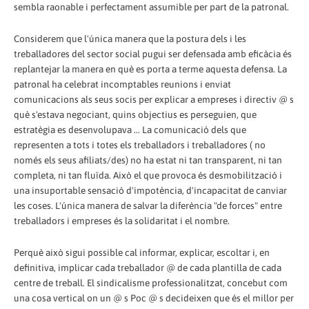
sembla raonable i perfectament assumible per part de la patronal.
Considerem que l'única manera que la postura dels i les
treballadores del sector social pugui ser defensada amb eficàcia és
replantejar la manera en què es porta a terme aquesta defensa. La
patronal ha celebrat incomptables reunions i enviat
comunicacions als seus socis per explicar a empreses i directiv @ s
què s'estava negociant, quins objectius es perseguien, que
estratègia es desenvolupava ... La comunicació dels que
representen a tots i totes els treballadors i treballadores ( no
només els seus afiliats/des) no ha estat ni tan transparent, ni tan
completa, ni tan fluïda. Això el que provoca és desmobilització i
una insuportable sensació d'impotència, d'incapacitat de canviar
les coses. L'única manera de salvar la diferència "de forces" entre
treballadors i empreses és la solidaritat i el nombre.
Perquè això sigui possible cal informar, explicar, escoltar i, en
definitiva, implicar cada treballador @ de cada plantilla de cada
centre de treball. El sindicalisme professionalitzat, concebut com
una cosa vertical on un @ s Poc @ s decideixen que és el millor per