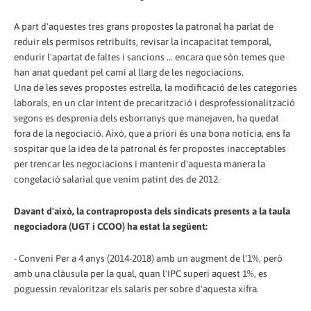
A part d'aquestes tres grans propostes la patronal ha parlat de
reduir els permisos retribuïts, revisar la incapacitat temporal,
endurir l'apartat de faltes i sancions ... encara que són temes que
han anat quedant pel camí al llarg de les negociacions.
Una de les seves propostes estrella, la modificació de les categories
laborals, en un clar intent de precarització i desprofessionalització
segons es desprenia dels esborranys que manejaven, ha quedat
fora de la negociació. Això, que a priori és una bona notícia, ens fa
sospitar que la idea de la patronal és fer propostes inacceptables
per trencar les negociacions i mantenir d'aquesta manera la
congelació salarial que venim patint des de 2012.
Davant d'això, la contraproposta dels sindicats presents a la taula
negociadora (UGT i CCOO) ha estat la següent:
- Conveni Per a 4 anys (2014-2018) amb un augment de l'1%, però
amb una clàusula per la qual, quan l'IPC superi aquest 1%, es
poguessin revaloritzar els salaris per sobre d'aquesta xifra.