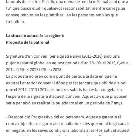
laborals del sector. És a dir, una mena de "em fa més mal a mi que a
tu" que busca eludir qualsevol responsabilitat mentre carrega les
conseqüències en les plantilles i en les persones amb les que
treballem.
La situació actual és la següent:
Proposta de la patronal
Signatura d'un conveni per a quatre anys (2015-2018) amb una
pujada salarial global en aquest període d'un 1%: 0% el 2015, 0,4% el
2014, 0,6% el 2017 i 0% en 2018.
La proposta no pren com a punt de partida la data en què ha
expirat l'anterior conveni i dóna per fet (encara que oblida dir-ho)
que el 2012, 2013 i 2014 els nostres salaris han estat congelats a
l'espera de la signatura d'aquest conveni. Aquest 1% que proposen
seria per això en realitat la pujada total en un període de 7 anys.
- Desaparició Progressiva del ad personam. Aquesta garantia té
com a objectiu assegurar als treballadors i les que no hi hagi canvis
en negatiu en les seves condicions laborals al ser-los aplicat aquest