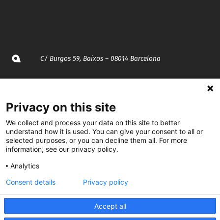
C/ Burgos 59, Baixos – 08014 Barcelona
spccc@
spcgtcatalunya.cat
Privacy on this site
935 120 481
We collect and process your data on this site to better
understand how it is used. You can give your consent to all or
@CGTCatalunya
selected purposes, or you can decline them all. For more
information, see our privacy policy.
cgtcatalunya
Analytics
CGTCatalunya
Consent details
Privacy policy
cgtcatalunya
Accept all