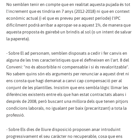
No semblen tenir en compte que en realitat aquesta pujada és tot
l'increment que es tindria en 7 anys (2012-2018) ni que en context
econòmic actual (i el que es preveu per aquest període) l'IPC
difícilment podrà arribar a apropar-se a aquest 1%, de manera que
aquesta proposta és gairebé un brindis al sol (o un intent de salvar
la papereta).
- Sobre El ad personam, semblen disposats a cedir i fer canvis en
alguna de les tres característiques que el defineixen en l'art. 8 del
Conveni: "no és absorbible ni compensable i si és revaloritzable".
No sabem quins són els arguments per renunciar a aquest dret ni
ens consta que hagi demanat a canvi cap compensació per al
conjunt de les plantilles. Insistim que ens sembla lògic llimar les
diferències existents entre els que han estat contractats abans i
després de 2008, però buscant una millora dels que tenen pitjors
condicions laborals, no igualant per baix (precaritzant) a tota la
professió.
- Sobre Els dies de lliure disposició proposen anar introduint
progressivament el seu caràcter no recuperable, cosa que ens