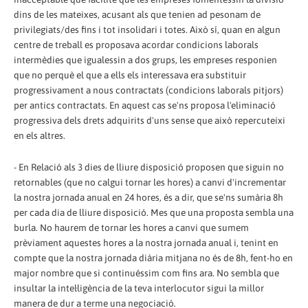
dins de les mateixes, acusant als que tenien ad pesonam de
privilegiats/des fins i tot insolidari i totes. Això sí, quan en algun
centre de treball es proposava acordar condicions laborals
intermèdies que igualessin a dos grups, les empreses responien
que no perquè el que a ells els interessava era substituir
progressivament a nous contractats (condicions laborals pitjors)
per antics contractats. En aquest cas se'ns proposa l'eliminació
progressiva dels drets adquirits d'uns sense que això repercuteixi
en els altres.
- En Relació als 3 dies de lliure disposició proposen que siguin no
retornables (que no calgui tornar les hores) a canvi d'incrementar
la nostra jornada anual en 24 hores, és a dir, que se'ns sumària 8h
per cada dia de lliure disposició. Mes que una proposta sembla una
burla. No haurem de tornar les hores a canvi que sumem
prèviament aquestes hores a la nostra jornada anual i, tenint en
compte que la nostra jornada diària mitjana no és de 8h, fent-ho en
major nombre que si continuéssim com fins ara. No sembla que
insultar la intel·ligència de la teva interlocutor sigui la millor
manera de dur a terme una negociació.