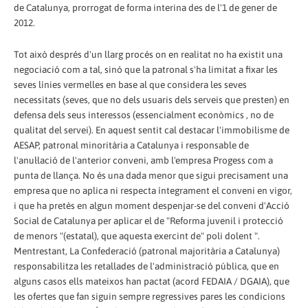
de Catalunya, prorrogat de forma interina des de l'1 de gener de
2012.
Tot això després d'un llarg procés on en realitat no ha existit una
negociació com a tal, sinó que la patronal s'ha limitat a fixar les
seves línies vermelles en base al que considera les seves
necessitats (seves, que no dels usuaris dels serveis que presten) en
defensa dels seus interessos (essencialment econòmics , no de
qualitat del servei). En aquest sentit cal destacar l'immobilisme de
AESAP, patronal minoritària a Catalunya i responsable de
l'anul·lació de l'anterior conveni, amb l'empresa Progess com a
punta de llança. No és una dada menor que sigui precisament una
empresa que no aplica ni respecta íntegrament el conveni en vigor,
i que ha pretès en algun moment despenjar-se del conveni d'Acció
Social de Catalunya per aplicar el de "Reforma juvenil i protecció
de menors "(estatal), que aquesta exercint de" poli dolent ".
Mentrestant, La Confederació (patronal majoritària a Catalunya)
responsabilitza les retallades de l'administració pública, que en
alguns casos ells mateixos han pactat (acord FEDAIA / DGAIA), que
les ofertes que fan siguin sempre regressives pares les condicions