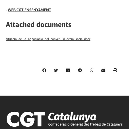
-
WEB CGT ENSENYAMENT
Attached documents
situacio_de_la_negociacio_del_conveni_d_accio_social.docx