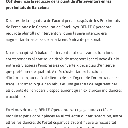
CGT denuncia la reducció de la plantilla d'Interventors en les
proximitats de Barcelona
Després de la signatura de l'acord per al traspàs de les Proximitats
de Barcelona a la Generalitat de Catalunya, RENFE-Operadora
reduïx la plantilla d'Interventors, quan la seva intenció era
augmentar-la, a causa de la falta endèmica de personal.
No és una qüestió baladí: l'interventor al realitzar les funcions
corresponents al control de títols de transport i ser el nexe d'unió
entre els viatgers i l'empresa es converteix peça clau d'un servei
que pretén ser de qualitat. A més d'ostentar les funcions
d'informació, atenció al client o de ser l'Agent de l'Autoritat en els
trens, la formació que han rebut és una garantia de seguretat per
als clients del ferrocarril, especialment quan existeixen incidències
o accidents.
En el mes de març, RENFE-Operadora va engegar una acció de
mobilitat per a cobrir places en el col·lectiu d'Interventors on, entre
altres residències de l'estat espanyol, s'identificava la necessitat