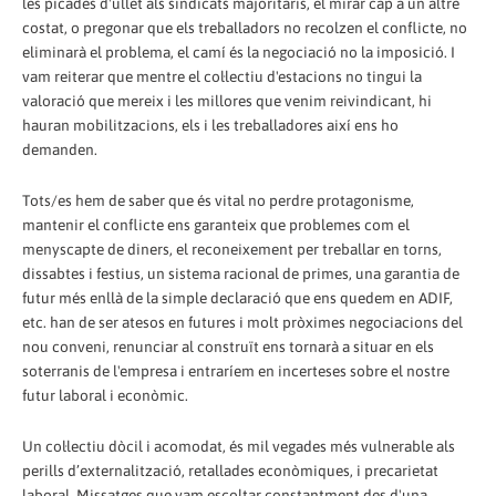
les picades d'ullet als sindicats majoritaris, el mirar cap a un altre
costat, o pregonar que els treballadors no recolzen el conflicte, no
eliminarà el problema, el camí és la negociació no la imposició. I
vam reiterar que mentre el col·lectiu d'estacions no tingui la
valoració que mereix i les millores que venim reivindicant, hi
hauran mobilitzacions, els i les treballadores així ens ho
demanden.
Tots/es hem de saber que és vital no perdre protagonisme,
mantenir el conflicte ens garanteix que problemes com el
menyscapte de diners, el reconeixement per treballar en torns,
dissabtes i festius, un sistema racional de primes, una garantia de
futur més enllà de la simple declaració que ens quedem en ADIF,
etc. han de ser atesos en futures i molt pròximes negociacions del
nou conveni, renunciar al construït ens tornarà a situar en els
soterranis de l'empresa i entraríem en incerteses sobre el nostre
futur laboral i econòmic.
Un col·lectiu dòcil i acomodat, és mil vegades més vulnerable als
perills d’externalització, retallades econòmiques, i precarietat
laboral. Missatges que vam escoltar constantment des d'una