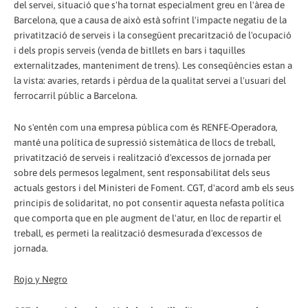
del servei, situació que s'ha tornat especialment greu en l'àrea de
Barcelona, que a causa de això està sofrint l'impacte negatiu de la
privatització de serveis i la consegüent precarització de l'ocupació
i dels propis serveis (venda de bitllets en bars i taquilles
externalitzades, manteniment de trens). Les conseqüències estan a
la vista: avaries, retards i pèrdua de la qualitat servei a l'usuari del
ferrocarril públic a Barcelona.
No s'entén com una empresa pública com és RENFE-Operadora,
manté una política de supressió sistemàtica de llocs de treball,
privatització de serveis i realització d'excessos de jornada per
sobre dels permesos legalment, sent responsabilitat dels seus
actuals gestors i del Ministeri de Foment. CGT, d'acord amb els seus
principis de solidaritat, no pot consentir aquesta nefasta política
que comporta que en ple augment de l'atur, en lloc de repartir el
treball, es permeti la realització desmesurada d'excessos de
jornada.
Rojo y Negro