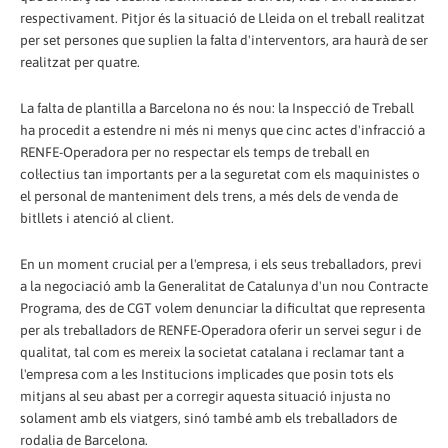
respectivament. Pitjor és la situació de Lleida on el treball realitzat
per set persones que suplien la falta d'interventors, ara haurà de ser
realitzat per quatre.
La falta de plantilla a Barcelona no és nou: la Inspecció de Treball
ha procedit a estendre ni més ni menys que cinc actes d'infracció a
RENFE-Operadora per no respectar els temps de treball en
col·lectius tan importants per a la seguretat com els maquinistes o
el personal de manteniment dels trens, a més dels de venda de
bitllets i atenció al client.
En un moment crucial per a l'empresa, i els seus treballadors, previ
a la negociació amb la Generalitat de Catalunya d'un nou Contracte
Programa, des de CGT volem denunciar la dificultat que representa
per als treballadors de RENFE-Operadora oferir un servei segur i de
qualitat, tal com es mereix la societat catalana i reclamar tant a
l'empresa com a les Institucions implicades que posin tots els
mitjans al seu abast per a corregir aquesta situació injusta no
solament amb els viatgers, sinó també amb els treballadors de
rodalia de Barcelona.