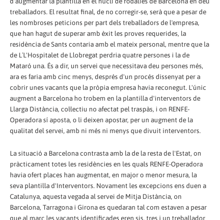
d'augmentar la plantilla en el nucli de rodalies de Barcelona en deu
treballadors. El resultat final, de no corregir-se, serà que a pesar de
les nombroses peticions per part dels treballadors de l'empresa,
que han hagut de superar amb èxit les proves requerides, la
residència de Sants contaria amb el mateix personal, mentre que la
de L´L'Hospitalet de Llobregat perdria quatre persones i la de
Mataró una. És a dir, un servei que necessitava deu persones més,
ara es faria amb cinc menys, després d'un procés dissenyat per a
cobrir unes vacants que la pròpia empresa havia reconegut. L'únic
augment a Barcelona ho trobem en la plantilla d'interventors de
Llarga Distància, col·lectiu no afectat pel traspàs, i on RENFE-
Operadora sí aposta, o li deixen apostar, per un augment de la
qualitat del servei, amb ni més ni menys que divuit interventors.
La situació a Barcelona contrasta amb la de la resta de l'Estat, on
pràcticament totes les residències en les quals RENFE-Operadora
havia ofert places han augmentat, en major o menor mesura, la
seva plantilla d'Interventors. Novament les excepcions ens duen a
Catalunya, aquesta vegada al servei de Mitja Distància, on
Barcelona, Tarragona i Girona es quedaran tal com estaven a pesar
que al març les vacants identificades eren sis, tres i un treballador