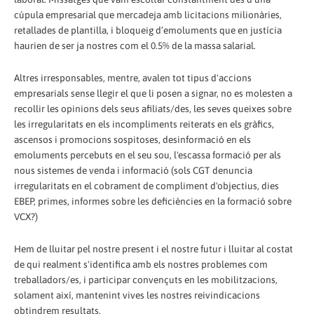
cúpula empresarial que mercadeja amb licitacions milionàries,
retallades de plantilla, i bloqueig d’emoluments que en justícia
haurien de ser ja nostres com el 0.5% de la massa salarial.
Altres irresponsables, mentre, avalen tot tipus d'accions
empresarials sense llegir el que li posen a signar, no es molesten a
recollir les opinions dels seus afiliats/des, les seves queixes sobre
les irregularitats en els incompliments reiterats en els gràfics,
ascensos i promocions sospitoses, desinformació en els
emoluments percebuts en el seu sou, l'escassa formació per als
nous sistemes de venda i informació (sols CGT denuncia
irregularitats en el cobrament de compliment d'objectius, dies
EBEP, primes, informes sobre les deficiències en la formació sobre
VCX?)
Hem de lluitar pel nostre present i el nostre futur i lluitar al costat
de qui realment s'identifica amb els nostres problemes com
treballadors/es, i participar convençuts en les mobilitzacions,
solament així, mantenint vives les nostres reivindicacions
obtindrem resultats.