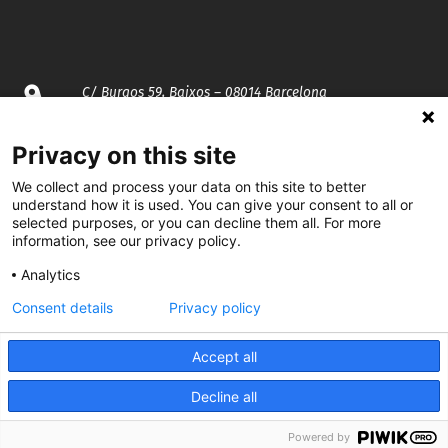
C/ Burgos 59, Baixos – 08014 Barcelona
spccc@
spcgtcatalunya.cat
Privacy on this site
We collect and process your data on this site to better
935 120 481
understand how it is used. You can give your consent to all or
selected purposes, or you can decline them all. For more
information, see our privacy policy.
@CGTCatalunya
Analytics
cgtcatalunya
Consent details
Privacy policy
CGTCatalunya
Accept all
cgtcatalunya
Decline all
Powered by