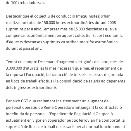
de 100 treballadors/as.
Destacar que el col·lectiu de conducció (maquinistes) s'han
realitzat un total de 158.000 hores extraordinàries durant 2008,
suprimint per a això l'empresa més de 15.000 descansos que va
compensar econòmicament en aquest col·lectiu. El cost econòmic
d'aquests descansos suprimits va arribar una xifra astronòmica
durant el passat any.
Tenint en compte l'escenari d'augment vertiginós de l'atur, més de
3.000.000 d'aturats, es fa més necessari que mai, el repartiment de
la riquesa i l'ocupació, la traducció de tots els excessos de jornada
en llocs de treball efectius i la consolidació de salaris no depenents
dels ingressos extraordinaris.
Per això CGT duu reclamant insistentment un augment del
personal operatiu de Renfe-Operadora mitjançant la contractació
indefinida de personal. L'Expedient de Regulació d'Ocupació
actualment en vigor en l'operador públic ferroviari ha comportat la
supressió de llocs de treball necessaris per al normal funcionament