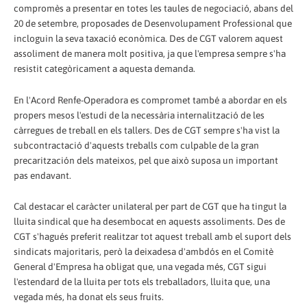
compromès a presentar en totes les taules de negociació, abans del
20 de setembre, proposades de Desenvolupament Professional que
incloguin la seva taxació econòmica. Des de CGT valorem aquest
assoliment de manera molt positiva, ja que l'empresa sempre s'ha
resistit categòricament a aquesta demanda.
En l'Acord Renfe-Operadora es compromet també a abordar en els
propers mesos l'estudi de la necessària internalització de les
càrregues de treball en els tallers. Des de CGT sempre s'ha vist la
subcontractació d'aquests treballs com culpable de la gran
precaritzación dels mateixos, pel que això suposa un important
pas endavant.
Cal destacar el caràcter unilateral per part de CGT que ha tingut la
lluita sindical que ha desembocat en aquests assoliments. Des de
CGT s'hagués preferit realitzar tot aquest treball amb el suport dels
sindicats majoritaris, però la deixadesa d'ambdós en el Comitè
General d'Empresa ha obligat que, una vegada més, CGT sigui
l'estendard de la lluita per tots els treballadors, lluita que, una
vegada més, ha donat els seus fruits.