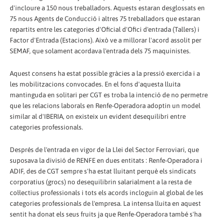
d'incloure a 150 nous treballadors. Aquests estaran desglossats en
75 nous Agents de Conducció i altres 75 treballadors que estaran
repartits entre les categories d'Oficial d'Ofici d'entrada (Tallers) i
Factor d'Entrada (Estacions). Això ve a millorar l'acord assolit per
SEMAF, que solament acordava l'entrada dels 75 maquinistes.
Aquest consens ha estat possible gràcies a la pressió exercida i a
les mobilitzacions convocades. En el fons d'aquesta lluita
mantinguda en solitari per CGT es troba la intenció de no permetre
que les relacions laborals en Renfe-Operadora adoptin un model
similar al d'IBERIA, on existeix un evident desequilibri entre
categories professionals.
Després de l'entrada en vigor de la Llei del Sector Ferroviari, que
suposava la divisió de RENFE en dues entitats : Renfe-Operadora i
ADIF, des de CGT sempre s'ha estat lluitant perquè els sindicats
corporatius (grocs) no desequilibrin salarialment a la resta de
col·lectius professionals i tots els acords incloguin al global de les
categories professionals de l'empresa. La intensa lluita en aquest
sentit ha donat els seus fruits ja que Renfe-Operadora també s'ha