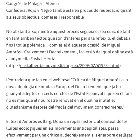
Congrés de Màlaga, l'Ateneu
Confederal Rojo y Negro també està en procés de reubicació quant
als seus objectius, comeses i responsable.
No obstant això, mentre aquest procés segueix el seu curs, de tant
en tant arriben textos que són d'interès per a la reflexió, el debat, i
fins i tot la polèmica.... com és el d'aquesta ocasió, de Miguel
Amorós: "Creixement i Decreixement", la versió del qual online està
a Indymedia Euskal Herria
(http://
euskalherria.indymedia.org/eu/2009/07/61923.shtml
).
L'entradeta que fan en el web resa: "Crítica de Miquel Amorós a la
nova ideologia de moda a Europa, el Decreixement, que ja ha
guanyat adeptes en certs cercles de l'Estat Espanyol i que en el fons
no és més que el nou rostre renovat en el qual ha mutat el
ciutadanisme després del fracàs del moviment contracimeres."
El text d'Amorós és llarg. Dóna un repàs històric al context de les
lluites ecològiques en els moviments anticapitalistes, passa
efectivament per una crítica al decreixement si s'enarbora deslligat