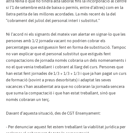
altra feina o que no tindrà alta laboral fins la incorporació al centre
si l’1 de setembre està de baixa o permís, entre d’altres) com en la
lletra petita de les millores acordades. La més recent és la del
“cobrament del juliol del personal interí i substitut.”
Ni l’acord ni els signants del mateix van alertar en signar-lo que les
persones amb 1/2 jornada vacant no podrien cobrar els
percentatges que estiguessin fent en forma de substitució. Tampoc
no van explicar que el personal substitut que estigués fent
compactacions de jornada només cobraria un dels nomenaments i
no el que venia treballant i cobrant al llarg del curs. Persones que
han estat fent jornades de 1/3 + 1/3 + 1/3 i que ja han pagat un curs
de formació (sovint a preus desorbitats) i adaptat les seves
vacances s’han assabentat ara que no cobraran la jornada sencera
que suma la compactació i que han estat treballant, sinó que
només cobraran un terç.
Davant d’aquesta situació, des de CGT Ensenyament:
- Per denunciar aquest fet estem treballant la viabilitat jurídica per