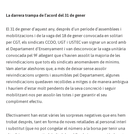
La darrera trampa de l’acord del 31 de gener
El 31 de gener d’aquest any, després d’un període d’assemblees i
mobilitzacions i de la vaga del 18 de gener convocada en solitari
per CGT, els sindicats CCOO, UGT i USTEC van signar un acord amb
el Departament d’Ensenyament i van desconvocar la vaga unitària
convocada pel 9F al·legant que s’havien assolit la majoria de les
reivindicacions que tots els sindicats anomenàvem de mínims.
Vam alertar aleshores que, a més de deixar sense assolir
reivindicacions urgents i assumibles pel Departament, algunes
reivindicacions quedaven recollides a mitges o de manera ambigua
i hauríem d’estar molt pendents de la seva concreció i seguir
mobilitzant-nos per assolir-les totes i per garantir el seu
compliment efectiu.
Efectivament han estat vàries les sorpreses negatives que ens hem
trobat després, tant en forma de noves retallades al personal interí
i substitut (que no pot congelar el número a la borsa per tenir una