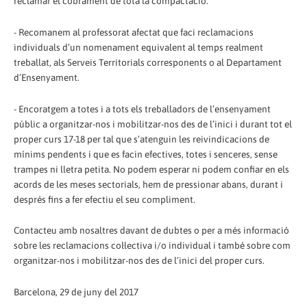
reclamar el cobrament de tota la compactació.
- Recomanem al professorat afectat que faci reclamacions
individuals d’un nomenament equivalent al temps realment
treballat, als Serveis Territorials corresponents o al Departament
d’Ensenyament.
- Encoratgem a totes i a tots els treballadors de l’ensenyament
públic a organitzar-nos i mobilitzar-nos des de l’inici i durant tot el
proper curs 17-18 per tal que s’atenguin les reivindicacions de
mínims pendents i que es facin efectives, totes i senceres, sense
trampes ni lletra petita. No podem esperar ni podem confiar en els
acords de les meses sectorials, hem de pressionar abans, durant i
després fins a fer efectiu el seu compliment.
Contacteu amb nosaltres davant de dubtes o per a més informació
sobre les reclamacions col·lectiva i/o individual i també sobre com
organitzar-nos i mobilitzar-nos des de l’inici del proper curs.
Barcelona, 29 de juny del 2017