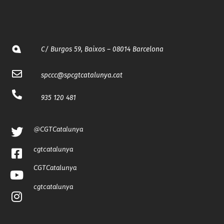
C/ Burgos 59, Baixos – 08014 Barcelona
spccc@
spcgtcatalunya.cat
935 120 481
@CGTCatalunya
cgtcatalunya
CGTCatalunya
cgtcatalunya