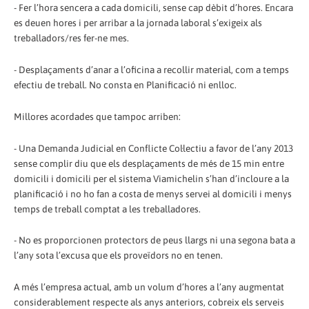
- Fer l’hora sencera a cada domicili, sense cap dèbit d’hores. Encara
es deuen hores i per arribar a la jornada laboral s’exigeix als
treballadors/res fer-ne mes.
- Desplaçaments d’anar a l’oficina a recollir material, com a temps
efectiu de treball. No consta en Planificació ni enlloc.
Millores acordades que tampoc arriben:
- Una Demanda Judicial en Conflicte Col·lectiu a favor de l’any 2013
sense complir diu que els desplaçaments de més de 15 min entre
domicili i domicili per el sistema Viamichelin s’han d’incloure a la
planificació i no ho fan a costa de menys servei al domicili i menys
temps de treball comptat a les treballadores.
- No es proporcionen protectors de peus llargs ni una segona bata a
l’any sota l’excusa que els proveïdors no en tenen.
A més l’empresa actual, amb un volum d’hores a l’any augmentat
considerablement respecte als anys anteriors, cobreix els serveis