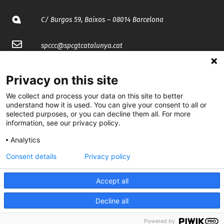
C/ Burgos 59, Baixos – 08014 Barcelona
spccc@
spcgtcatalunya.cat
935 120 481
Privacy on this site
We collect and process your data on this site to better
@CGTCatalunya
understand how it is used. You can give your consent to all or
selected purposes, or you can decline them all. For more
cgtcatalunya
information, see our privacy policy.
CGTCatalunya
Analytics
Consent details
Privacy policy
cgtcatalunya
Accept all
Decline all
Desenvolupat per
Powered by