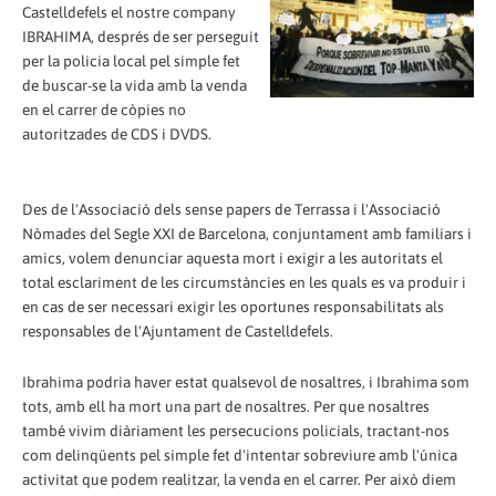
Castelldefels el nostre company
IBRAHIMA, després de ser perseguit
per la policia local pel simple fet
de buscar-se la vida amb la venda
en el carrer de còpies no
autoritzades de CDS i DVDS.
Des de l'Associació dels sense papers de Terrassa i l'Associació
Nòmades del Segle XXI de Barcelona, conjuntament amb familiars i
amics, volem denunciar aquesta mort i exigir a les autoritats el
total esclariment de les circumstàncies en les quals es va produir i
en cas de ser necessari exigir les oportunes responsabilitats als
responsables de l'Ajuntament de Castelldefels.
Ibrahima podria haver estat qualsevol de nosaltres, i Ibrahima som
tots, amb ell ha mort una part de nosaltres. Per que nosaltres
també vivim diàriament les persecucions policials, tractant-nos
com delinqüents pel simple fet d'intentar sobreviure amb l'única
activitat que podem realitzar, la venda en el carrer. Per això diem