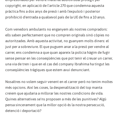
copyright, en aplicació de l'article 270 que condemna aquesta
pràctica fins a dos anys de presó i amb l'expulsió i posterior
prohibició d'entrada a qualsevol país de la UE de fins a 10 anys.
Com venedors ambulants no enganyem als nostres compradors:
ells saben perfectament que no compren originals sinó còpies no
autoritzades. Amb aquesta activitat, no guanyem molts diners: el
just per a sobreviure. El que puguem anar a la presó per vendre al
carrer, ens condemna a que quan apareix la policia hàgim de fugir
sense pensar en les conseqüències que pot tenir el creuar un carrer,
una via de tren i que en el cas del company Ibrahima ha tingut les
conseqüències tràgiques que estem avui denunciant.
Nosaltres no volem seguir venent en el carrer però no tenim moltes
més opcions. Així les coses, la despenalització del top manta
creiem que ajudaria a millorar les nostres condicions de vida.
Quines alternatives se'ns proposen a més de les punitives? Algú
pensa sincerament que la millor opció és la nostra persecució,
detenció i deportació?