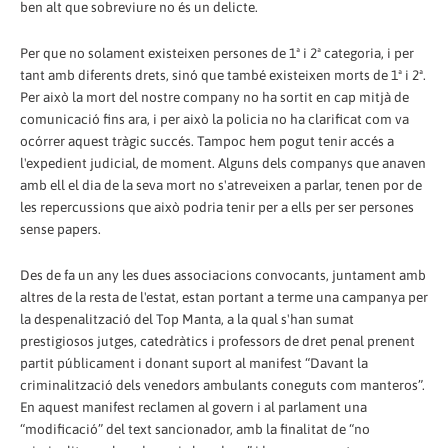
ben alt que sobreviure no és un delicte.
Per que no solament existeixen persones de 1ª i 2ª categoria, i per
tant amb diferents drets, sinó que també existeixen morts de 1ª i 2ª.
Per això la mort del nostre company no ha sortit en cap mitjà de
comunicació fins ara, i per això la policia no ha clarificat com va
ocórrer aquest tràgic succés. Tampoc hem pogut tenir accés a
l'expedient judicial, de moment. Alguns dels companys que anaven
amb ell el dia de la seva mort no s'atreveixen a parlar, tenen por de
les repercussions que això podria tenir per a ells per ser persones
sense papers.
Des de fa un any les dues associacions convocants, juntament amb
altres de la resta de l'estat, estan portant a terme una campanya per
la despenalització del Top Manta, a la qual s'han sumat
prestigiosos jutges, catedràtics i professors de dret penal prenent
partit públicament i donant suport al manifest “Davant la
criminalització dels venedors ambulants coneguts com manteros”.
En aquest manifest reclamen al govern i al parlament una
“modificació” del text sancionador, amb la finalitat de “no