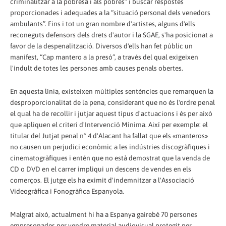
criminalitzar a la pobresa i als pobres” i buscar respostes
proporcionades i adequades a la “situació personal dels venedors
ambulants”. Fins i tot un gran nombre d'artistes, alguns d'ells
reconeguts defensors dels drets d'autor i la SGAE, s'ha posicionat a
favor de la despenalització. Diversos d'ells han fet públic un
manifest, “Cap mantero a la presó”, a través del qual exigeixen
l'indult de totes les persones amb causes penals obertes.
En aquesta línia, existeixen múltiples sentències que remarquen la
desproporcionalitat de la pena, considerant que no és l'ordre penal
el qual ha de recollir i jutjar aquest tipus d'actuacions i és per això
que apliquen el criteri d'Intervenció Mínima. Així per exemple: el
titular del Jutjat penal nº 4 d'Alacant ha fallat que els «manteros»
no causen un perjudici econòmic a les indústries discogràfiques i
cinematogràfiques i entén que no està demostrat que la venda de
CD o DVD en el carrer impliqui un descens de vendes en els
comerços. El jutge els ha eximit d'indemnitzar a l'Associació
Videogràfica i Fonogràfica Espanyola.
Malgrat això, actualment hi ha a Espanya gairebé 70 persones
empresonades per vendre material audiovisual protegit per