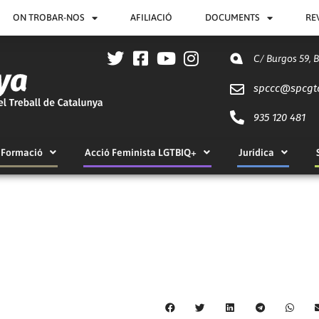
ON TROBAR-NOS
AFILIACIÓ
DOCUMENTS
RE
C/ Burgos 59, 
spccc@
spcgt
935 120 481
Formació
Acció Feminista LGTBIQ+
Jurídica