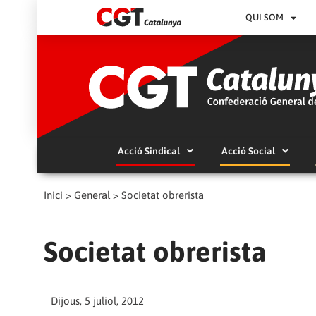
QUI SOM
Acció Sindical
Acció Social
Inici
>
General
>
Societat obrerista
Societat obrerista
Dijous, 5 juliol, 2012