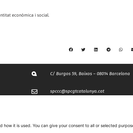
titat econòmica i social.
C/ Burgos 59, Baixos – 08014 Barcelona
spccc@
spcgtcatalunya.cat
935 120 481
d how it is used. You can give your consent to all or selected purpos