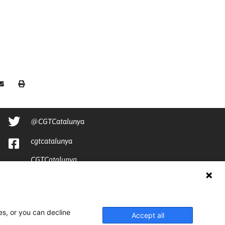
@CGTCatalunya
cgtcatalunya
CGTCatalunya
cgtcatalunya
es, or you can decline
Accept all