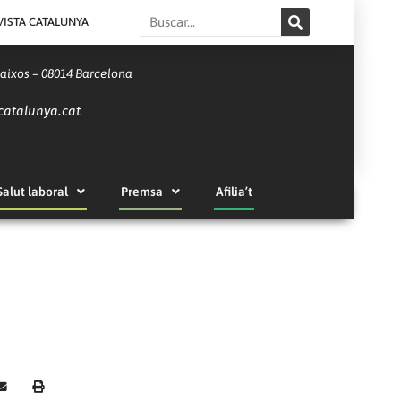
Search
VISTA CATALUNYA
Baixos – 08014 Barcelona
catalunya.cat
Salut laboral
Premsa
Afilia’t