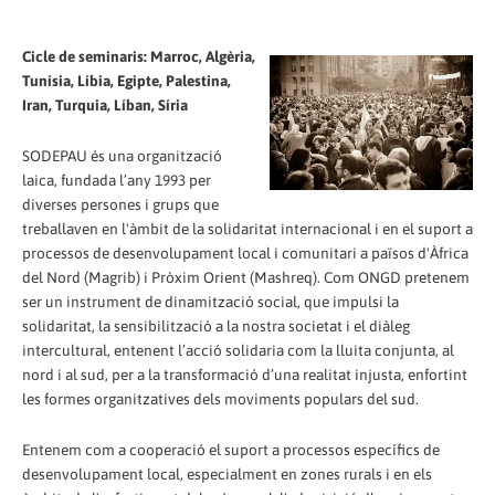
Cicle de seminaris: Marroc, Algèria,
Tunísia, Líbia, Egipte, Palestina,
Iran, Turquia, Líban, Síria
SODEPAU és una organització
laica, fundada l’any 1993 per
diverses persones i grups que
treballaven en l'àmbit de la solidaritat internacional i en el suport a
processos de desenvolupament local i comunitari a països d'Àfrica
del Nord (Magrib) i Pròxim Orient (Mashreq). Com ONGD pretenem
ser un instrument de dinamització social, que impulsi la
solidaritat, la sensibilització a la nostra societat i el diàleg
intercultural, entenent l’acció solidaria com la lluita conjunta, al
nord i al sud, per a la transformació d’una realitat injusta, enfortint
les formes organitzatives dels moviments populars del sud.
Entenem com a cooperació el suport a processos específics de
desenvolupament local, especialment en zones rurals i en els