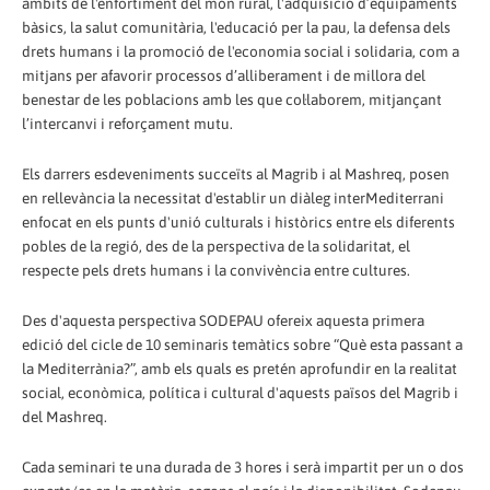
àmbits de l'enfortiment del món rural, l'adquisició d’equipaments
bàsics, la salut comunitària, l'educació per la pau, la defensa dels
drets humans i la promoció de l'economia social i solidaria, com a
mitjans per afavorir processos d’alliberament i de millora del
benestar de les poblacions amb les que col·laborem, mitjançant
l’intercanvi i reforçament mutu.
Els darrers esdeveniments succeïts al Magrib i al Mashreq, posen
en rellevància la necessitat d'establir un diàleg interMediterrani
enfocat en els punts d'unió culturals i històrics entre els diferents
pobles de la regió, des de la perspectiva de la solidaritat, el
respecte pels drets humans i la convivència entre cultures.
Des d'aquesta perspectiva SODEPAU ofereix aquesta primera
edició del cicle de 10 seminaris temàtics sobre “Què esta passant a
la Mediterrània?”, amb els quals es pretén aprofundir en la realitat
social, econòmica, política i cultural d'aquests països del Magrib i
del Mashreq.
Cada seminari te una durada de 3 hores i serà impartit per un o dos