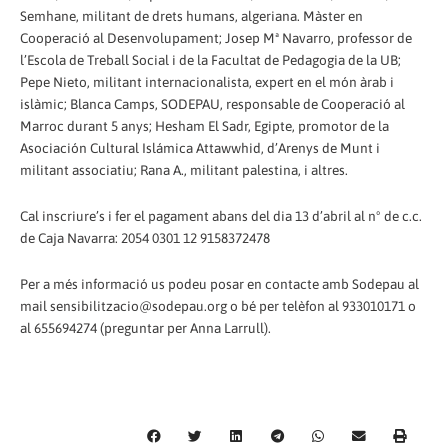
Semhane, militant de drets humans, algeriana. Màster en
Cooperació al Desenvolupament; Josep Mª Navarro, professor de
l’Escola de Treball Social i de la Facultat de Pedagogia de la UB;
Pepe Nieto, militant internacionalista, expert en el món àrab i
islàmic; Blanca Camps, SODEPAU, responsable de Cooperació al
Marroc durant 5 anys; Hesham El Sadr, Egipte, promotor de la
Asociación Cultural Islámica Attawwhid, d’Arenys de Munt i
militant associatiu; Rana A., militant palestina, i altres.
Cal inscriure’s i fer el pagament abans del dia 13 d’abril al nº de c.c.
de Caja Navarra: 2054 0301 12 9158372478
Per a més informació us podeu posar en contacte amb Sodepau al
mail sensibilitzacio@sodepau.org o bé per telèfon al 933010171 o
al 655694274 (preguntar per Anna Larrull).