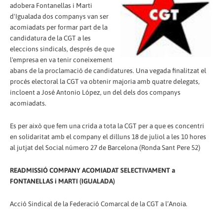
adobera Fontanellas i Marti
d'Igualada dos companys van ser
acomiadats per formar part de la
candidatura de la CGT a les
eleccions sindicals, després de que
l'empresa en va tenir coneixement
abans de la proclamació de candidatures. Una vegada finalitzat el
procés electoral la CGT va obtenir majoria amb quatre delegats,
incloent a José Antonio López, un del dels dos companys
acomiadats.
Es per això que fem una crida a tota la CGT per a que es concentri
en solidaritat amb el company el dilluns 18 de juliol a les 10 hores
al jutjat del Social número 27 de Barcelona (Ronda Sant Pere 52)
READMISSIÓ COMPANY ACOMIADAT SELECTIVAMENT a
FONTANELLAS i MARTI (IGUALADA)
Acció Sindical de la Federació Comarcal de la CGT a l’Anoia.