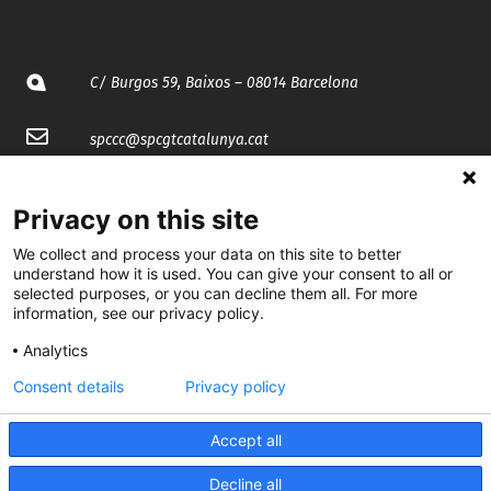
C/ Burgos 59, Baixos – 08014 Barcelona
spccc@
spcgtcatalunya.cat
935 120 481
Privacy on this site
We collect and process your data on this site to better
@CGTCatalunya
understand how it is used. You can give your consent to all or
selected purposes, or you can decline them all. For more
cgtcatalunya
information, see our privacy policy.
CGTCatalunya
Analytics
cgtcatalunya
Consent details
Privacy policy
Accept all
Desenvolupat per
Decline all