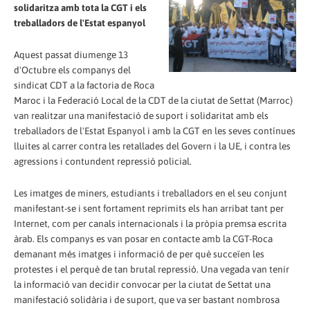
solidaritza amb tota la CGT i els
treballadors de l'Estat espanyol
Aquest passat diumenge 13
d'Octubre els companys del
sindicat CDT a la factoria de Roca
Maroc i la Federació Local de la CDT de la ciutat de Settat (Marroc)
van realitzar una manifestació de suport i solidaritat amb els
treballadors de l'Estat Espanyol i amb la CGT en les seves contínues
lluites al carrer contra les retallades del Govern i la UE, i contra les
agressions i contundent repressió policial.
Les imatges de miners, estudiants i treballadors en el seu conjunt
manifestant-se i sent fortament reprimits els han arribat tant per
Internet, com per canals internacionals i la pròpia premsa escrita
àrab. Els companys es van posar en contacte amb la CGT-Roca
demanant més imatges i informació de per què succeïen les
protestes i el perquè de tan brutal repressió. Una vegada van tenir
la informació van decidir convocar per la ciutat de Settat una
manifestació solidària i de suport, que va ser bastant nombrosa