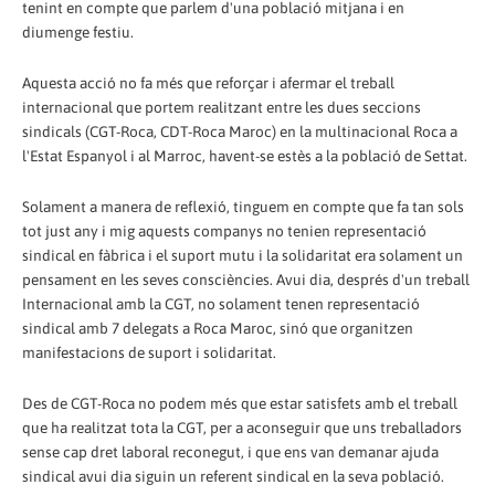
tenint en compte que parlem d'una població mitjana i en
diumenge festiu.
Aquesta acció no fa més que reforçar i afermar el treball
internacional que portem realitzant entre les dues seccions
sindicals (CGT-Roca, CDT-Roca Maroc) en la multinacional Roca a
l'Estat Espanyol i al Marroc, havent-se estès a la població de Settat.
Solament a manera de reflexió, tinguem en compte que fa tan sols
tot just any i mig aquests companys no tenien representació
sindical en fàbrica i el suport mutu i la solidaritat era solament un
pensament en les seves consciències. Avui dia, després d'un treball
Internacional amb la CGT, no solament tenen representació
sindical amb 7 delegats a Roca Maroc, sinó que organitzen
manifestacions de suport i solidaritat.
Des de CGT-Roca no podem més que estar satisfets amb el treball
que ha realitzat tota la CGT, per a aconseguir que uns treballadors
sense cap dret laboral reconegut, i que ens van demanar ajuda
sindical avui dia siguin un referent sindical en la seva població.