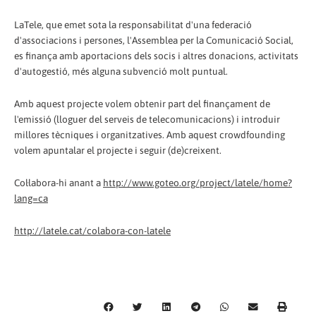
LaTele, que emet sota la responsabilitat d'una federació
d'associacions i persones, l'Assemblea per la Comunicació Social,
es finança amb aportacions dels socis i altres donacions, activitats
d'autogestió, més alguna subvenció molt puntual.
Amb aquest projecte volem obtenir part del finançament de
l'emissió (lloguer del serveis de telecomunicacions) i introduir
millores tècniques i organitzatives. Amb aquest crowdfounding
volem apuntalar el projecte i seguir (de)creixent.
Col·labora-hi anant a
http://www.goteo.org/project/latele/home?
lang=ca
http://latele.cat/colabora-con-latele