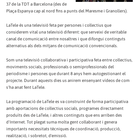
37 de la TDT a Barcelona (des de
Plaça Espanya cap al nord fins a punts del Maresme i Granollers).
LaTele és una televisió feta per persones i col·lectius que
considerem vital una televisió diferent: que serveixi de veritable
canal de comunicació entre nosaltres i que difongui continguts
alternatius als dels mitjans de comunicació convencionals.
Som una televisió col·laborativa i participativa feta entre col·lectius,
moviments socials, professionals o semiprofessionals del
periodisme i persones que durant 8 anys hem autogestionant el
projecte. Durant aquests dies us anirem ensenyant vídeos de com
s'ha anat fent LaTele.
La programació de LaTele es va construint de forma participativa
amb aportacions de col·lectius socials, programes directament
produïts des de LaTele, i altres continguts que ens arriben des
d'Internet. Tot plegat suma molta gent col·laborant i genera
importants necessitats tècniques de coordinació, producció,
realització, i sobretot, d'emissió.