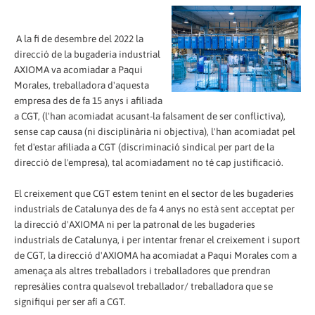
A la fi de desembre del 2022 la
direcció de la bugaderia industrial
AXIOMA va acomiadar a Paqui
Morales, treballadora d'aquesta
empresa des de fa 15 anys i afiliada
a CGT, (l'han acomiadat acusant-la falsament de ser conflictiva),
sense cap causa (ni disciplinària ni objectiva), l'han acomiadat pel
fet d'estar afiliada a CGT (discriminació sindical per part de la
direcció de l'empresa), tal acomiadament no té cap justificació.
El creixement que CGT estem tenint en el sector de les bugaderies
industrials de Catalunya des de fa 4 anys no està sent acceptat per
la direcció d'AXIOMA ni per la patronal de les bugaderies
industrials de Catalunya, i per intentar frenar el creixement i suport
de CGT, la direcció d'AXIOMA ha acomiadat a Paqui Morales com a
amenaça als altres treballadors i treballadores que prendran
represàlies contra qualsevol treballador/ treballadora que se
signifiqui per ser afí a CGT.