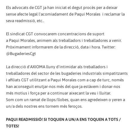
Els advocats de CGT ja han iniciat el degut procés per a deixar
sense afecte legal l'acomiadament de Paqui Morales i reclamar la
seva readmissió, etc..
El sindicat CGT convocarem concentracions de suport
a Paqui Morales, animem als treballadors i treballadores a venir.
Pròximament informarem de la direcció, data i hora. Twitter:
@BugaderiesCgt
La direcció d'AXIOMA lluny d'intimidar als treballadors i
treballadores del sector de les bugaderies industrials simpatitzants
i afiliats CGT utilitzant a Paqui Morales com a cap de turc, només
han aconseguit enutjar-nos més del que ja estàvem i donar-nos
més motius i força per a continuar aixecant la veu i lluitar.
Som com un ramat de llops/llobes, quan ens agredeixen o yeren a
un/a dels nostres ens tornem més feroços.
PAQUI READMISSIÓ! SI TOQUEN A UN/A ENS TOQUEN A TOTS /
TOTES!