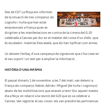
Des de CGT La Rioja ens informen
de la situació de tres companys de
Logroño i Iruña que han estat
empresonats a França quan es
dirigirien a les manifestacions en contra de la cimera del G-20
celebrada a Cannes per dur en el maleter del cotxe d'un d'ells -que
és escalador- material d'escalada, que els han tipificat com armes.
Us deixem l'enllaç d'una campanya de signatures que s'ha creat en
el seu suport i un text per a ampliar la informació.
HISTÒRIA D'UNA INFÀMIA
El passat dimarts 1 de novembre, a les 7 del matí, van detenir a
França als companys Xabier, Adrián i Miguel (de Iruña i Logronyo)
abans de les mobilitzacions que anaven a tenir lloc aquest mateix
dia a Niça, en relació a la reunió del G20 que es va celebrar a
Cannes. Van registrar el seu cotxe i els van prendre les pertinences.