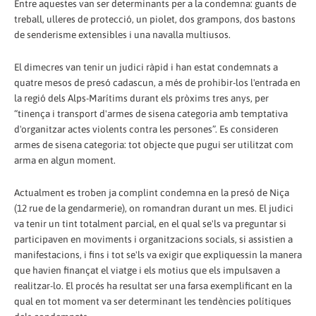
Entre aquestes van ser determinants per a la condemna: guants de
treball, ulleres de protecció, un piolet, dos grampons, dos bastons
de senderisme extensibles i una navalla multiusos.
El dimecres van tenir un judici ràpid i han estat condemnats a
quatre mesos de presó cadascun, a més de prohibir-los l'entrada en
la regió dels Alps-Marítims durant els pròxims tres anys, per
“tinença i transport d'armes de sisena categoria amb temptativa
d'organitzar actes violents contra les persones”. Es consideren
armes de sisena categoria: tot objecte que pugui ser utilitzat com
arma en algun moment.
Actualment es troben ja complint condemna en la presó de Niça
(12 rue de la gendarmerie), on romandran durant un mes. El judici
va tenir un tint totalment parcial, en el qual se'ls va preguntar si
participaven en moviments i organitzacions socials, si assistien a
manifestacions, i fins i tot se'ls va exigir que expliquessin la manera
que havien finançat el viatge i els motius que els impulsaven a
realitzar-lo. El procés ha resultat ser una farsa exemplificant en la
qual en tot moment va ser determinant les tendències polítiques