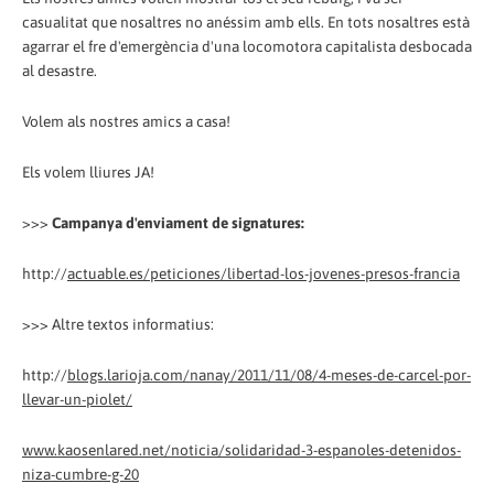
casualitat que nosaltres no anéssim amb ells. En tots nosaltres està
agarrar el fre d'emergència d'una locomotora capitalista desbocada
al desastre.
Volem als nostres amics a casa!
Els volem lliures JA!
>>>
Campanya d'enviament de signatures:
http://
actuable.es/peticiones/libertad-los-jovenes-presos-francia
>>> Altre textos informatius:
http://
blogs.larioja.com/nanay/2011/11/08/4-meses-de-carcel-por-
llevar-un-piolet/
www.kaosenlared.net/noticia/solidaridad-3-espanoles-detenidos-
niza-cumbre-g-20