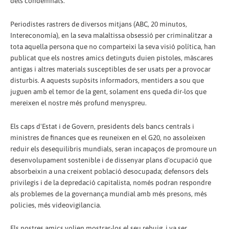
dels condemnats.
Periodistes rastrers de diversos mitjans (ABC, 20 minutos,
Intereconomía), en la seva malaltissa obsessió per criminalitzar a
tota aquella persona que no comparteixi la seva visió política, han
publicat que els nostres amics detinguts duien pistoles, màscares
antigas i altres materials susceptibles de ser usats per a provocar
disturbis. A aquests supòsits informadors, mentiders a sou que
juguen amb el temor de la gent, solament ens queda dir-los que
mereixen el nostre més profund menyspreu.
Els caps d'Estat i de Govern, presidents dels bancs centrals i
ministres de finances que es reuneixen en el G20, no assoleixen
reduir els desequilibris mundials, seran incapaços de promoure un
desenvolupament sostenible i de dissenyar plans d'ocupació que
absorbeixin a una creixent població desocupada; defensors dels
privilegis i de la depredació capitalista, només podran respondre
als problemes de la governança mundial amb més presons, més
policies, més videovigilancia.
Els nostres amics volien mostrar-los el seu rebuig, i va ser