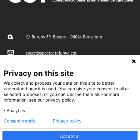
C/ Burgos 59, Baixos – 08014 Barcelona
spccc@
spcgtcatalunya.cat
935 120 481
Privacy on this site
We collect and process your data on this site to better
@CGTCatalunya
understand how it is used. You can give your consent to all or
selected purposes, or you can decline them all. For more
cgtcatalunya
information, see our privacy policy.
Analytics
CGTCatalunya
Consent details
Privacy policy
cgtcatalunya
Accept all