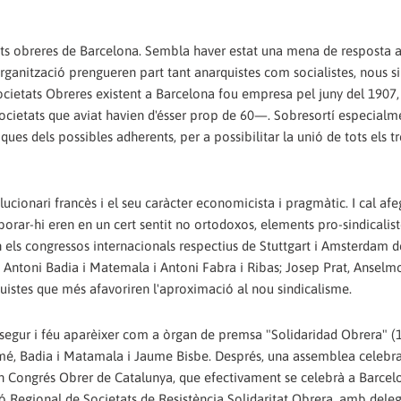
ats obreres de Barcelona. Sembla haver estat una mena de resposta a
organització prengueren part tant anarquistes com socialistes, nous si
Societats Obreres existent a Barcelona fou empresa pel juny del 1907, 
cietats que aviat havien d'ésser prop de 60—. Sobresortí especialm
ues dels possibles adherents, per a possibilitar la unió de tots els t
ucionari francès i el seu caràcter economicista i pragmàtic. I cal afe
aborar-hi eren en un cert sentit no ortodoxos, elements pro-sindicalis
els congressos internacionals respectius de Stuttgart i Amsterdam d
tit Antoni Badia i Matemala i Antoni Fabra i Ribas; Josep Prat, Ansel
quistes que més afavoriren l'aproximació al nou sindicalisme.
segur i féu aparèixer com a òrgan de premsa "Solidaridad Obrera" (
omé, Badia i Matamala i Jaume Bisbe. Després, una assemblea celebr
n Congrés Obrer de Catalunya, que efectivament se celebrà a Barcel
ó Regional de Societats de Resistència Solidaritat Obrera, amb dele