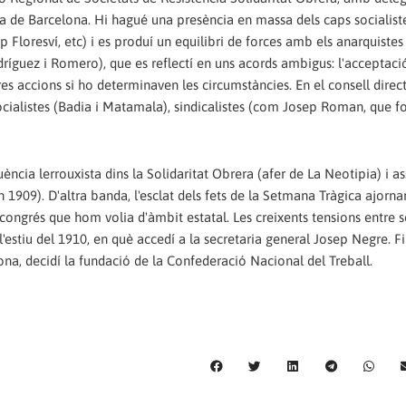
ia de Barcelona. Hi hagué una presència en massa dels caps socialist
Floresví, etc) i es produí un equilibri de forces amb els anarquiste
ríguez i Romero), que es reflectí en uns acords ambigus: l'acceptaci
res accions si ho determinaven les circumstàncies. En el consell direct
ocialistes (Badia i Matamala), sindicalistes (com Josep Roman, que fo
cia lerrouxista dins la Solidaritat Obrera (afer de La Neotipia) i as
909). D'altra banda, l'esclat dels fets de la Setmana Tràgica ajorna
 congrés que hom volia d'àmbit estatal. Les creixents tensions entre so
'estiu del 1910, en què accedí a la secretaria general Josep Negre. F
na, decidí la fundació de la Confederació Nacional del Treball.