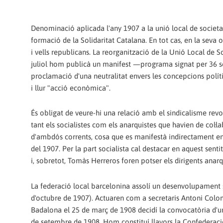
Denominació aplicada l'any 1907 a la unió local de societ
formació de la Solidaritat Catalana. En tot cas, en la seva 
i vells republicans. La reorganització de la Unió Local de 
juliol hom publicà un manifest —programa signat per 36 so
proclamació d'una neutralitat envers les concepcions polítiq
i llur "acció econòmica".
És obligat de veure-hi una relació amb el sindicalisme revol
tant els socialistes com els anarquistes que havien de col·l
d'ambdós corrents, cosa que es manifestà indirectament en 
del 1907. Per la part socialista cal destacar en aquest sen
i, sobretot, Tomàs Herreros foren potser els dirigents anar
La federació local barcelonina assolí un desenvolupament 
d'octubre de 1907). Actuaren com a secretaris Antoni Col
Badalona el 25 de març de 1908 decidí la convocatòria d'u
de setembre de 1908. Hom constituí llavors la Confederaci