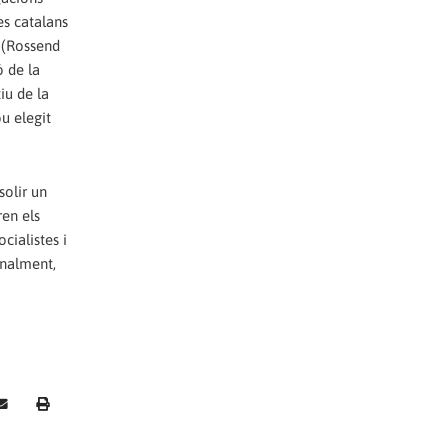
es catalans
s (Rossend
ó de la
iu de la
u elegit
solir un
ren els
cialistes i
inalment,