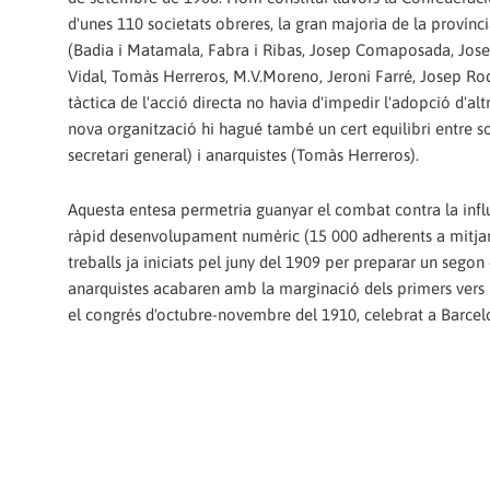
d'unes 110 societats obreres, la gran majoria de la provínc
(Badia i Matamala, Fabra i Ribas, Josep Comaposada, Josep 
Vidal, Tomàs Herreros, M.V.Moreno, Jeroni Farré, Josep Rod
tàctica de l'acció directa no havia d'impedir l'adopció d'alt
nova organització hi hagué també un cert equilibri entre s
secretari general) i anarquistes (Tomàs Herreros).
Aquesta entesa permetria guanyar el combat contra la influèn
ràpid desenvolupament numèric (15 000 adherents a mitjan 1
treballs ja iniciats pel juny del 1909 per preparar un segon
anarquistes acabaren amb la marginació dels primers vers l
el congrés d'octubre-novembre del 1910, celebrat a Barcelo