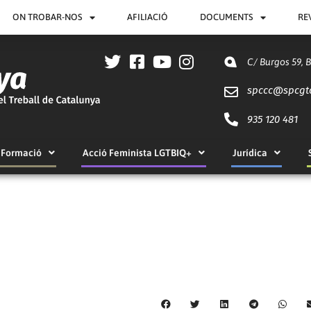
ON TROBAR-NOS
AFILIACIÓ
DOCUMENTS
RE
C/ Burgos 59, 
spccc@
spcgt
935 120 481
Formació
Acció Feminista LGTBIQ+
Jurídica