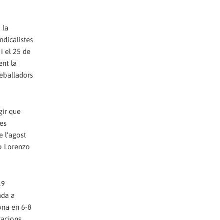
 la
ndicalistes
i el 25 de
ent la
reballadors
gir que
tes
e l'agost
mo Lorenzo
19
ada a
ona en 6-8
gacions