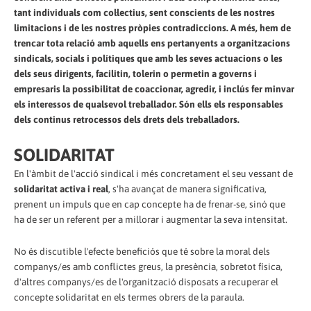
tant individuals com col·lectius, sent conscients de les nostres
limitacions i de les nostres pròpies contradiccions. A més, hem de
trencar tota relació amb aquells ens pertanyents a organitzacions
sindicals, socials i polítiques que amb les seves actuacions o les
dels seus dirigents, facilitin, tolerin o permetin a governs i
empresaris la possibilitat de coaccionar, agredir, i inclús fer minvar
els interessos de qualsevol treballador. Són ells els responsables
dels continus retrocessos dels drets dels treballadors.
SOLIDARITAT
En l'àmbit de l'acció sindical i més concretament el seu vessant de
solidaritat activa i real
, s'ha avançat de manera significativa,
prenent un impuls que en cap concepte ha de frenar-se, sinó que
ha de ser un referent per a millorar i augmentar la seva intensitat.
No és discutible l'efecte beneficiós que té sobre la moral dels
companys/es amb conflictes greus, la presència, sobretot física,
d'altres companys/es de l'organització disposats a recuperar el
concepte solidaritat en els termes obrers de la paraula.