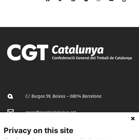
C/ Burgos 59, Baixos – 08014 Barcelona
spccc@
spcgtcatalunya.cat
935 120 481
Privacy on this site