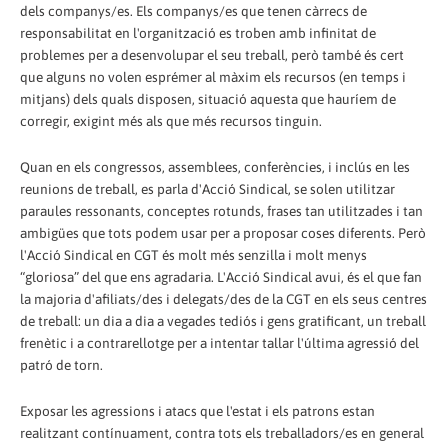
dels companys/es. Els companys/es que tenen càrrecs de
responsabilitat en l'organització es troben amb infinitat de
problemes per a desenvolupar el seu treball, però també és cert
que alguns no volen esprémer al màxim els recursos (en temps i
mitjans) dels quals disposen, situació aquesta que hauríem de
corregir, exigint més als que més recursos tinguin.
Quan en els congressos, assemblees, conferències, i inclús en les
reunions de treball, es parla d'Acció Sindical, se solen utilitzar
paraules ressonants, conceptes rotunds, frases tan utilitzades i tan
ambigües que tots podem usar per a proposar coses diferents. Però
l'Acció Sindical en CGT és molt més senzilla i molt menys
“gloriosa” del que ens agradaria. L'Acció Sindical avui, és el que fan
la majoria d'afiliats/des i delegats/des de la CGT en els seus centres
de treball: un dia a dia a vegades tediós i gens gratificant, un treball
frenètic i a contrarellotge per a intentar tallar l'última agressió del
patró de torn.
Exposar les agressions i atacs que l'estat i els patrons estan
realitzant contínuament, contra tots els treballadors/es en general