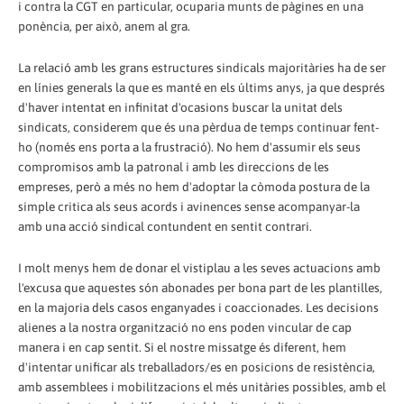
i contra la CGT en particular, ocuparia munts de pàgines en una
ponència, per això, anem al gra.
La relació amb les grans estructures sindicals majoritàries ha de ser
en línies generals la que es manté en els últims anys, ja que després
d'haver intentat en infinitat d'ocasions buscar la unitat dels
sindicats, considerem que és una pèrdua de temps continuar fent-
ho (només ens porta a la frustració). No hem d'assumir els seus
compromisos amb la patronal i amb les direccions de les
empreses, però a més no hem d'adoptar la còmoda postura de la
simple critica als seus acords i avinences sense acompanyar-la
amb una acció sindical contundent en sentit contrari.
I molt menys hem de donar el vistiplau a les seves actuacions amb
l'excusa que aquestes són abonades per bona part de les plantilles,
en la majoria dels casos enganyades i coaccionades. Les decisions
alienes a la nostra organització no ens poden vincular de cap
manera i en cap sentit. Si el nostre missatge és diferent, hem
d'intentar unificar als treballadors/es en posicions de resistència,
amb assemblees i mobilitzacions el més unitàries possibles, amb el