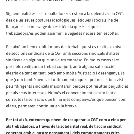
Siguem realistes, els treballadors/es estem a la defensiva i la CGT,
des de les seves postures ideològiques, ètiques i socials, ha de
llançar el seu missatge de resistència que és el que els
treballadors/es poden assumir i a vegades necessiten escoltar.
Per això no hem d'oblidar-nos del treball que si es realitza a nivell
de seccions sindicals de la CGT amb seccions sindicals d'altres
sindicats en alguna que una altra empresa. En molts casos si és
possible realitzar un treball conjunt, amb alguna satisfacció i
alegria de tant en tant, però amb molta frustració i desenganys, ja
que (com també hem vist últimament) aquest pot no ser ben vist
pels “dirigents sindicals majoritaris” perquè pot resultar perjudicial
per als seus interessos. Només el convenciment d'estar fent el
correcte i la sensació que hi ha més companys/es que pensen com
el teu, permeten continuar en la bretxa.
Per tot això, entenem que hem de recuperar la CGT com a eina per
als treballadors, a través de la solidaritat real, de l'acció sindical
coherent amb el nostre pensament i dels comportaments ètics,