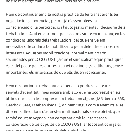
nostre missatge clar i diferenciat dels altres sindicats.
Hem de continuar amb la nostra pràctica de fer transparents les
negociacions i potenciar, per mitjà d'assemblees, la
conscienciació, la participació i l'autogestió mental i decisòria dels
treballadors. Avui en dia, molt pocs acords suposen un avanç en les
condicions laborals dels treballadors, pel que ens veiem
necessitats de cridar a la mobilització per a defendre els nostres
interessos. Aquestes mobilitzacions, normalment no són
secundades per CCOO i UGT, ja que el sindicalisme que practiquen
és el del pacte per les altures a canvi de diners i/o alliberats, sense
importar-los els interessos de què ells diuen representar.
Hem de continuar treballant així per a no perdre els nostres
senyals d'identitat i més encara amb allò que ha ocorregut en els
últims mesos en les empreses on treballem alguns (IAR Ibèrica, SAS,
Gearbox, Seat, Esteban Ikeda...), on hem tingut com a enemics a les
diferents direccions d'aquestes multinacionals sense pietat, que
també aquesta vegada, han comptant amb la interessada
col·laboració de les cúpules de CCOO i UGT, anteposant com ja és
costum els seus interessos als dels treballadors.