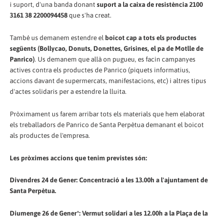
i suport, d'una banda donant
suport a la caixa de resistència 2100
3161 38 2200094458
que s'ha creat.
També us demanem estendre el
boicot cap a tots els productes
següents (Bollycao, Donuts, Donettes, Grisines, el pa de Motlle de
Panrico)
. Us demanem que allà on pugueu, es facin campanyes
actives contra els productes de Panrico (piquets informatius,
accions davant de supermercats, manifestacions, etc) i altres tipus
d'actes solidaris per a estendre la lluita.
Pròximament us farem arribar tots els materials que hem elaborat
els treballadors de Panrico de Santa Perpètua demanant el boicot
als productes de l'empresa.
Les pròximes accions que tenim previstes són:
Divendres 24 de Gener: Concentració a les 13.00h a l'ajuntament de
Santa Perpètua.
Diumenge 26 de Gener*: Vermut solidari a les 12.00h a la Plaça de la