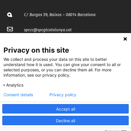
C/ Burgos 59, Baixos – 08014 Barcelona
spccc@
spcgtcatalunya.cat
935 120 481
Privacy on this site
We collect and process your data on this site to better
@CGTCatalunya
understand how it is used. You can give your consent to all or
selected purposes, or you can decline them all. For more
cgtcatalunya
information, see our privacy policy.
CGTCatalunya
Analytics
Consent details
Privacy policy
cgtcatalunya
Accept all
Decline all
Desenvolupat per