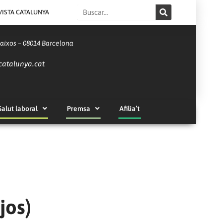
Search
VISTA CATALUNYA
Baixos – 08014 Barcelona
catalunya.cat
Salut laboral
Premsa
Afilia’t
jos)