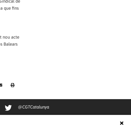
indical de
a que fins
t nou acte
es Balears
@CGTCatalunya
cgtcatalunya
CGTCatalunya