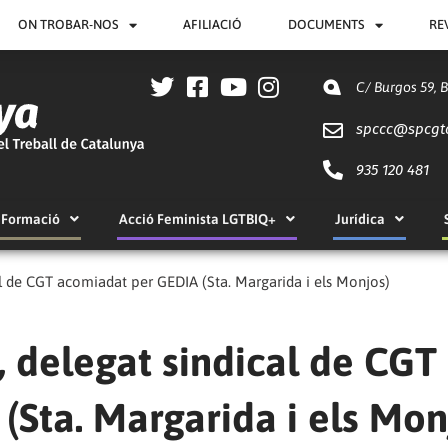
ON TROBAR-NOS
AFILIACIÓ
DOCUMENTS
RE
C/ Burgos 59, 
spccc@
spcgt
935 120 481
Formació
Acció Feminista LGTBIQ+
Jurídica
cal de CGT acomiadat per GEDIA (Sta. Margarida i els Monjos)
, delegat sindical de CGT
Sta. Margarida i els Mon