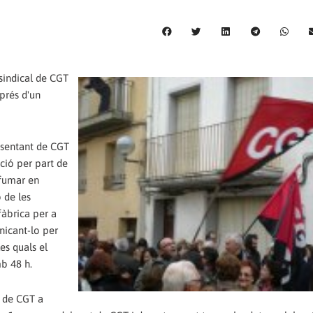
sindical de CGT
prés d'un
sentant de CGT
ció per part de
 fumar en
 de les
fàbrica per a
nicant-lo per
es quals el
mb 48 h.
l de CGT a