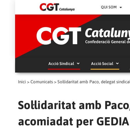
QUI SOM
Acció Sindical
Acció Social
Inici
>
Comunicats
>
Sol·lidaritat amb Paco, delegat sindi
Sol·lidaritat amb Paco
acomiadat per GEDIA (