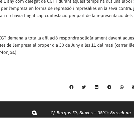
 any com delegat de CGT i durant aquest temps ha dut una labor S
per l'empresa en forma de repressió i represàlies en la seva contra, j
 i no havia tingut cap contestació per part de la representació dels
CGT demana a tota la afiliació respondre solidàriament davant aques
s de l'empresa el proper dia 30 de Juny a les 11 del matí (carrer Ill
 Monjos.)
C/ Burgos 59, Baixos – 08014 Barcelona
spccc@
spcgtcatalunya.cat