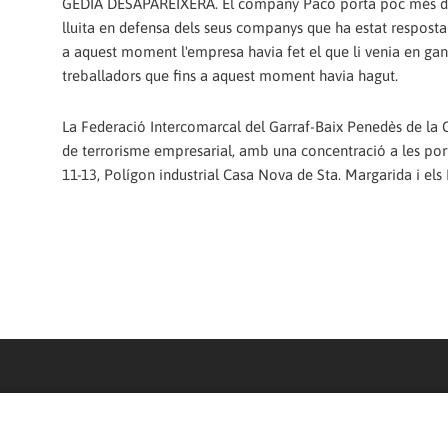
GEDIA DESAPAREIXERÀ. El company Paco porta poc més de 1
lluita en defensa dels seus companys que ha estat resposta 
a aquest moment l'empresa havia fet el que li venia en gana
treballadors que fins a aquest moment havia hagut.
La Federació Intercomarcal del Garraf-Baix Penedès de la 
de terrorisme empresarial, amb una concentració a les porte
11-13, Polígon industrial Casa Nova de Sta. Margarida i els