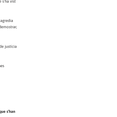
 s’ha vist
 agredia
 demostrar,
e justícia
nes
que s’han