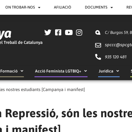
ON TROBAR-NOS
AFILIACIÓ
DOCUMENTS
RE
C/ Burgos 59, 
spccc@
spcgt
935 120 481
Formació
Acció Feminista LGTBIQ+
Jurídica
les nostres estudiants [Campanya i manifest]
 Repressió, són les nostr
 i manifest]