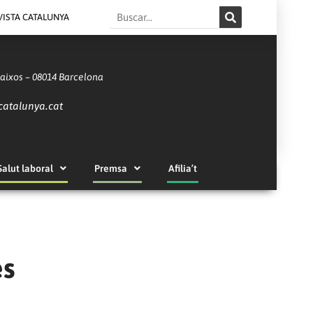
Search
VISTA CATALUNYA
Baixos – 08014 Barcelona
catalunya.cat
Salut laboral
Premsa
Afilia’t
es