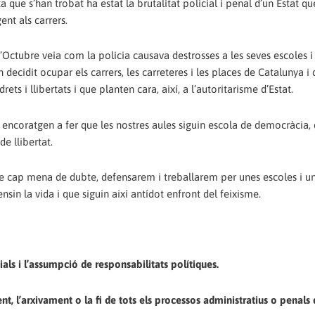
que s’han trobat ha estat la brutalitat policial i penal d’un Estat que
nt als carrers.
d’Octubre veia com la policia causava destrosses a les seves escoles i
n decidit ocupar els carrers, les carreteres i les places de Catalunya i
s i llibertats i que planten cara, així, a l’autoritarisme d’Estat.
 encoratgen a fer que les nostres aules siguin escola de democràcia, d
e llibertat.
se cap mena de dubte, defensarem i treballarem per unes escoles i u
nsin la vida i que siguin així antídot enfront del feixisme.
als i l’assumpció de responsabilitats polítiques.
t, l’arxivament o la fi de tots els processos administratius o penals 