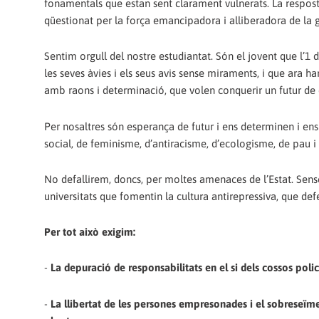
fonamentals que estan sent clarament vulnerats. La resposta 
qüestionat per la força emancipadora i alliberadora de la ge
Sentim orgull del nostre estudiantat. Són el jovent que l’1 
les seves àvies i els seus avis sense miraments, i que ara ha
amb raons i determinació, que volen conquerir un futur de dret
Per nosaltres són esperança de futur i ens determinen i ens
social, de feminisme, d’antiracisme, d’ecologisme, de pau i d
No defallirem, doncs, per moltes amenaces de l’Estat. Sen
universitats que fomentin la cultura antirepressiva, que defe
Per tot això exigim:
-
La depuració de responsabilitats en el si dels cossos polici
-
La llibertat de les persones empresonades i el sobreseïmen