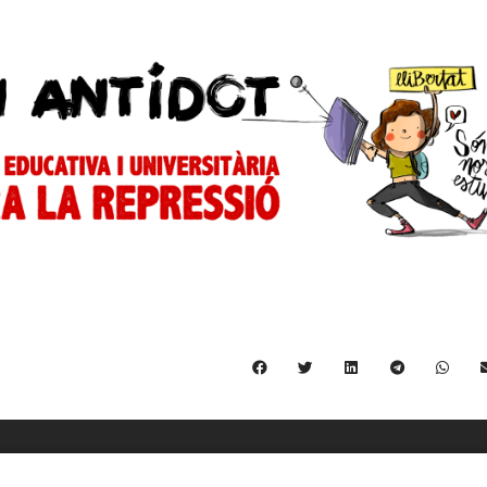
C/ Burgos 59, Baixos – 08014 Barcelona