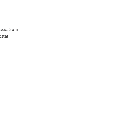
essió. Som
ostat