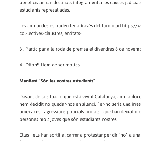
beneficis aniran destinats íntegrament a les causes judicials
estudiants represaliades.
Les comandes es poden fer a través del formulari https:
col•lectives-claustres, entitats-
3 . Participar a la roda de premsa el divendres 8 de novembre
4 . Difon!! Hem de ser moltes
Manifest "Són les nostres estudiants"
Davant de la situació que està vivint Catalunya, com a docent
hem decidit no quedar-nos en silenci. Fer-ho seria una irres
amenaces i agressions policials brutals –que han deixat mo
persones molt joves que són estudiants nostres.
Elles i ells han sortit al carrer a protestar per dir “no” a u