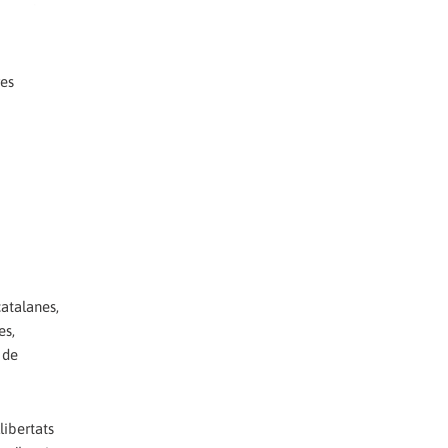
res
catalanes,
es,
 de
libertats