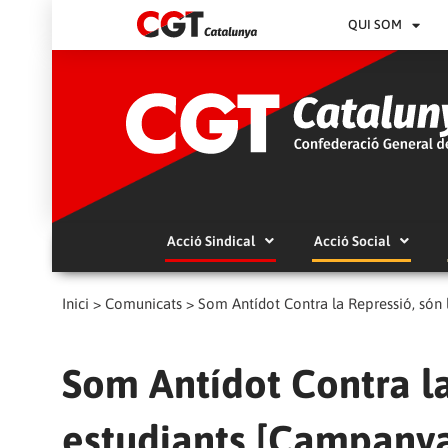
QUI SOM
Acció Sindical
Acció Social
Inici
>
Comunicats
>
Som Antídot Contra la Repressió, són 
Som Antídot Contra la
estudiants [Campanya