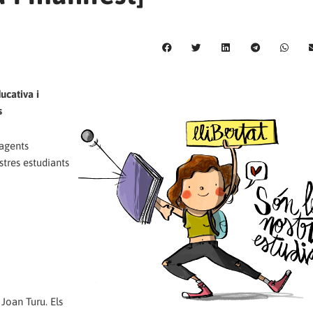
ucativa i
s
 agents
stres estudiants
Joan Turu. Els