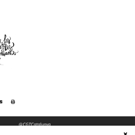
@CGTCatalunya