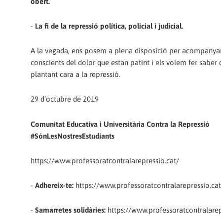
obert.
-
La fi de la repressió política, policial i judicial.
A la vegada, ens posem a plena disposició per acompanyar i
conscients del dolor que estan patint i els volem fer saber q
plantant cara a la repressió.
29 d’octubre de 2019
Comunitat Educativa i Universitària Contra la Repressió
#SónLesNostresEstudiants
https://www.professoratcontralarepressio.cat/
-
Adhereix-te:
https://www.professoratcontralarepressio.cat
-
Samarretes solidàries:
https://www.professoratcontralarep