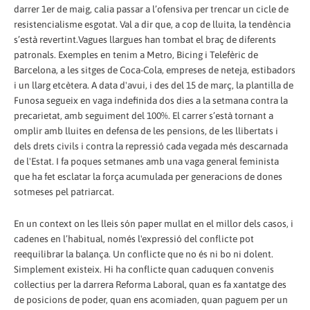
darrer 1er de maig, calia passar a l’ofensiva per trencar un cicle de
resistencialisme esgotat. Val a dir que, a cop de lluita, la tendència
s’està revertint.Vagues llargues han tombat el braç de diferents
patronals. Exemples en tenim a Metro, Bicing i Telefèric de
Barcelona, a les sitges de Coca-Cola, empreses de neteja, estibadors
i un llarg etcètera. A data d'avui, i des del 15 de març, la plantilla de
Funosa segueix en vaga indefinida dos dies a la setmana contra la
precarietat, amb seguiment del 100%. El carrer s’està tornant a
omplir amb lluites en defensa de les pensions, de les llibertats i
dels drets civils i contra la repressió cada vegada més descarnada
de l'Estat. I fa poques setmanes amb una vaga general feminista
que ha fet esclatar la força acumulada per generacions de dones
sotmeses pel patriarcat.
En un context on les lleis són paper mullat en el millor dels casos, i
cadenes en l’habitual, només l'expressió del conflicte pot
reequilibrar la balança. Un conflicte que no és ni bo ni dolent.
Simplement existeix. Hi ha conflicte quan caduquen convenis
col·lectius per la darrera Reforma Laboral, quan es fa xantatge des
de posicions de poder, quan ens acomiaden, quan paguem per un