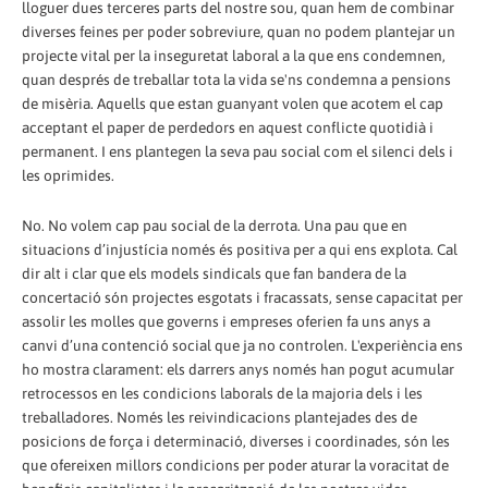
lloguer dues terceres parts del nostre sou, quan hem de combinar
diverses feines per poder sobreviure, quan no podem plantejar un
projecte vital per la inseguretat laboral a la que ens condemnen,
quan després de treballar tota la vida se'ns condemna a pensions
de misèria. Aquells que estan guanyant volen que acotem el cap
acceptant el paper de perdedors en aquest conflicte quotidià i
permanent. I ens plantegen la seva pau social com el silenci dels i
les oprimides.
No. No volem cap pau social de la derrota. Una pau que en
situacions d’injustícia només és positiva per a qui ens explota. Cal
dir alt i clar que els models sindicals que fan bandera de la
concertació són projectes esgotats i fracassats, sense capacitat per
assolir les molles que governs i empreses oferien fa uns anys a
canvi d’una contenció social que ja no controlen. L'experiència ens
ho mostra clarament: els darrers anys només han pogut acumular
retrocessos en les condicions laborals de la majoria dels i les
treballadores. Només les reivindicacions plantejades des de
posicions de força i determinació, diverses i coordinades, són les
que ofereixen millors condicions per poder aturar la voracitat de