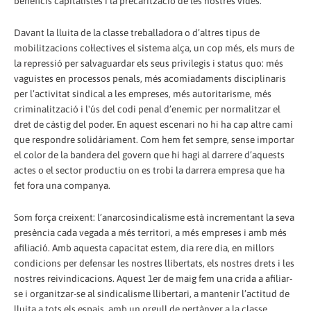
beneficis capitalistes i la precarització de les nostres vides.
Davant la lluita de la classe treballadora o d’altres tipus de
mobilitzacions col·lectives el sistema alça, un cop més, els murs de
la repressió per salvaguardar els seus privilegis i status quo: més
vaguistes en processos penals, més acomiadaments disciplinaris
per l’activitat sindical a les empreses, més autoritarisme, més
criminalització i l'ús del codi penal d’enemic per normalitzar el
dret de càstig del poder. En aquest escenari no hi ha cap altre camí
que respondre solidàriament. Com hem fet sempre, sense importar
el color de la bandera del govern que hi hagi al darrere d’aquests
actes o el sector productiu on es trobi la darrera empresa que ha
fet fora una companya.
Som força creixent: l’anarcosindicalisme està incrementant la seva
presència cada vegada a més territori, a més empreses i amb més
afiliació. Amb aquesta capacitat estem, dia rere dia, en millors
condicions per defensar les nostres llibertats, els nostres drets i les
nostres reivindicacions. Aquest 1er de maig fem una crida a afiliar-
se i organitzar-se al sindicalisme llibertari, a mantenir l’actitud de
lluita a tots els espais, amb un orgull de pertànyer a la classe