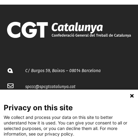
C/ Burgos 59, Baixos – 08014 Barcelona
spccc@
spcgtcatalunya.cat
935 120 481
Privacy on this site
We collect and process your data on this site to better
@CGTCatalunya
understand how it is used. You can give your consent to all or
selected purposes, or you can decline them all. For more
cgtcatalunya
information, see our privacy policy.