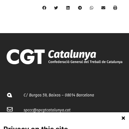
C/ Burgos 59, Baixos – 08014 Barcelona
spccc@
spcgtcatalunya.cat
935 120 481