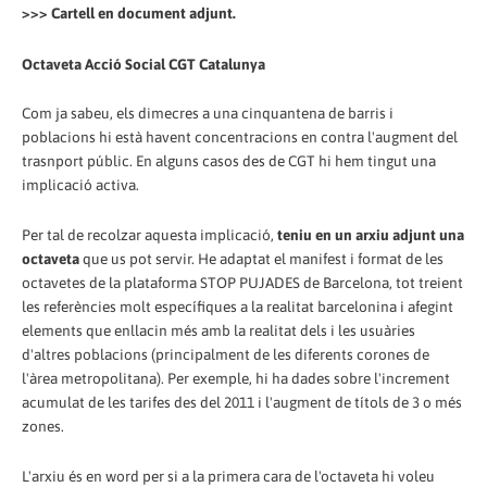
>>> Cartell en document adjunt.
Octaveta Acció Social CGT Catalunya
Com ja sabeu, els dimecres a una cinquantena de barris i
poblacions hi està havent concentracions en contra l'augment del
trasnport públic. En alguns casos des de CGT hi hem tingut una
implicació activa.
Per tal de recolzar aquesta implicació,
teniu en un arxiu adjunt una
octaveta
que us pot servir. He adaptat el manifest i format de les
octavetes de la plataforma STOP PUJADES de Barcelona, tot treient
les referències molt específiques a la realitat barcelonina i afegint
elements que enllacin més amb la realitat dels i les usuàries
d'altres poblacions (principalment de les diferents corones de
l'àrea metropolitana). Per exemple, hi ha dades sobre l'increment
acumulat de les tarifes des del 2011 i l'augment de títols de 3 o més
zones.
L'arxiu és en word per si a la primera cara de l'octaveta hi voleu