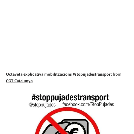
Octaveta explicativa mobilitzacions #stopujadestransport
from
CGT Catalunya