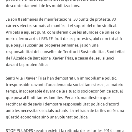
descontentament i de les mobilitzacions.
Ja són 8 setmanes de manifestacions, 50 punts de protesta, 90
càrrecs electes sumats al manifest i el suport del món sindical.
Arribats a aquest punt, considerem que les aturades de línies de
metro, ferrocarrils i RENFE, fruit de les protestes, així com tot allò
que pugui succeir les properes setmanes, ja són una
responsabilitat del conseller de Territori i Sostenibilitat, Santi Vila i
de l'Alcalde de Barcelona, Xavier Trias, a causa del seu silenci
davant la problemàtica.
Santi Vila i Xavier Trias han demostrat un immobilisme polític,
irresponsable davant d'una demanda social tan estesa i, al mateix
temps, inacceptable davant de la situació socioeconòmica actual
que posa al límit tantes famílies. Per això, manifestem que
rectificar és de savis i demostra responsabilitat política d'acord
amb les necessitats socials actuals. La retirada de tarifes no és una
qüestió econòmica sinó una voluntat política.
STOP PUJADES seguim exigint la retirada de les tarifes 2014, com a