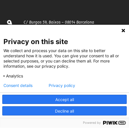
C/ Burgos 59, Baixos – 08014 Barcelona
spccc@
spcgtcatalunya.cat
Privacy on this site
935 120 481
We collect and process your data on this site to better
understand how it is used. You can give your consent to all or
selected purposes, or you can decline them all. For more
information, see our privacy policy.
@CGTCatalunya
Analytics
cgtcatalunya
Consent details
Privacy policy
CGTCatalunya
Accept all
cgtcatalunya
Decline all
Powered by
Desenvolupat per