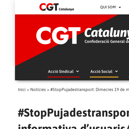
QUI SOM
Acció Sindical
Acció Social
Inici
>
Notícies
>
#StopPujadestransport: Dimecres 19 de ma
#StopPujadestranspor
informativa d’usuaris