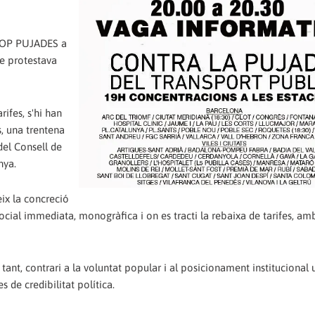
STOP PUJADES a
ue protestava
ifes, s'hi han
s, una trentena
del Consell de
nya.
ix la concreció
ocial immediata, monogràfica i on es tracti la rebaixa de tarifes, am
tant, contrari a la voluntat popular i al posicionament institucional
de credibilitat política.