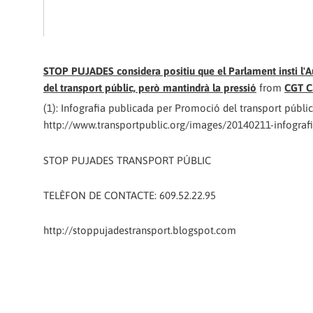
STOP PUJADES considera positiu que el Parlament insti l'Au
del transport públic, però mantindrà la pressió
from
CGT C
(1): Infografia publicada per Promoció del transport públic
http://www.transportpublic.org/images/20140211-infograf
STOP PUJADES TRANSPORT PÚBLIC
TELÈFON DE CONTACTE: 609.52.22.95
http://stoppujadestransport.blogspot.com