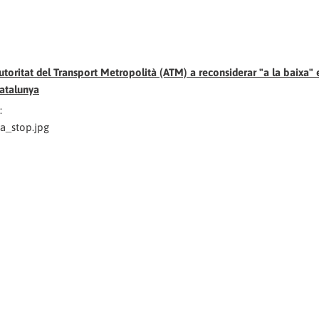
toritat del Transport Metropolità (ATM) a reconsiderar "a la baixa" 
atalunya
:
ia_stop.jpg