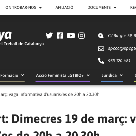
ON TROBAR-NOS
AFILIACIÓ
DOCUMENTS
RE
C/ Burgos 59, 
spccc@
spcgt
935 120 481
Formació
Acció Feminista LGTBIQ+
Jurídica
rç: vaga informativa d’usuaris/es de 20h a 20.30h
t: Dimecres 19 de març: 
/es de 20h a 20.30h