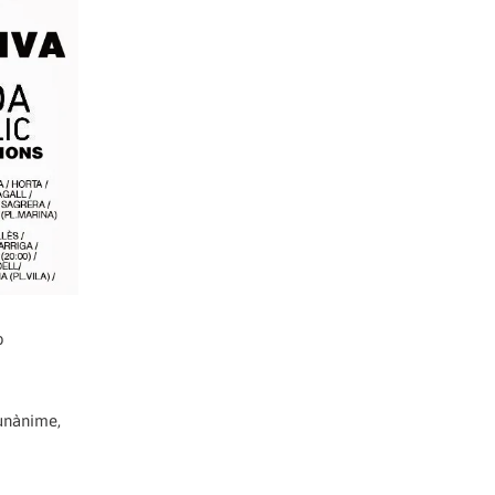
b
 unànime,