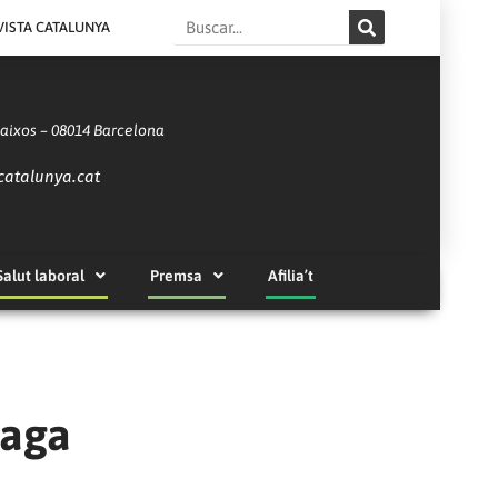
Search
VISTA CATALUNYA
Baixos – 08014 Barcelona
catalunya.cat
Salut laboral
Premsa
Afilia’t
vaga