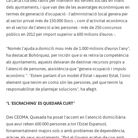
La carta cita deu raons per mantenir els serveis socials en mans
dels ajuntaments, i que van des de les avantatges econòmiques en
termes de generació d'ocupació - l'administració local genera per
al sector privat més de 150.000 llocs -, com d'activitat econòmica
en el sector de l'atenció a les persones - més de 250 concursos
públics en 2012 per import superior a 600 milions d'euros -.
"Només l'ajuda a domicili mou més de 1.000 milions d'euros l'any",
ha destacat Bohórquez, per incidir que si es retira la competència
als ajuntaments, aquests deixaran de destinar recursos propis a
l'atenció de persones, assistència que "genera ocupació i impuls
econòmic ". "Estem parlant d'un model d'Estat i aquest Estat, l'únic
element que tenim en comú són les persones, pel que tenim la
responsabilitat de plantejar solucions", ha afegit.
"L 'ESCRACHING' ES QUEDARÀ CURT"
Des CEOMA, Quesada ha posat l'accent en l'atenció domiciliària
que avui reben 600.000 persones a tot l´Estat Espanyol,
fonamentalment majors sols o amb problemes de dependència,
gràcies als seus ajuntaments. "Pot el Govern acabar de cop amb