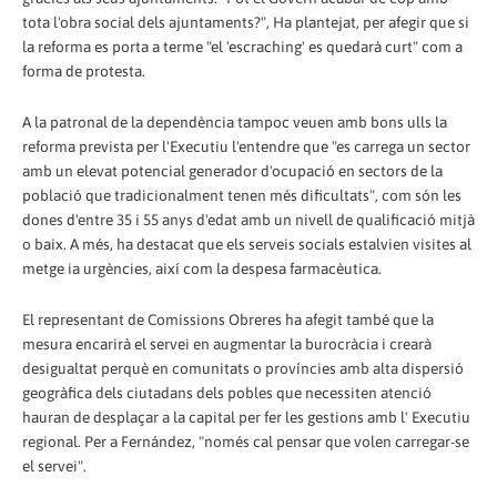
tota l'obra social dels ajuntaments?", Ha plantejat, per afegir que si
la reforma es porta a terme "el 'escraching' es quedarà curt" com a
forma de protesta.
A la patronal de la dependència tampoc veuen amb bons ulls la
reforma prevista per l'Executiu l'entendre que "es carrega un sector
amb un elevat potencial generador d'ocupació en sectors de la
població que tradicionalment tenen més dificultats", com són les
dones d'entre 35 i 55 anys d'edat amb un nivell de qualificació mitjà
o baix. A més, ha destacat que els serveis socials estalvien visites al
metge ia urgències, així com la despesa farmacèutica.
El representant de Comissions Obreres ha afegit també que la
mesura encarirà el servei en augmentar la burocràcia i crearà
desigualtat perquè en comunitats o províncies amb alta dispersió
geogràfica dels ciutadans dels pobles que necessiten atenció
hauran de desplaçar a la capital per fer les gestions amb l' Executiu
regional. Per a Fernández, "només cal pensar que volen carregar-se
el servei".