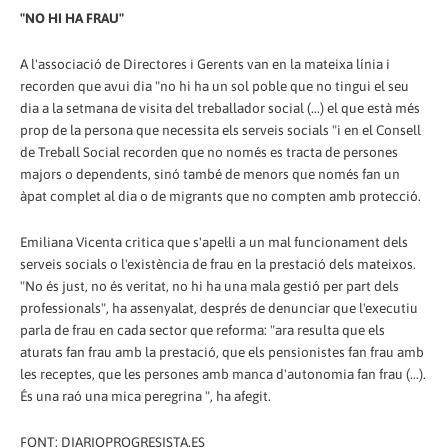
"NO HI HA FRAU"
A l'associació de Directores i Gerents van en la mateixa línia i
recorden que avui dia "no hi ha un sol poble que no tingui el seu
dia a la setmana de visita del treballador social (...) el que està més
prop de la persona que necessita els serveis socials "i en el Consell
de Treball Social recorden que no només es tracta de persones
majors o dependents, sinó també de menors que només fan un
àpat complet al dia o de migrants que no compten amb protecció.
Emiliana Vicenta critica que s'apel·li a un mal funcionament dels
serveis socials o l'existència de frau en la prestació dels mateixos.
"No és just, no és veritat, no hi ha una mala gestió per part dels
professionals", ha assenyalat, després de denunciar que l'executiu
parla de frau en cada sector que reforma: "ara resulta que els
aturats fan frau amb la prestació, que els pensionistes fan frau amb
les receptes, que les persones amb manca d'autonomia fan frau (...).
És una raó una mica peregrina ", ha afegit.
FONT:
DIARIOPROGRESISTA.ES