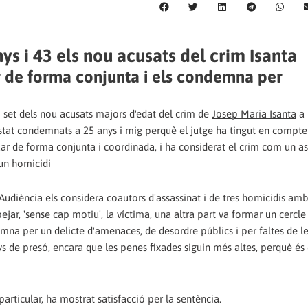
s i 43 els nou acusats del crim Isanta
r de forma conjunta i els condemna per
set dels nou acusats majors d'edat del crim de
Josep Maria Isanta
a 
estat condemnats a 25 anys i mig perquè el jutge ha tingut en compte
uar de forma conjunta i coordinada, i ha considerat el crim com un as
 un homicidi
l'Audiència els considera coautors d'assassinat i de tres homicidis am
jar, 'sense cap motiu', la víctima, una altra part va formar un cercle
na per un delicte d'amenaces, de desordre públics i per faltes de le
 de presó, encara que les penes fixades siguin més altes, perquè és e
articular, ha mostrat satisfacció per la sentència.