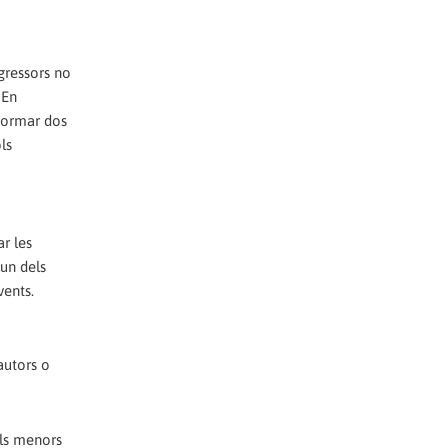
agressors no
 En
 formar dos
ls
ar les
'un dels
vents.
autors o
els menors