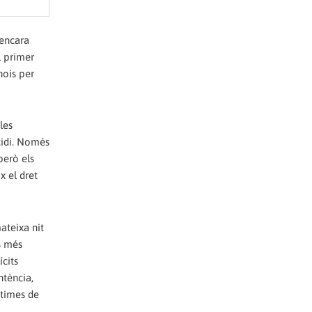
 encara
l primer
nois per
les
cidi. Només
però els
x el dret
ateixa nit
s més
ícits
ntència,
ctimes de