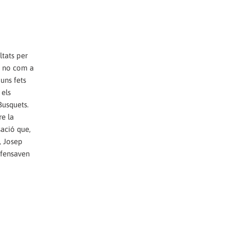
ltats per
 i no com a
 uns fets
 els
Busquets.
re la
sació que,
, Josep
defensaven