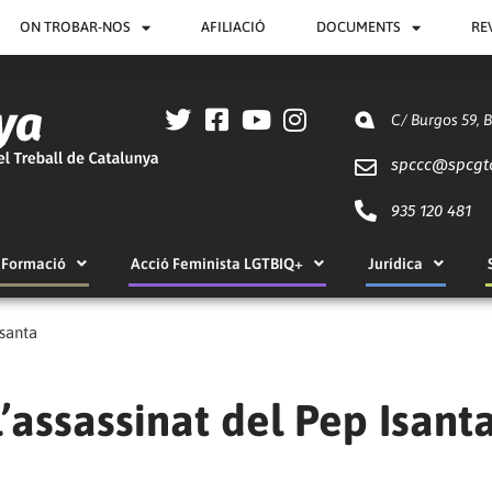
ON TROBAR-NOS
AFILIACIÓ
DOCUMENTS
RE
C/ Burgos 59, 
spccc@
spcgt
935 120 481
Formació
Acció Feminista LGTBIQ+
Jurídica
Isanta
l’assassinat del Pep Isant