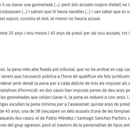
i va clavar una ganivetada (...), però [els acusats majors d'edat] no t
lpejaven (...) i sabien que hi havia navalles (...) i van saber que es va
st suport, conclou el text, el menor no hauria actuat.
re 25 anys i nou mesos i 43 anys de presó per als nou acusats, tot 
ó, la pena més alta fixada pel tribunal, que no ha arribat en cap cas
severs que l'acusació pública a l'hora de qualificar els fets jurídicam
nderat amb detall la pena per a cada delicte de tots els imputat als 
mptatives d'homicidi: en dos casos han imposat penes de deu anys p
 les ganivetades que volien clavar-li, la pena es redueix a cinc anys. I 
s jutges escullen la pena mínima per a l'assassinat: quinze anys de pres
e 43 anys, una de 38 (exculpen un dels acusats d'una de les temptat
 aquests dos casos, el de Pablo Méndez i Santiago Sánchez Pachón, s
 del grup agressor, però el trastorn de la personalitat de tipus ant