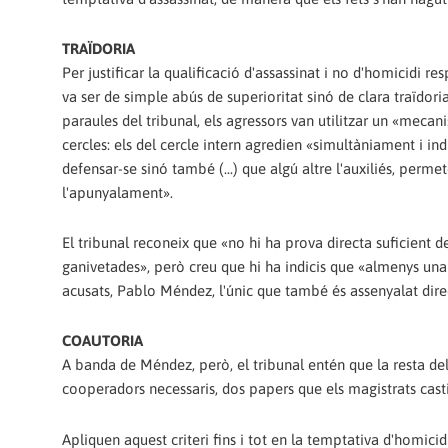
TRAÏDORIA
Per justificar la qualificació d'assassinat i no d'homicidi r
va ser de simple abús de superioritat sinó de clara traïdo
paraules del tribunal, els agressors van utilitzar un «mecan
cercles: els del cercle intern agredien «simultàniament i in
defensar-se sinó també (...) que algú altre l'auxiliés, perm
l'apunyalament».
El tribunal reconeix que «no hi ha prova directa suficient d
ganivetades», però creu que hi ha indicis que «almenys una d
acusats, Pablo Méndez, l'únic que també és assenyalat dire
COAUTORIA
A banda de Méndez, però, el tribunal entén que la resta del
cooperadors necessaris, dos papers que els magistrats cas
Apliquen aquest criteri fins i tot en la temptativa d'homici