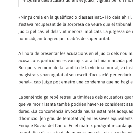
+
Quatre dels acusats durant el judici, vigilats per un m
«Ningú creia en la qualificació d'assassinat.» Ho deia ahir 
s'estava recuperant de la sorpresa de veure que el tribunal li
judici pel cas, el dels vuit menors implicats. La jutgessa de
homicidi, amb agreujant d'abús de superioritat.
A l'hora de presentar les acusacions en el judici dels nou ma
acusacions particulars es van ajustar a la línia marcada 
Busquets, en nom de la família de la víctima mortal, va insis
magistrats s'han agafat al seu escrit d'acusació per endurir 
penal–, cap jutge pot emetre una condemna que no hagi es
La sentència gairebé retreu la timidesa dels acusadors qua
que va morir Isanta també podrien haver-se considerat ass
dures. «La concurrència invocada hauria estat més adequadame
d'homicidi [en grau de temptativa] en les seves equivalents
Enrique Rovira del Canto. En el mateix paràgraf recorda qu
temptativa d'assassinat, de manera que els fets s'han hagu