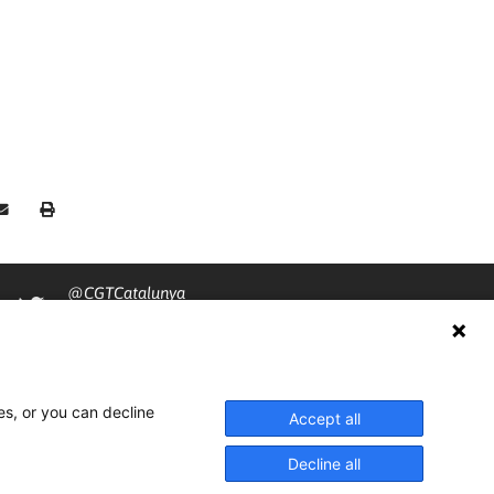
@CGTCatalunya
cgtcatalunya
CGTCatalunya
es, or you can decline
cgtcatalunya
Accept all
Decline all