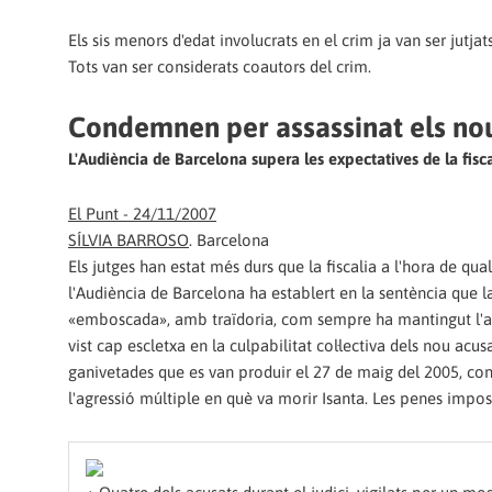
Els sis menors d'edat involucrats en el crim ja van ser jutja
Tots van ser considerats coautors del crim.
Condemnen per assassinat els no
L'Audiència de Barcelona supera les expectatives de la fisc
El Punt - 24/11/2007
SÍLVIA BARROSO
.
Barcelona
Els jutges han estat més durs que la fiscalia a l'hora de qua
l'Audiència de Barcelona ha establert en la sentència que l
«emboscada», amb traïdoria, com sempre ha mantingut l'adv
vist cap escletxa en la culpabilitat col·lectiva dels nou ac
ganivetades que es van produir el 27 de maig del 2005, con
l'agressió múltiple en què va morir Isanta. Les penes impos