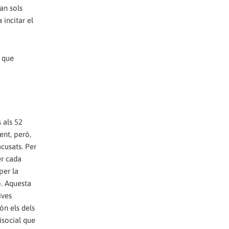
an sols
 incitar el
i que
 als 52
ent, però,
acusats. Per
er cada
per la
ó. Aquesta
ives
ón els dels
isocial que