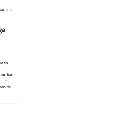
rnament.
ga
ena de
t
mpoc han
de les
aris de