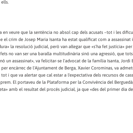
ells.
 en veure que la sentència no absol cap dels acusats –tot i les dificu
que el crim de Josep Maria Isanta ha estat qualificat com a assassinat
ra» la resolució judicial, però van al·legar que «s'ha fet justícia» per
ets no van ser una baralla multitudinària sinó una agressió, que tots
ó un assassinat», va felicitar-se l'advocat de la família Isanta, Jordi 
lar per encàrrec de l'Ajuntament de Berga, Xavier Corominas, va admet
tot i que va alertar que cal estar a l'expectativa dels recursos de cas
uprem. El portaveu de la Plataforma per la Convivència del Berguedà
eta» amb el resultat del procés judicial, ja que «des del primer dia 