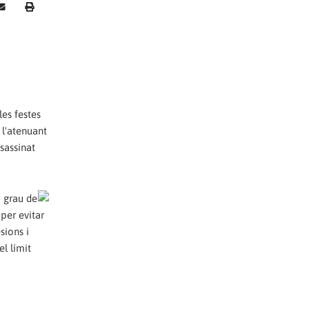
les festes
 l'atenuant
sassinat
b grau de
 per evitar
sions i
l límit