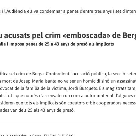
ts i l'Audiència els va condemnar a penes d'entre tres anys i set d'inte
u acusats pel crim «emboscada» de Ber
alia i imposa penes de 25 a 43 anys de presó als implicats
lificar el crim de Berga. Contradient l'acusació pública, la secció set
a mort de Josep Maria Isanta no va ser un homicidi sinó un assassina
ocat de la família de la víctima, Jordi Busquets. Els magistrats ta
usats: tot i que només n'assenyalen un com a autor material d'algunes 
sideren que tots els implicats són coautors o bé cooperadors necess
ades van dels 25 als 43 anys de presó.