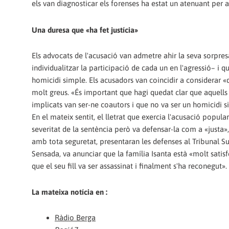
els van diagnosticar els forenses ha estat un atenuant per a 
Una duresa que «ha fet justícia»
Els advocats de l'acusació van admetre ahir la seva sorpresa
individualitzar la participació de cada un en l'agressió– i 
homicidi simple. Els acusadors van coincidir a considerar «du
molt greus. «És important que hagi quedat clar que aquells f
implicats van ser-ne coautors i que no va ser un homicidi sin
En el mateix sentit, el lletrat que exercia l'acusació popu
severitat de la sentència però va defensar-la com a «justa», 
amb tota seguretat, presentaran les defenses al Tribunal S
Sensada, va anunciar que la família Isanta està «molt satisf
que el seu fill va ser assassinat i finalment s'ha reconegut».
La mateixa notícia en :
Ràdio Berga