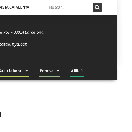
Search
VISTA CATALUNYA
Baixos – 08014 Barcelona
catalunya.cat
Salut laboral
Premsa
Afilia’t
a