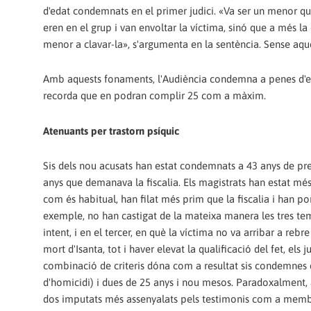
d'edat condemnats en el primer judici. «Va ser un menor qui l
eren en el grup i van envoltar la víctima, sinó que a més la co
menor a clavar-la», s'argumenta en la sentència. Sense aque
Amb aquests fonaments, l'Audiència condemna a penes d'ent
recorda que en podran complir 25 com a màxim.
Atenuants per trastorn psíquic
Sis dels nou acusats han estat condemnats a 43 anys de pres
anys que demanava la fiscalia. Els magistrats han estat més 
com és habitual, han filat més prim que la fiscalia i han po
exemple, no han castigat de la mateixa manera les tres te
intent, i en el tercer, en què la víctima no va arribar a rebre
mort d'Isanta, tot i haver elevat la qualificació del fet, el
combinació de criteris dóna com a resultat sis condemnes d
d'homicidi) i dues de 25 anys i nou mesos. Paradoxalment,
dos imputats més assenyalats pels testimonis com a membres