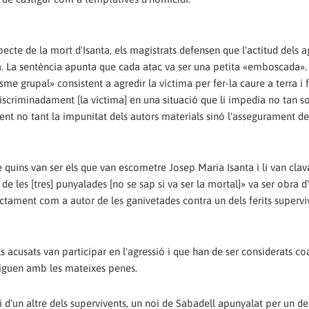
especte de la mort d'Isanta, els magistrats defensen que l'actitud dels 
ria. La sentència apunta que cada atac va ser una petita «emboscada».
isme grupal» consistent a agredir la víctima per fer-la caure a terra i
discriminadament [la víctima] en una situació que li impedia no tan so
etent no tant la impunitat dels autors materials sinó l'assegurament de
e quins van ser els que van escometre Josep Maria Isanta i li van clav
e les [tres] punyalades [no se sap si va ser la mortal]» va ser obra d
ctament com a autor de les ganivetades contra un dels ferits supervi
s acusats van participar en l'agressió i que han de ser considerats co
tiguen amb les mateixes penes.
di d'un altre dels supervivents, un noi de Sabadell apunyalat per un d