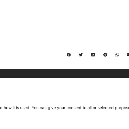
C/ Burgos 59, Baixos – 08014 Barcelona
spccc@
spcgtcatalunya.cat
d how it is used. You can give your consent to all or selected purpos
935 120 481