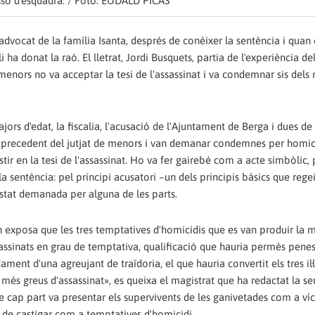
osso d'esquadra. / Foto: EUDALD PICAS
l'advocat de la família Isanta, després de conèixer la sentència i quan
 ha donat la raó. El lletrat, Jordi Busquets, partia de l'experiència de
 menors no va acceptar la tesi de l'assassinat i va condemnar sis dels 
jors d'edat, la fiscalia, l'acusació de l'Ajuntament de Berga i dues de 
pel precedent del jutjat de menors i van demanar condemnes per homi
tir en la tesi de l'assassinat. Ho va fer gairebé com a acte simbòlic, 
la sentència: pel principi acusatori –un dels principis bàsics que regei
tat demanada per alguna de les parts.
n exposa que les tres temptatives d'homicidis que es van produir la m
assinats en grau de temptativa, qualificació que hauria permès pene
nt d'una agreujant de traïdoria, el que hauria convertit els tres il·l
 més greus d'assassinat», es queixa el magistrat que ha redactat la se
e cap part va presentar els supervivents de les ganivetades com a ví
t de castigar com a temptatives d'homicidi.