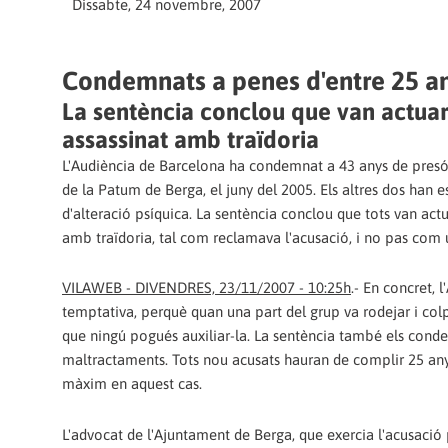
Dissabte, 24 novembre, 2007
Condemnats a penes d'entre 25 any
La sentència conclou que van actua
assassinat amb traïdoria
L'Audiència de Barcelona ha condemnat a 43 anys de presó 
de la Patum de Berga, el juny del 2005. Els altres dos han 
d'alteració psíquica. La sentència conclou que tots van act
amb traïdoria, tal com reclamava l'acusació, i no pas com
VILAWEB - DIVENDRES, 23/11/2007 - 10:25h
.- En concret, 
temptativa, perquè quan una part del grup va rodejar i colpe
que ningú pogués auxiliar-la. La sentència també els condem
maltractaments. Tots nou acusats hauran de complir 25 anys
màxim en aquest cas.
L'advocat de l'Ajuntament de Berga, que exercia l'acusació p