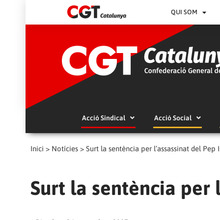
QUI SOM
Acció Sindical
Acció Social
Inici
>
Notícies
>
Surt la sentència per l’assassinat del Pep 
Surt la sentència per 