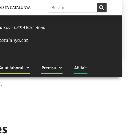
Search
VISTA CATALUNYA
Baixos – 08014 Barcelona
catalunya.cat
Salut laboral
Premsa
Afilia’t
s”
es