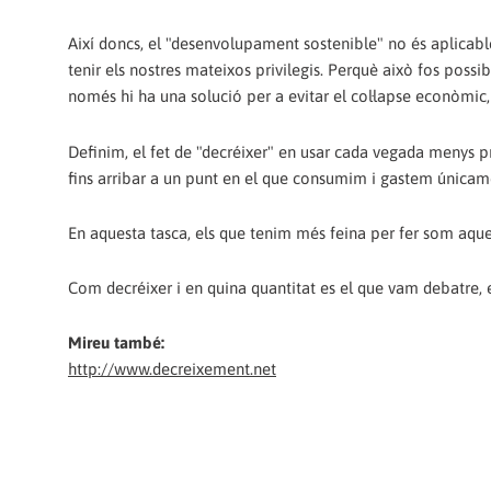
Així doncs, el "desenvolupament sostenible" no és aplicabl
tenir els nostres mateixos privilegis. Perquè això fos possi
només hi ha una solució per a evitar el col·lapse econòmic, 
Definim, el fet de "decréixer" en usar cada vegada menys pr
fins arribar a un punt en el que consumim i gastem únicame
En aquesta tasca, els que tenim més feina per fer som aque
Com decréixer i en quina quantitat es el que vam debatre, e
Mireu també:
http://www.decreixement.net