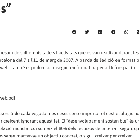
os”
esum dels diferents tallers i activitats que es van realitzar durant le
arcelona del 7 a l'11 de març de 2007. A banda de l'edició en format 
 web. També el podreu aconseguir en format paper a l'Infoespai (pl. 
web.pdf
ssessió de cada vegada mes coses sense importar el cost ecològic no 
uir creixent ignorant aquest fet. El "desenvolupament sostenible" és 
blació mundial consumeix el 80% dels recursos de la terra i segon, qu
sense marcar-se un objectiu concret, o sigui, créixer per créixer.