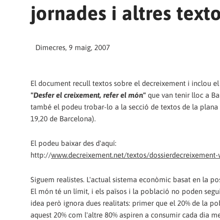
jornades i altres text
Dimecres, 9 maig, 2007
El document recull textos sobre el decreixement i inclou el r
"Desfer el creixement, refer el món"
que van tenir lloc a B
també el podeu trobar-lo a la secció de textos de la plana
19,20 de Barcelona).
El podeu baixar des d'aquí:
http://
www.decreixement.net/textos/dossierdecreixement-
Siguem realistes. L'actual sistema econòmic basat en la po
El món té un límit, i els països i la població no poden seg
idea però ignora dues realitats: primer que el 20% de la po
aquest 20% com l'altre 80% aspiren a consumir cada dia mes 