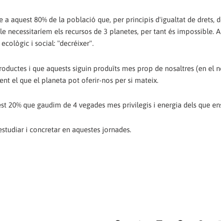
e a aquest 80% de la població que, per principis d'igualtat de drets,
ble necessitaríem els recursos de 3 planetes, per tant és impossible. A
ecològic i social: "decréixer".
oductes i que aquests siguin produïts mes prop de nosaltres (en el no
nt el que el planeta pot oferir-nos per si mateix.
st 20% que gaudim de 4 vegades mes privilegis i energia dels que ens
studiar i concretar en aquestes jornades.