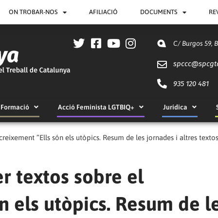
ON TROBAR-NOS
AFILIACIÓ
DOCUMENTS
RE
C/ Burgos 59, 
spccc@
spcgt
935 120 481
Formació
Acció Feminista LGTBIQ+
Jurídica
creixement ”Ells són els utòpics. Resum de les jornades i altres texto
er textos sobre el
n els utòpics. Resum de l