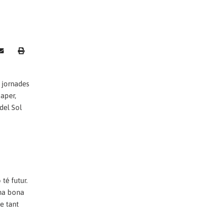
s jornades
paper,
del Sol
té futur.
una bona
e tant