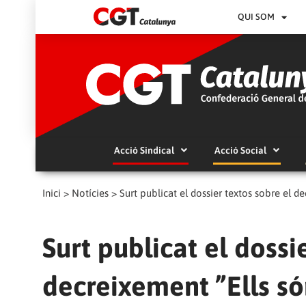
QUI SOM
Acció Sindical
Acció Social
Inici
>
Notícies
>
Surt publicat el dossier textos sobre el de
Surt publicat el dossi
decreixement ”Ells só