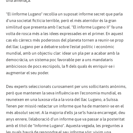
una amenaça.
"El iinforme Lugano" recollia un suposat informe secret que parla
d'una societat fictícia terrible, però el més aterridor és la gran
similitud que presenta amb l'actual. "El informe Lugano II" fa una
volta de rosca més a les idees expressades en el primer. En aquest
cas els càrrecs més poderosos del planeta tornen a reunir-se prop
del llac Lugano per a debatre sobre l'estat polític i econòmic
mundial, amb un objectiu clar: idear un pla per a acabar amb la
democràcia, un sistema poc favorable per a uns mandataris
ambiciosos de pocs escrúpols, la fi dels quals és enriquir-se i
augmentar el seu poder.
Deu experts seleccionats curosament per uns sol·licitants anònims,
però que mantenen la seva influència en l'economia mundial, es
reuneixen en una luxosa vila a la vora del llac Lugano, a Suïssa.
Tenen per missió redactar un informe que ha de mantenir-se en el
més absolut secret. A la majoria d'ells ja se'ls havia encarregat, deu
anys enrere, l'elaboració d'un informe que va passar a la posteritat
amb el títol de "Informe Lugano". Aquesta vegada, les preguntes a
les quals haurà de respondre el seu informe són: vivim una