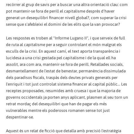
recórrer al grup de savis per a buscar una altra orientació clau: com
pot mantenir-se fora de perill el capitalisme després d'haver
generat un desequilibri financer nivell global?, com superar la crisi
sense que s'afebleixi el domini de les elits que la van provocar?
Les respostes es troben al "Informe Lugano II", i que serveix de full
de ruta al capitalisme per a seguir controlant el món malgrat els
esculls de la crisi. En aquest camí, el text aporta transparència i
lucidesa a una crisi gestada pel capitalisme i de la qual ell ha
assolit, ara com ara, mantenir-se fora de perill. Retallades socials,
desmantellament de l'estat de benestar, permanència dissimulada
dels paradisos fiscals, traspàs dels deutes privats generats per
l'enriquit i tot just controlat sistema financer al capital públic... Les
receptes proposades, resumides amb cruesa i que la majoria de
governs occidentals ja porten anys aplicant, plasmen al seu torn un
retrat mordaç del desequilibri que han de pagar els més
vulnerables mentre els poderosos romanen sense tot just
despentinar-se.
Aquest és un relat de ficció que detalla amb precisió l'estratègia