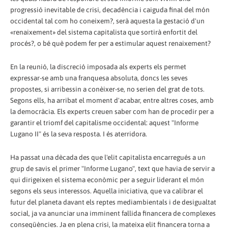
progressió inevitable de crisi, decadència i caiguda final del món
occidental tal com ho coneixem?, serà aquesta la gestació d'un
«renaixement» del sistema capitalista que sortirà enfortit del
procés?, o bé què podem fer per a estimular aquest renaixement?
En la reunió, la discreció imposada als experts els permet
expressar-se amb una franquesa absoluta, doncs les seves
propostes, si arribessin a conèixer-se, no serien del grat de tots.
Segons ells, ha arribat el moment d'acabar, entre altres coses, amb
la democràcia. Els experts creuen saber com han de procedir per a
garantir el triomf del capitalisme occidental: aquest "Informe
Lugano II" és la seva resposta. I és aterridora.
Ha passat una dècada des que l'elit capitalista encarregués a un
grup de savis el primer "Informe Lugano", text que havia de servir a
qui dirigeixen el sistema econòmic per a seguir liderant el món
segons els seus interessos. Aquella iniciativa, que va calibrar el
futur del planeta davant els reptes mediambientals i de desigualtat
social, ja va anunciar una imminent fallida financera de complexes
conseqüències. Ja en plena crisi, la mateixa elit financera torna a