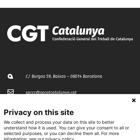
C/ Burgos 59, Baixos – 08014 Barcelona
spccc@
spcgtcatalunya.cat
935 120 481
Privacy on this site
We collect and process your data on this site to better
@CGTCatalunya
understand how it is used. You can give your consent to all or
selected purposes, or you can decline them all. For more
information, see our privacy policy.
cgtcatalunya