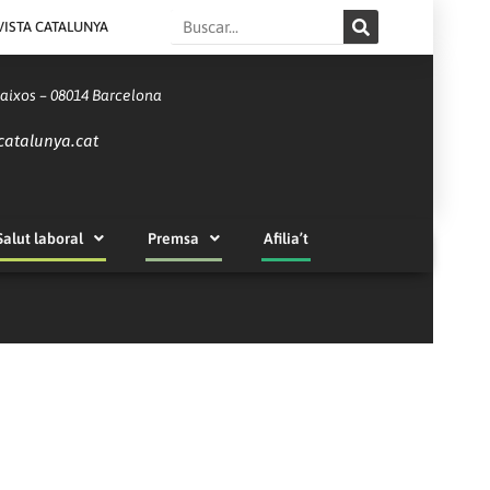
Search
VISTA CATALUNYA
Baixos – 08014 Barcelona
catalunya.cat
Salut laboral
Premsa
Afilia’t