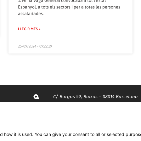
1. Hi ha Vaga General convocada a tot l’Estat
Espanyol, a tots els sectors i per a totes les persones
assalariades.
LLEGIR MÉS »
25/09/2024 - 09:22:19
C/ Burgos 59, Baixos – 08014 Barcelona
spccc@
spcgtcatalunya.cat
d how it is used. You can give your consent to all or selected purpos
935 120 481