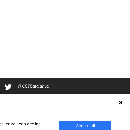
@CGTCatalunya
cgtcatalunya
CGTCatalunya
cgtcatalunya
es, or you can decline
Accept all