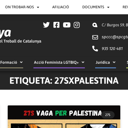
ON TROBAR-NOS
AFILIACIÓ
DOCUMENTS
RE
C/ Burgos 59, 
spccc@
spcgt
935 120 481
Formació
Acció Feminista LGTBIQ+
Jurídica
ETIQUETA: 27SXPALESTINA
27S