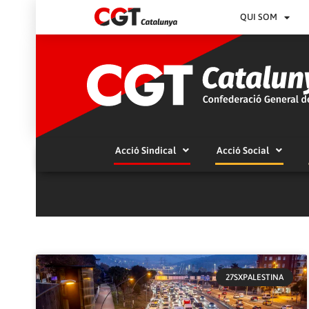
QUI SOM
Acció Sindical
Acció Social
27SXPALESTINA