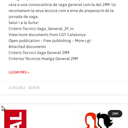
cara a una convocatòria de vaga general com la del 29M. Us
recomanem la seva lectura com a eina de preparació de la
jornada de vaga.
Salut i a la lluita!
Criteris Tecnics Vaga_General_29_m
View more
documents
from
CGT Catalunya
Open publication
– Free
publishing
–
More cgt
Attached documents
Criteris Tecnics Vaga General 29M
Criterios Técnicos Huelga General 29M
LLEGIR MÉS »
21/03/2012 - 16:35:05
29M