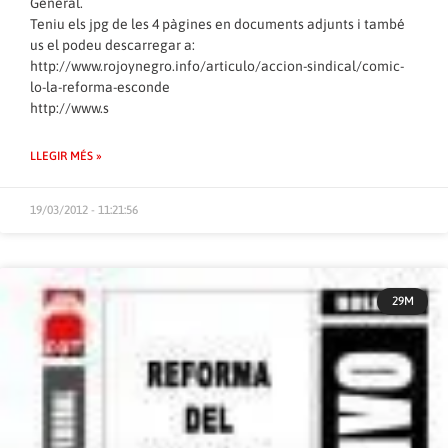
General.
Teniu els jpg de les 4 pàgines en documents adjunts i també
us el podeu descarregar a:
http://www.rojoynegro.info/articulo/accion-sindical/comic-
lo-la-reforma-esconde
http://www.s
LLEGIR MÉS »
19/03/2012 - 11:21:56
29M