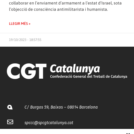
col·laborar en l’enviament d’armament a l’estat d’Israel, sota
l’objecció de consciència antimilitarista i humanista.
LLEGIR MÉS »
19/10/2023 - 18:57:55
C/ Burgos 59, Baixos – 08014 Barcelona
spccc@
spcgtcatalunya.cat