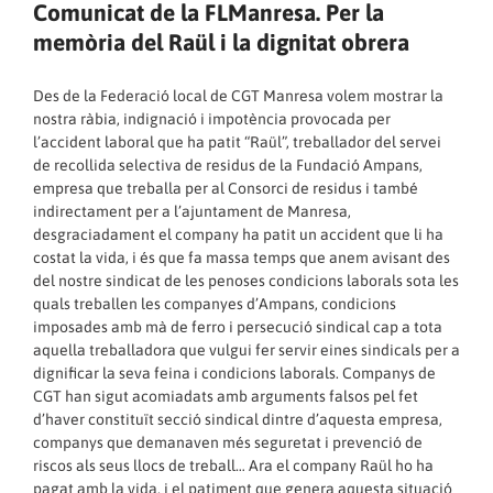
Comunicat de la FLManresa. Per la
memòria del Raül i la dignitat obrera
Des de la Federació local de CGT Manresa volem mostrar la
nostra ràbia, indignació i impotència provocada per
l’accident laboral que ha patit “Raül”, treballador del servei
de recollida selectiva de residus de la Fundació Ampans,
empresa que treballa per al Consorci de residus i també
indirectament per a l’ajuntament de Manresa,
desgraciadament el company ha patit un accident que li ha
costat la vida, i és que fa massa temps que anem avisant des
del nostre sindicat de les penoses condicions laborals sota les
quals treballen les companyes d’Ampans, condicions
imposades amb mà de ferro i persecució sindical cap a tota
aquella treballadora que vulgui fer servir eines sindicals per a
dignificar la seva feina i condicions laborals. Companys de
CGT han sigut acomiadats amb arguments falsos pel fet
d’haver constituït secció sindical dintre d’aquesta empresa,
companys que demanaven més seguretat i prevenció de
riscos als seus llocs de treball… Ara el company Raül ho ha
pagat amb la vida, i el patiment que genera aquesta situació