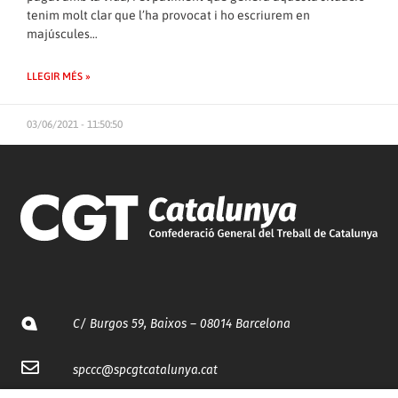
tenim molt clar que l’ha provocat i ho escriurem en
majúscules…
LLEGIR MÉS »
03/06/2021 - 11:50:50
C/ Burgos 59, Baixos – 08014 Barcelona
spccc@
spcgtcatalunya.cat