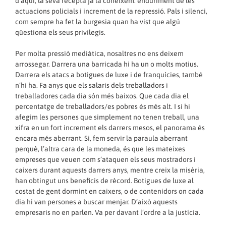
d’aquí, la seva recepta ja la coneixem: enduriment de les
actuacions policials i increment de la repressió. Pals i silenci,
com sempre ha fet la burgesia quan ha vist que algú
qüestiona els seus privilegis.
Per molta pressió mediàtica, nosaltres no ens deixem
arrossegar. Darrera una barricada hi ha un o molts motius.
Darrera els atacs a botigues de luxe i de franquícies, també
n’hi ha. Fa anys que els salaris dels treballadors i
treballadores cada dia són més baixos. Que cada dia el
percentatge de treballadors/es pobres és més alt. I si hi
afegim les persones que simplement no tenen treball, una
xifra en un fort increment els darrers mesos, el panorama és
encara més aberrant. Si, fem servir la paraula aberrant
perquè, l’altra cara de la moneda, és que les mateixes
empreses que veuen com s’ataquen els seus mostradors i
caixers durant aquests darrers anys, mentre creix la misèria,
han obtingut uns beneficis de rècord. Botigues de luxe al
costat de gent dormint en caixers, o de contenidors on cada
dia hi van persones a buscar menjar. D’això aquests
empresaris no en parlen. Va per davant l’ordre a la justícia.