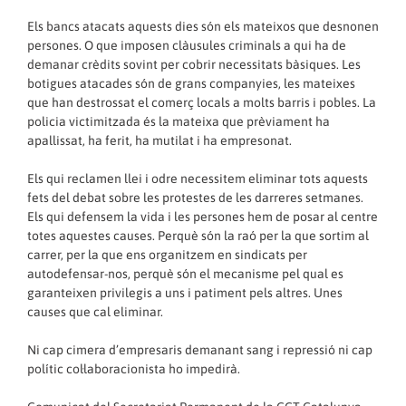
Els bancs atacats aquests dies són els mateixos que desnonen
persones. O que imposen clàusules criminals a qui ha de
demanar crèdits sovint per cobrir necessitats bàsiques. Les
botigues atacades són de grans companyies, les mateixes
que han destrossat el comerç locals a molts barris i pobles. La
policia victimitzada és la mateixa que prèviament ha
apallissat, ha ferit, ha mutilat i ha empresonat.
Els qui reclamen llei i odre necessitem eliminar tots aquests
fets del debat sobre les protestes de les darreres setmanes.
Els qui defensem la vida i les persones hem de posar al centre
totes aquestes causes. Perquè són la raó per la que sortim al
carrer, per la que ens organitzem en sindicats per
autodefensar-nos, perquè són el mecanisme pel qual es
garanteixen privilegis a uns i patiment pels altres. Unes
causes que cal eliminar.
Ni cap cimera d’empresaris demanant sang i repressió ni cap
polític col·laboracionista ho impedirà.