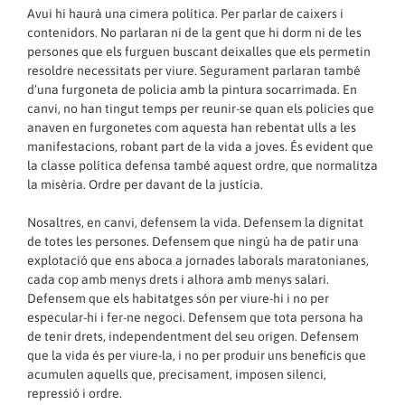
Avui hi haurà una cimera política. Per parlar de caixers i
contenidors. No parlaran ni de la gent que hi dorm ni de les
persones que els furguen buscant deixalles que els permetin
resoldre necessitats per viure. Segurament parlaran també
d’una furgoneta de policia amb la pintura socarrimada. En
canvi, no han tingut temps per reunir-se quan els policies que
anaven en furgonetes com aquesta han rebentat ulls a les
manifestacions, robant part de la vida a joves. És evident que
la classe política defensa també aquest ordre, que normalitza
la misèria. Ordre per davant de la justícia.
Nosaltres, en canvi, defensem la vida. Defensem la dignitat
de totes les persones. Defensem que ningú ha de patir una
explotació que ens aboca a jornades laborals maratonianes,
cada cop amb menys drets i alhora amb menys salari.
Defensem que els habitatges són per viure-hi i no per
especular-hi i fer-ne negoci. Defensem que tota persona ha
de tenir drets, independentment del seu origen. Defensem
que la vida és per viure-la, i no per produir uns beneficis que
acumulen aquells que, precisament, imposen silenci,
repressió i ordre.