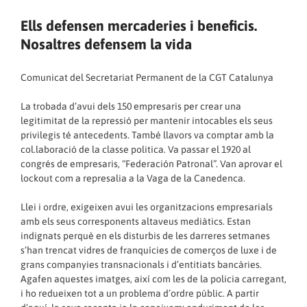
Ells defensen mercaderies i beneficis.
Nosaltres defensem la vida
Comunicat del Secretariat Permanent de la CGT Catalunya
La trobada d’avui dels 150 empresaris per crear una
legitimitat de la repressió per mantenir intocables els seus
privilegis té antecedents. També llavors va comptar amb la
col.laboració de la classe politica. Va passar el 1920 al
congrés de empresaris, “Federación Patronal”. Van aprovar el
lockout com a represalia a la Vaga de la Canedenca.
Llei i ordre, exigeixen avui les organitzacions empresarials
amb els seus corresponents altaveus mediàtics. Estan
indignats perquè en els disturbis de les darreres setmanes
s’han trencat vidres de franquícies de comerços de luxe i de
grans companyies transnacionals i d’entitiats bancàries.
Agafen aquestes imatges, així com les de la policia carregant,
i ho redueixen tot a un problema d’ordre públic. A partir