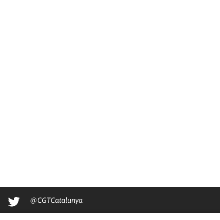
@CGTCatalunya
cgtcatalunya