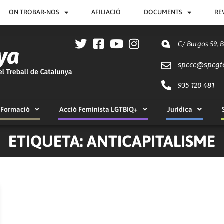
ON TROBAR-NOS
AFILIACIÓ
DOCUMENTS
RE
C/ Burgos 59, 
spccc@
spcgt
935 120 481
Formació
Acció Feminista LGTBIQ+
Jurídica
ETIQUETA: ANTICAPITALISME