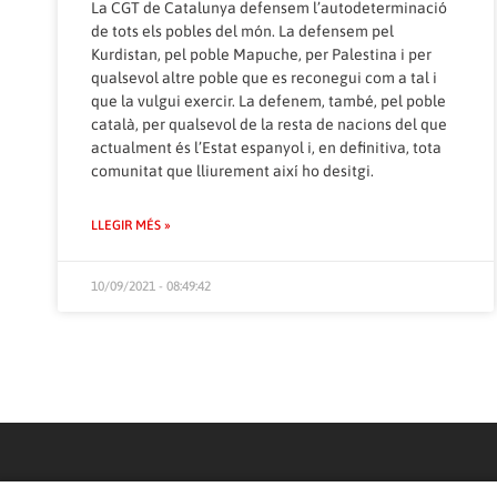
La CGT de Catalunya defensem l’autodeterminació
de tots els pobles del món. La defensem pel
Kurdistan, pel poble Mapuche, per Palestina i per
qualsevol altre poble que es reconegui com a tal i
que la vulgui exercir. La defenem, també, pel poble
català, per qualsevol de la resta de nacions del que
actualment és l’Estat espanyol i, en definitiva, tota
comunitat que lliurement així ho desitgi.
LLEGIR MÉS »
10/09/2021 - 08:49:42